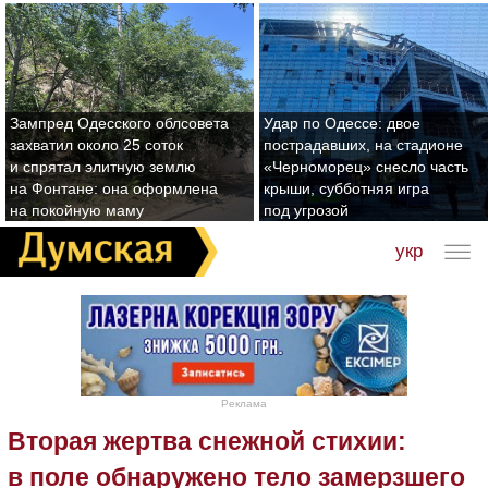
Зампред Одесского облсовета
Удар по Одессе: двое
захватил около 25 соток
пострадавших, на стадионе
и спрятал элитную землю
«Черноморец» снесло часть
на Фонтане: она оформлена
крыши, субботняя игра
на покойную маму
под угрозой
укр
Реклама
Вторая жертва снежной стихии:
в поле обнаружено тело замерзшего