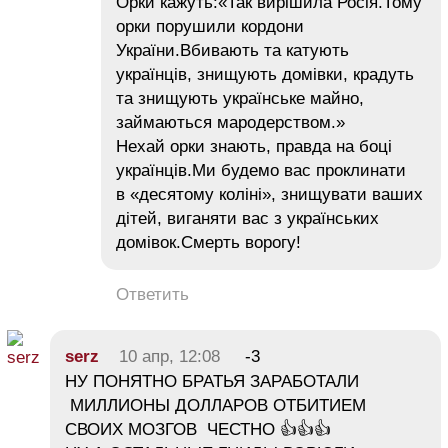
Орки кажуть:«Так вирішила Росія.Тому
орки порушили кордони
України.Вбивають та катують
українців, знищують домівки, крадуть
та знищують українське майно,
займаються мародерством.»
Нехай орки знають, правда на боці
українців.Ми будемо вас проклинати
в «десятому коліні», знищувати ваших
дітей, виганяти вас з українських
домівок.Смерть ворогу!
Ответить
serz
10 апр, 12:08
-3
НУ ПОНЯТНО БРАТЬЯ ЗАРАБОТАЛИ
МИЛЛИОНЫ ДОЛЛАРОВ ОТБИТИЕМ
СВОИХ МОЗГОВ ЧЕСТНО 👍👍👍