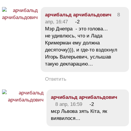
арчибальд арчибальдович
8
апр, 16:47
-2
Мэр Днепра - это голова…
не удивлюсь, что и Лада
Кримерман ему должна
десяточку))), и где-то вздохнул
Игорь Валерьевич, услышав
такую декларацию…
Ответить
арчибальд арчибальдович
8 апр, 16:59
-2
мєр Львова зять Кіта, як
виявилося…