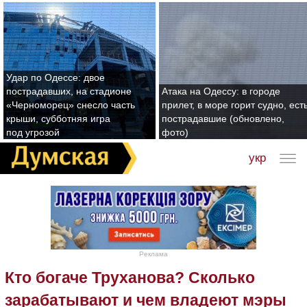
Удар по Одессе: двое
пострадавших, на стадионе
Атака на Одессу: в городе
«Черноморец» снесло часть
прилет, в море горит судно, ест
крыши, субботняя игра
пострадавшие (обновлено,
под угрозой
фото)
укр
Реклама
Кто богаче Труханова? Сколько
зарабатывают и чем владеют мэры