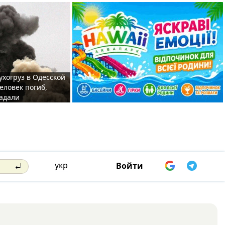
ухогруз в Одесской
еловек погиб,
адали
укр
Войти