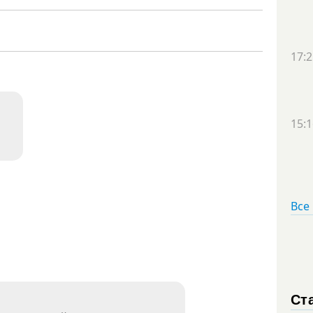
17:2
15:1
!
Все
Ст