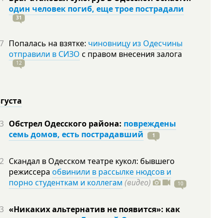
один человек погиб, еще трое пострадали
31
7
Попалась на взятке:
чиновницу из Одесчины
отправили в СИЗО
с правом внесения залога
12
вгуста
3
Обстрел Одесского района:
повреждены
семь домов, есть пострадавший
1
2
Скандал в Одесском театре кукол: бывшего
режиссера
обвинили в рассылке нюдсов и
порно студенткам и коллегам
(видео)
10
3
«Никаких альтернатив не появится»: как