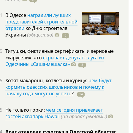
1
В Одессе
наградили лучших
представителей строительной
отрасли
ко Дню строителя
Украины
(общество)
3
9
Титушки, фиктивные сертификаты и зерновые
«карусели»: что
скрывает депутат-слуга из
Одесчины «Саша-мешалка»
3
5
Хотят макароны, котлеты и курицу:
чем будут
кормить одесских школьников и почему к
началу года могут не успеть
?
14
5
Не только горки:
чем сегодня привлекает
гостей аквапарк Hawaii
(на правах рекламы)
4
Враг атаковал сухогруз в Одесской области: