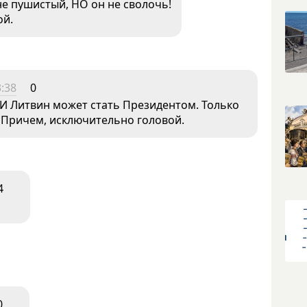
не пушистый, НО он не сволочь!
ой.
:38
0
. И Литвин может стать Президентом. Только
! Причем, исключительно головой.
4
0