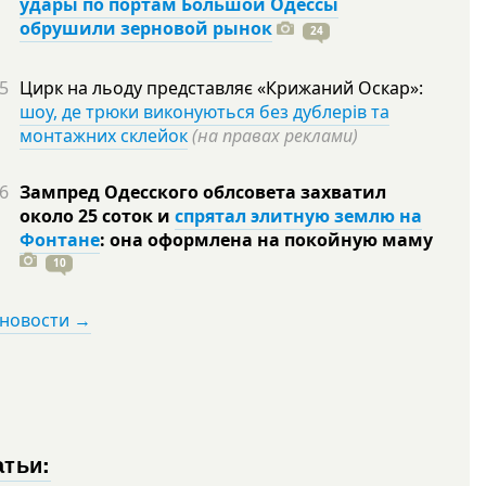
удары по портам Большой Одессы
обрушили зерновой рынок
24
5
Цирк на льоду представляє «Крижаний Оскар»:
шоу, де трюки виконуються без дублерів та
монтажних склейок
(на правах реклами)
6
Зампред Одесского облсовета захватил
около 25 соток и
спрятал элитную землю на
Фонтане
: она оформлена на покойную
маму
10
 новости →
атьи: