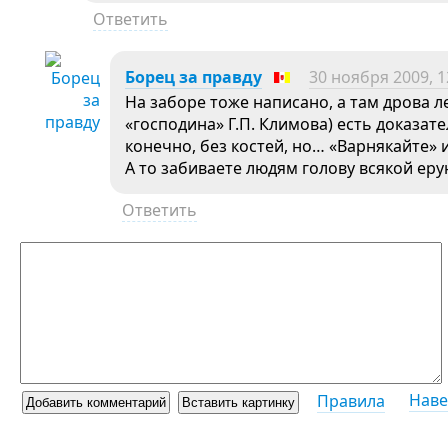
Ответить
Борец за правду
30 ноября 2009, 1
На заборе тоже написано, а там дрова ле
«господина» Г.П. Климова) есть доказате
конечно, без костей, но… «Варнякайте» 
А то забиваете людям голову всякой ер
Ответить
Наве
Правила