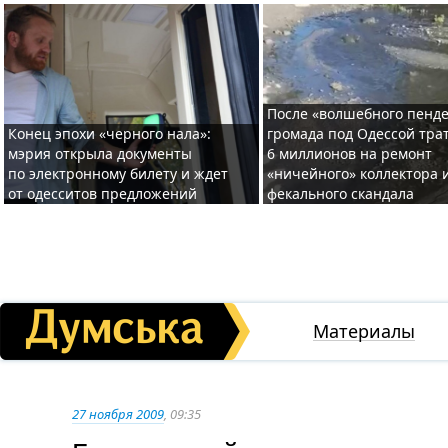
После «волшебного пенде
Конец эпохи «черного нала»:
громада под Одессой тра
мэрия открыла документы
6 миллионов на ремонт
по электронному билету и ждет
«ничейного» коллектора и
от одесситов предложений
фекального скандала
Материалы
27 ноября 2009
, 09:35