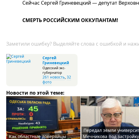
Сейчас Сергей Гриневецкий — депутат Верховн
СМЕРТЬ РОССИЙСКИМ ОККУПАНТАМ!
Заметили ошибку? Выделяйте слова с ошибкой и нажи
Сергей
Гриневецкий
Одесский экс-
губернатор
261 новость
,
32
фото
Новости по этой теме:
Передал земли универси
Как областные доверяйцы
Мечникова под застройку