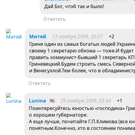
Дай Бог, чтоб так и было!
Ответить
Митяй
27 ноября 2009, 20:37
+2
Гриня один из самых богатых людей Украин
своему 1 секретарю обкома — тоже.И будет
править коммунист-бывший 1 секретарь КП
Гриневецкий.Будем строить смесь Северной
и Венесуэлой.Тем более, что в обладминис
Ответить
Lunina
29 ноября 2009, 03:34
+1
Поинтересуйтесь юностью «господина» Грин
о хорошем губернаторе.
А еще лучше, почитайте Г.П.Климова (все кн
понятным.Конечно, кто в состоянии понима