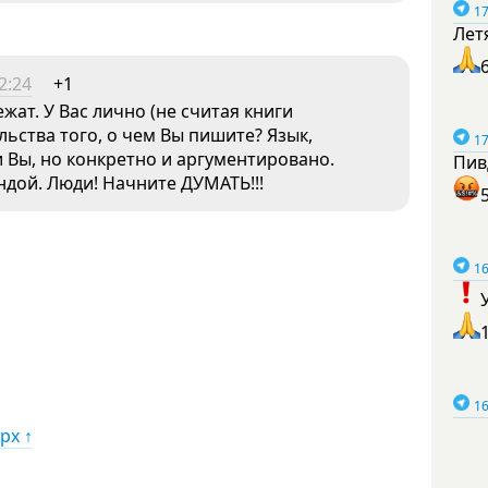
17
Лет
2:24
+1
жат. У Вас лично (не считая книги
льства того, о чем Вы пишите? Язык,
17
и Вы, но конкретно и аргументировано.
Пив
ундой. Люди! Начните ДУМАТЬ!!!
16
16
рх ↑