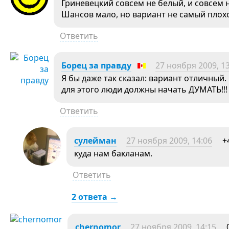
Гриневецкий совсем не белый, и совсем 
Шансов мало, но вариант не самый плох
Ответить
Борец за правду
27 ноября 2009, 13
Я бы даже так сказал: вариант отличный
для этого люди должны начать ДУМАТЬ!!
Ответить
сулейман
27 ноября 2009, 14:06
+
куда нам бакланам.
Ответить
2 ответа →
chernomor
27 ноября 2009, 14:15