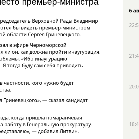
место премьер-министра
6 а
председатель Верховной Рады Владимир
22:5
 хотел бы видеть премьер-министром
ой области Сергея Гриневецкого.
азал в эфире Черноморской
 ли он, как должна пройти инаугурация,
21:4
проблемы. «Ибо инаугурацию
 Я тогда буду сам себя приводить
в частности, кого нужно будет
20:0
ства.
 Гриневецкого», — сказал кандидат
авда, когда пришла помаранчевая
18:4
на работу в Генеральную прокуратуру.
редставляю», — добавил Литвин.