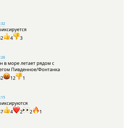
:32
фиксируется
32
4
3
:26
н в море летает рядом с
егом Пивденное/Фонтанка
32
12
1
:15
фиксируются
47
4
2
2
1