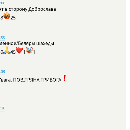
:06
ят в сторону Доброслава
63
25
:00
денное/Беляры шахеды
50
45
1
1
:59
Увага. ПОВІТРЯНА ТРИВОГА
1
:36