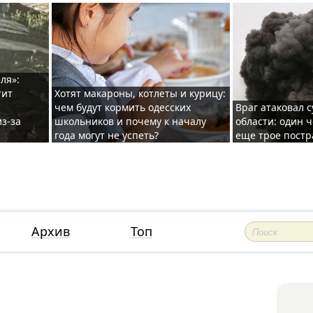
ля»:
тит
Хотят макароны, котлеты и курицу:
чем будут кормить одесских
Враг атаковал с
з-за
школьников и почему к началу
области: один ч
года могут не успеть?
еще трое постр
Архив
Топ