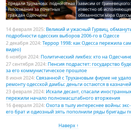
предали Труханова: подноготная
зависим от Гриневецкого:
голосования за почетных
известно об исполняюще
граждан Одесчины
обязанности мэра Одесс
14 февраля 2025:
Великий и ужасный Гурвиц, обманут
подробности одесских выборов 2006-го в Одессе
2 декабря 2024:
Террор 1998: как Одесса пережила са
видео)
6 ноября 2024:
Политический ликбез: кто на Одесчине
27 сентября 2024:
Пенсия подрастет: государство буд
за его коммунистическое прошлое
8 июня 2024:
Связанной с Трухановым фирме не удало
ремонту одесской дамбы: деньги остаются в казначе
23 февраля 2024:
Искали десант, спасали иностранных
пережили начало полномасштабного вторжения
16 февраля 2024:
Охота в тылу интереснее войны: экс
его брат и одиозный зять пополнили ряды бригады п
Наверх ↑