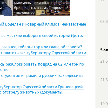
 что
миллионы наличных и
м
бриллианты, а самый скромный
ы
- экскаватор
08:3
ый Боделан и коварный Климов: неизвестные
мые жесткие выборы в своей истории (фото,
 главнее, губернатор или глава облсовета?
5 а
ет платить экс-губернатору Одесской области
21:5
сь разблокировать подряд на 62 млн грн по
йстве
 студентов и громили русских: как одесситы
21:3
-губернатор Одесской области Гриневецкий,
о отстрелу животных (документы)
19:0