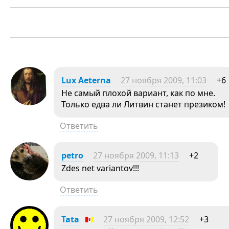
Lux Aeterna
27 ноября 2009, 11:03
+6
Не самый плохой вариант, как по мне.
Только едва ли Литвин станет презиком
Ответить
petro
27 ноября 2009, 11:13
+2
Zdes net variantov!!!
Ответить
Tata
27 ноября 2009, 12:52
+3