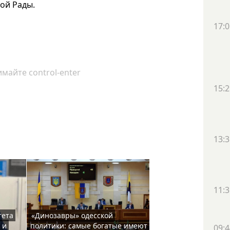
ой Рады.
17:0
майте control-enter
15:2
13:3
11:3
тета
«Динозавры» одесской
 и
политики: самые богатые имеют
09:4