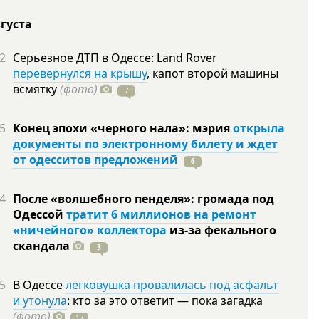
вгуста
2
Серьезное ДТП в Одессе: Land Rover
перевернулся на крышу
, капот второй машины
всмятку
(фото)
7
5
Конец эпохи «черного нала»: мэрия
открыла
документы по электронному билету и ждет
от одесситов предложений
6
4
После «волшебного пенделя»: громада под
Одессой
тратит 6 миллионов на ремонт
«ничейного» коллектора
из-за фекального
скандала
3
5
В Одессе
легковушка провалилась под асфальт
и утонула
: кто за это ответит — пока загадка
(фото)
17