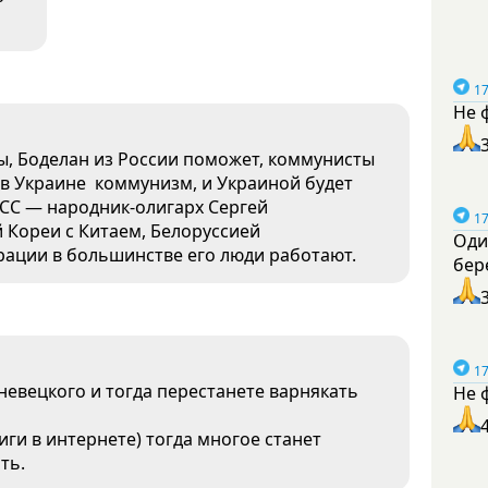
17
Не 
ы, Боделан из России поможет, коммунисты
 в Украине коммунизм, и Украиной будет
СС — народник-олигарх Сергей
17
 Кореи с Китаем, Белоруссией
Оди
трации в большинстве его люди работают.
бер
17
евецкого и тогда перестанете варнякать
Не 
иги в интернете) тогда многое станет
ть.