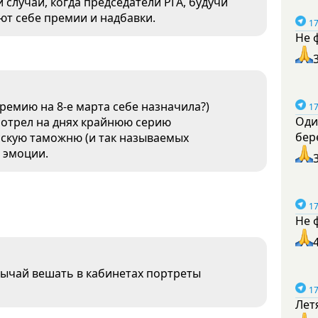
 случай, когда председатели РГА, будучи
ют себе премии и надбавки.
17
Не 
премию на 8-е марта себе назначила?)
17
Оди
мотрел на днях крайнюю серию
бер
сскую таможню (и так называемых
и эмоции.
17
Не 
обычай вешать в кабинетах портреты
17
Лет