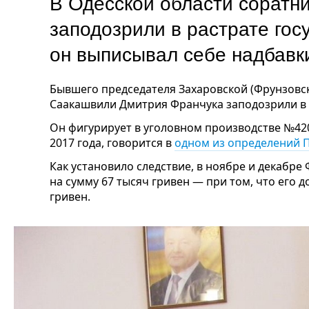
В Одесской области соратн
заподозрили в растрате гос
он выписывал себе надбавк
Бывшего председателя Захаровской (Фрунзовс
Саакашвили Дмитрия Франчука заподозрили в р
Он фигурирует в уголовном производстве №42
2017 года, говорится в
одном из определений 
Как установило следствие, в ноябре и декабре
на сумму 67 тысяч гривен — при том, что его 
гривен.