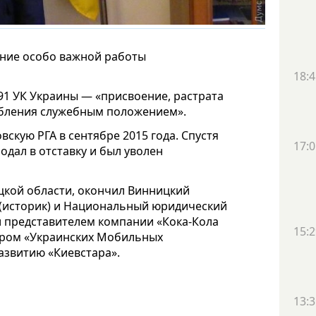
ение особо важной работы
18:4
191 УК Украины — «присвоение, растрата
ебления служебным положением».
скую РГА в сентябре 2015 года. Спустя
17:0
подал в отставку и был уволен
цкой области, окончил Винницкий
 (историк) и Национальный юридический
л представителем компании «Кока-Кола
15:2
ером «Украинских Мобильных
азвитию «Киевстара».
13:3