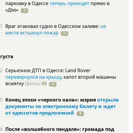
парковку в Одессе
теперь приходят
прямо в
«Дію»
4
7
Враг атаковал судно в Одесском заливе:
на
месте вспыхнул пожар
20
вгуста
2
Серьезное ДТП в Одессе: Land Rover
перевернулся на крышу
, капот второй машины
всмятку
(фото)
30
5
Конец эпохи «черного нала»: мэрия
открыла
документы по электронному билету и ждет
от одесситов предложений
9
4
После «волшебного пенделя»: громада под