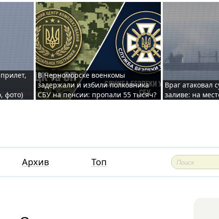
 прилет,
В Черноморске военкомы
задержали и избили полковника
Враг атаковал 
, фото)
СБУ на пенсии: пропали 55 тысяч?
заливе: на мес
Архив
Топ