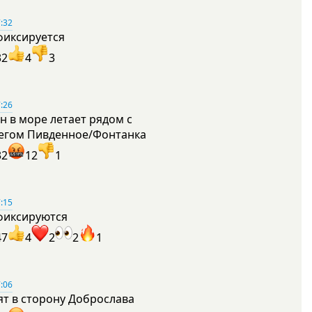
:32
фиксируется
32
4
3
:26
н в море летает рядом с
егом Пивденное/Фонтанка
32
12
1
:15
фиксируются
47
4
2
2
1
:06
ят в сторону Доброслава