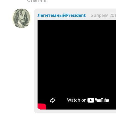
Ответить
ЛегитемныйPresident
6 апреля 201