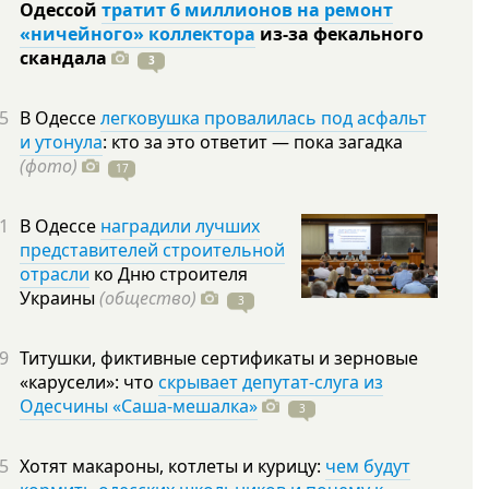
Одессой
тратит 6 миллионов на ремонт
«ничейного» коллектора
из-за фекального
скандала
3
5
В Одессе
легковушка провалилась под асфальт
и утонула
: кто за это ответит — пока загадка
(фото)
17
1
В Одессе
наградили лучших
представителей строительной
отрасли
ко Дню строителя
Украины
(общество)
3
9
Титушки, фиктивные сертификаты и зерновые
«карусели»: что
скрывает депутат-слуга из
Одесчины «Саша-мешалка»
3
5
Хотят макароны, котлеты и курицу:
чем будут