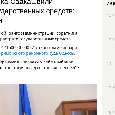
ика Саакашвили
7 а
ударственных средств:
15:4
и
кой) райгосадминистрации, соратника
астрате государственных средств.
15:0
017160000000052, открытом 20 января
Приморского районного суда Одессы
.
 Франчук выписал сам себе надбавок
14:2
должностной оклад составлял всего 8615
12:5
10:4