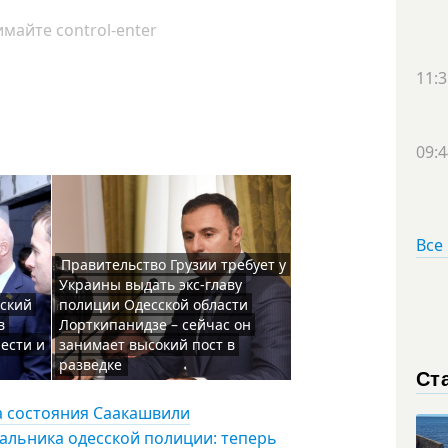
майте control-enter
11:3
09:4
Все
Правительство Грузии требует у
Украины выдать экс-главу
сский
полиции Одесской области
в
Лорткипанидзе – сейчас он
ести и
занимает высокий пост в
разведке
Ст
за состояния Саакашвили
чальника одесской полиции: теперь