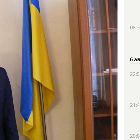
08:3
6 а
22:5
21:4
20:0