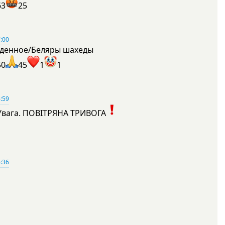
63
25
:00
денное/Беляры шахеды
50
45
1
1
:59
Увага. ПОВІТРЯНА ТРИВОГА
1
:36