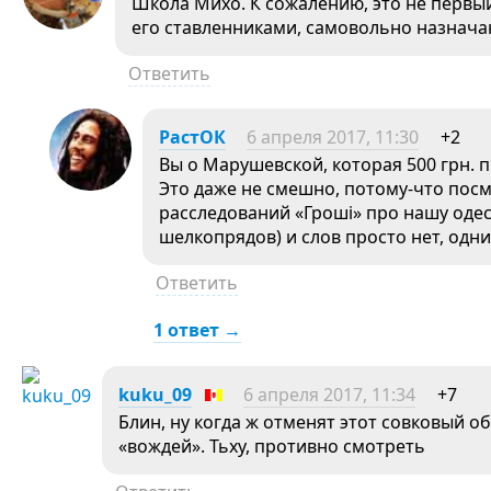
Школа Михо. К сожалению, это не первый
его ставленниками, самовольно назнача
Ответить
РастОК
6 апреля 2017, 11:30
+2
Вы о Марушевской, которая 500 грн. 
Это даже не смешно, потому-что пос
расследований «Гроші» про нашу оде
шелкопрядов) и слов просто нет, одн
Ответить
1 ответ →
kuku_09
6 апреля 2017, 11:34
+7
Блин, ну когда ж отменят этот совковый 
«вождей». Тьху, противно смотреть