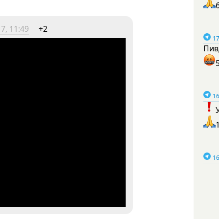
7, 11:49
+2
17
Пив
16
16