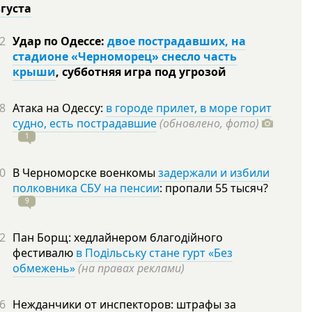
вгуста
2
Удар по Одессе:
двое пострадавших, на
стадионе «Черноморец» снесло часть
крыши
, субботняя игра под угрозой
8
Атака на Одессу:
в городе прилет, в море горит
судно, есть пострадавшие
(обновлено, фото)
1
0
В Черноморске военкомы
задержали и избили
полковника СБУ на пенсии
: пропали 55
тысяч?
9
2
Пан Борщ: хедлайнером благодійного
фестивалю
в Подільську стане гурт «Без
обмежень»
(на правах реклами)
6
Нежданчики от инспекторов: штрафы за