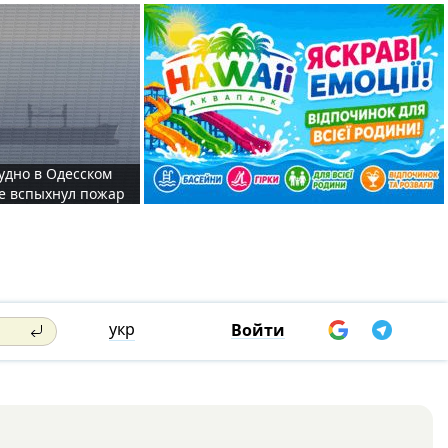
судно в Одесском
те вспыхнул пожар
укр
Войти