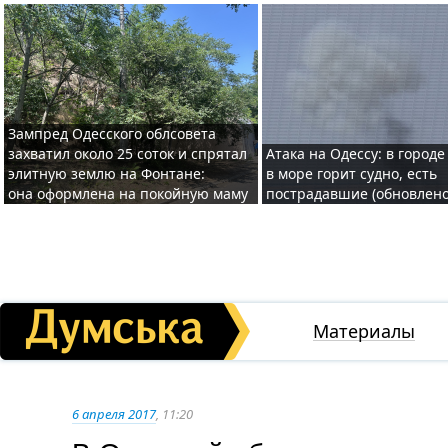
Зампред Одесского облсовета
захватил около 25 соток и спрятал
Атака на Одессу: в городе
элитную землю на Фонтане:
в море горит судно, есть
она оформлена на покойную маму
пострадавшие (обновлено
Материалы
6 апреля 2017
, 11:20