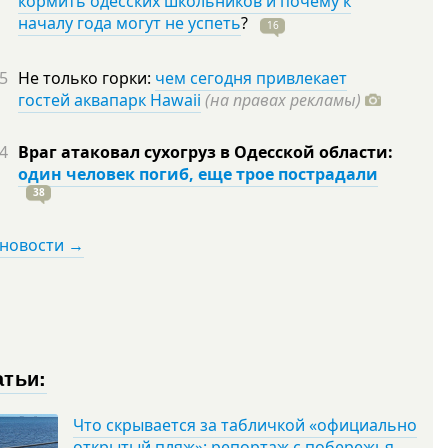
кормить одесских школьников и почему к
началу года могут не успеть
?
16
5
Не только горки:
чем сегодня привлекает
гостей аквапарк Hawaii
(на правах рекламы)
4
Враг атаковал сухогруз в Одесской области:
один человек погиб, еще трое пострадали
38
 новости →
атьи:
Что скрывается за табличкой «официально
открытый пляж»: репортаж с побережья