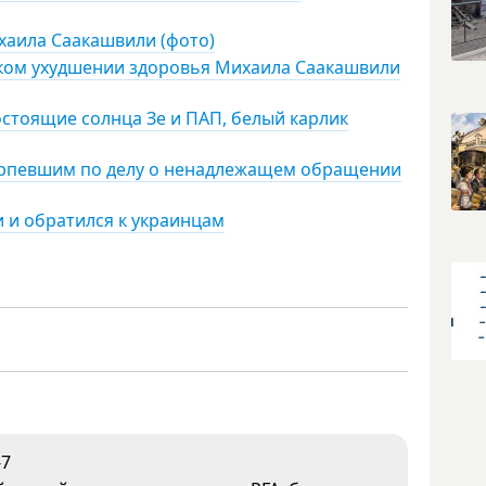
хаила Саакашвили (фото)
зком ухудшении здоровья Михаила Саакашвили
стоящие солнца Зе и ПАП, белый карлик
ерпевшим по делу о ненадлежащем обращении
и и обратился к украинцам
-7