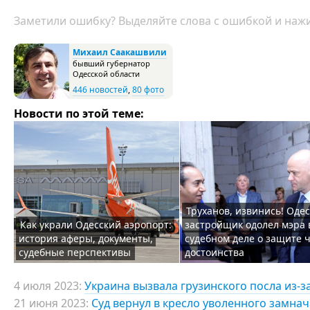
Заметили ошибку? Выделяйте слова с ошибкой и нажи
Михаил Саакашвили
бывший губернатор
Одесской области
446 новостей
,
80 фото
Новости по этой теме:
Труханов, извинись! Оде
Как украли Одесский аэропорт:
застройщик одолел мэра 
история аферы, документы,
судебном деле о защите ч
судебные перспективы
достоинства
4 июля 2023:
Украина вызвала грузинского посла из-
21 июня 2023:
Суд вернул в кресло уволенного замна