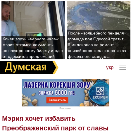
После «волшебного пенделя»:
Конец эпохи «черного нала»:
громада под Одессой тратит
мэрия открыла документы
6 миллионов на ремонт
по электронному билету и ждет
«ничейного» коллектора из-за
от одесситов предложений
фекального скандала
укр
Реклама
Мэрия хочет избавить
Преображенский парк от славы