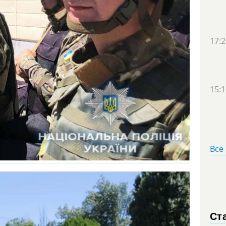
17:2
15:1
Все
Ст