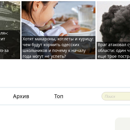
ля»:
тит
Хотят макароны, котлеты и курицу:
чем будут кормить одесских
Враг атаковал с
з-за
школьников и почему к началу
области: один ч
года могут не успеть?
еще трое постр
Архив
Топ