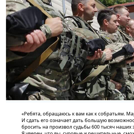
«Ребята, обращаюсь к вам как к собратьям. М
И сдать его означает дать большую возможнос
бросить на произвол судьбы 600 тысяч наших з
Я уверен, что вы, суровые и решительные, см