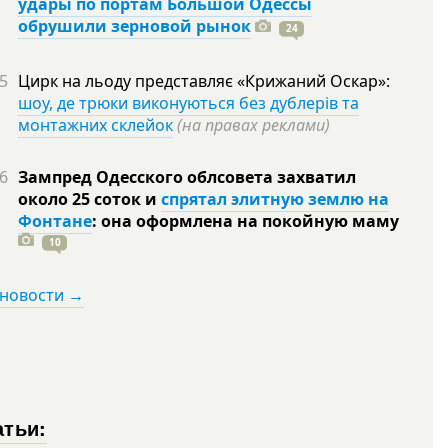
удары по портам Большой Одессы
обрушили зерновой рынок
24
5
Цирк на льоду представляє «Крижаний Оскар»:
шоу, де трюки виконуються без дублерів та
монтажних склейок
(на правах реклами)
6
Зампред Одесского облсовета захватил
около 25 соток и
спрятал элитную землю на
Фонтане
: она оформлена на покойную
маму
10
 новости →
атьи: