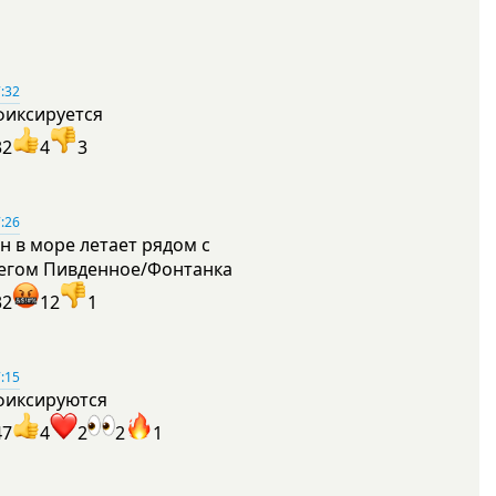
:32
фиксируется
32
4
3
:26
н в море летает рядом с
егом Пивденное/Фонтанка
32
12
1
:15
фиксируются
47
4
2
2
1