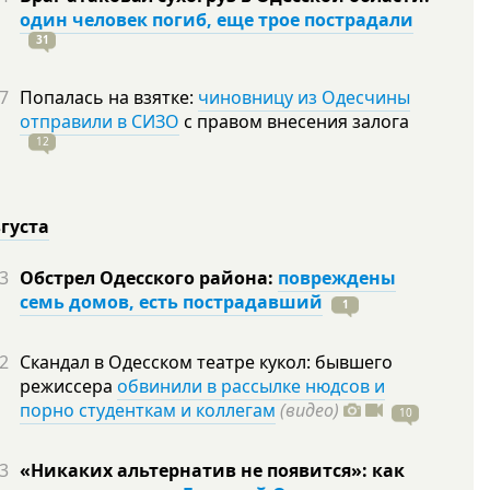
один человек погиб, еще трое пострадали
31
7
Попалась на взятке:
чиновницу из Одесчины
отправили в СИЗО
с правом внесения залога
12
вгуста
3
Обстрел Одесского района:
повреждены
семь домов, есть пострадавший
1
2
Скандал в Одесском театре кукол: бывшего
режиссера
обвинили в рассылке нюдсов и
порно студенткам и коллегам
(видео)
10
3
«Никаких альтернатив не появится»: как