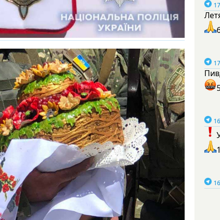
17
Лет
17
Пив
16
16