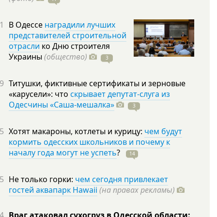
1
В Одессе
наградили лучших
представителей строительной
отрасли
ко Дню строителя
Украины
(общество)
3
9
Титушки, фиктивные сертификаты и зерновые
«карусели»: что
скрывает депутат-слуга из
Одесчины «Саша-мешалка»
3
5
Хотят макароны, котлеты и курицу:
чем будут
кормить одесских школьников и почему к
началу года могут не успеть
?
14
5
Не только горки:
чем сегодня привлекает
гостей аквапарк Hawaii
(на правах рекламы)
4
Враг атаковал сухогруз в Одесской области: