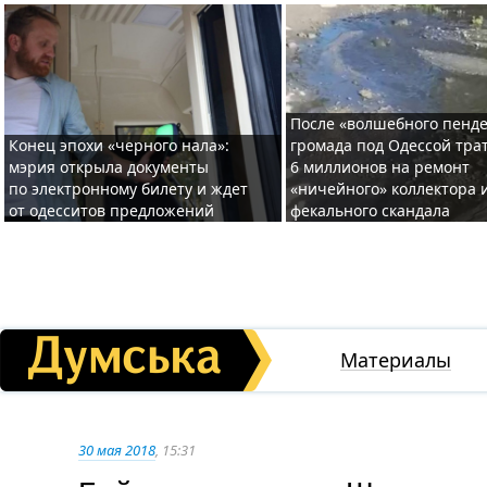
После «волшебного пенде
Конец эпохи «черного нала»:
громада под Одессой тра
мэрия открыла документы
6 миллионов на ремонт
по электронному билету и ждет
«ничейного» коллектора и
от одесситов предложений
фекального скандала
Материалы
30 мая 2018
, 15:31