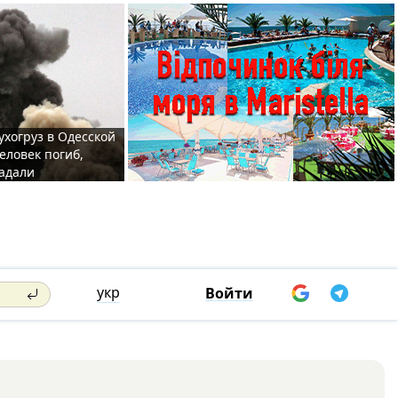
ухогруз в Одесской
еловек погиб,
адали
укр
Войти