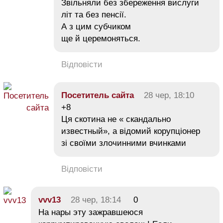
Звільняли без збереження вислуги
літ та без пенсії.
А з цим субчиком
ще й церемоняться.
Відповісти
Посетитель сайта
28 чер, 18:10
+8
Ця скотина не « скандально
известный», а відомий корупціонер
зі своїми злочинними вчинками
Відповісти
vvv13
28 чер, 18:14
0
На нары эту зажравшеюся