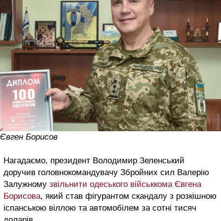
Євген Борисов
Нагадаємо, п
резидент Володимир Зеленський
доручив головнокомандувачу Збройних сил Валерію
Залужному
звільнити одеського військкома Євгена
Борисова
, який став фігурантом скандалу з розкішною
іспанською віллою та автомобілем за сотні тисяч
доларів.