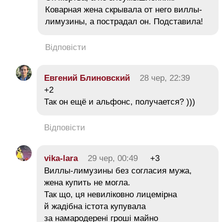
Коварная жена скрывала от него виллы-
лимузины, а пострадал он. Подставила!
Відповісти
Евгений Блиновский
28 чер, 22:39
+2
Так он ещё и альфонс, получается? )))
Відповісти
vika-lara
29 чер, 00:49
+3
Виллы-лимузины без согласия мужа,
жена купить не могла.
Так що, ця невиліковно лицемірна
й жадібна істота купувала
за намародерені гроші майно