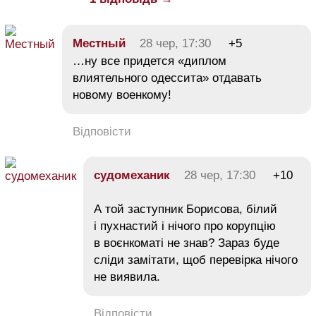
Местный
28 чер, 17:30
+5
…ну все придется «диплом
влиятельного одессита» отдавать
новому военкому!
Відповісти
судомеханик
28 чер, 17:30
+10
А той заступник Борисова, білий
і пухнастий і нічого про корупцію
в воєнкоматі не знав? Зараз буде
сліди замітати, щоб перевірка нічого
не виявила.
Відповісти