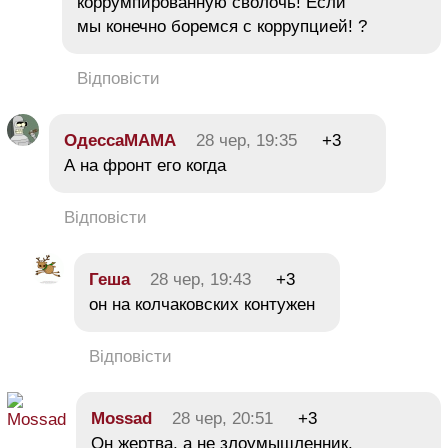
коррумпированную сволочь! Если
мы конечно боремся с коррупцией! ?
Відповісти
ОдессаМАМА
28 чер, 19:35
+3
А на фронт его когда
Відповісти
Геша
28 чер, 19:43
+3
он на колчаковских контужен
Відповісти
Mossad
28 чер, 20:51
+3
Он жертва, а не злоумышленник.