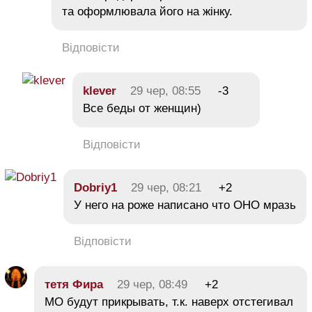
та оформлювала його на жінку.
Відповісти
klever
29 чер, 08:55
-3
Все беды от женщин)
Відповісти
Dobriy1
29 чер, 08:21
+2
У него на роже написано что ОНО мразь
Відповісти
тетя Фира
29 чер, 08:49
+2
МО будут прикрывать, т.к. наверх отстегивал