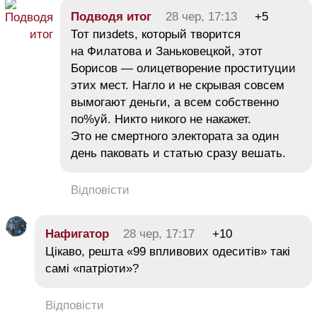
Подводя итог
28 чер, 17:13
+5
Тот пизdets, который творится
на Филатова и Заньковецкой, этот
Борисов — олицетворение проституции
этих мест. Нагло и не скрывая совсем
вымогают деньги, а всем собственно
по%уй. Никто никого не накажет.
Это не смертного электората за один
день паковать и статью сразу вешать.
Відповісти
Нафигатор
28 чер, 17:17
+10
Цікаво, решта «99 впливових одеситів» такі
самі «патріоти»?
Відповісти