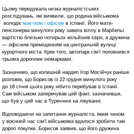
Цьому передувала низка журналістських
розслідувань, які
виявили, що родина
військкома
володіє
маєтком і офісом
в Іспанії. Його мати-
пенсіонерка минулого року завела віллу в Марбельї
вартістю близько чотирьох мільйонів євро, а дружина
— офісним приміщенням на центральній вулиці
курортного міста. Крім того, автопарк сім'ї поповнився
трьома дорогими іномарками.
Зазначимо, що колишній нардеп Ігор Мосійчук раніше
розповів, що Борисов із 22 грудня минулого року
до 18 січня цього року нібито перебував в Іспанії.
Сам військком заперечував цей факт, зазначивши,
що був у цей час в Туреччині на лікуванні.
Відповідаючи на запитання журналіста, яким чином
у воєнний час сім'ї військкома вдалося зробити такі
дорогі покупки, Борисов заявив, що його дружина