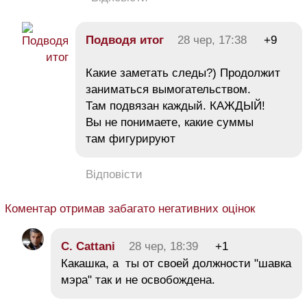
Подводя итог
28 чер, 17:38
+9
Какие заметать следы?) Продолжит
заниматься вымогательством.
Там подвязан каждый. КАЖДЫЙ!
Вы не понимаете, какие суммы
там фигурируют
Відповісти
Коментар отримав забагато негативних оцінок
C. Cattani
28 чер, 18:39
+1
Какашка, а ты от своей должности "шавка
мэра" так и не освобождена.