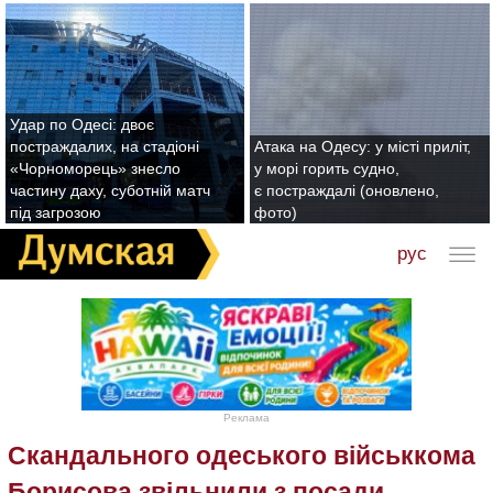
Удар по Одесі: двоє
постраждалих, на стадіоні
Атака на Одесу: у місті приліт,
«Чорноморець» знесло
у морі горить судно,
частину даху, суботній матч
є постраждалі (оновлено,
під загрозою
фото)
рус
Реклама
Скандального одеського військкома
Борисова звільнили з посади,