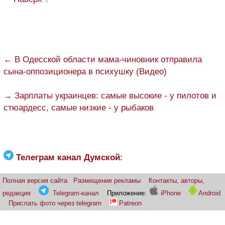
← В Одесской области мама-чиновник отправила
сына-оппозиционера в психушку (Видео)
→ Зарплаты украинцев: самые высокие - у пилотов и
стюардесс, самые низкие - у рыбаков
Телеграм канал Думской
:
Полная версия сайта
Размещение рекламы
Контакты, авторы,
редакция
Telegram-канал
Приложение:
iPhone
Android
Прислать фото через telegram
Patreon