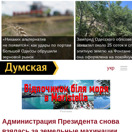
«Никаких альтернатив
Зампред Одесского облсове
не появится»: как удары по портам
захватил около 25 соток и с
Большой Одессы обрушили
элитную землю на Фонтане:
зерновой рынок
она оформлена на покойну
укр
Реклама
Администрация Президента снова
взялась за земельные махинации