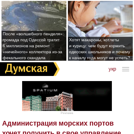
После «волшебного пенделя»:
громада под Одессой тратит
Хотят макароны, котлеты
6 миллионов на ремонт
и курицу: чем будут кормить
«ничейного» коллектора из-за
одесских школьников и почему
фекального скандала
к началу года могут не успеть?
укр
Реклама
Администрация морских портов
хочет получить в свое управление