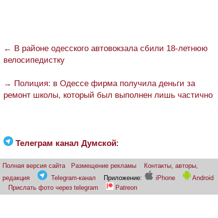
← В районе одесского автовокзала сбили 18-летнюю
велосипедистку
→ Полиция: в Одессе фирма получила деньги за
ремонт школы, который был выполнен лишь частично
Телеграм канал Думской
:
Полная версия сайта
Размещение рекламы
Контакты, авторы,
редакция
Telegram-канал
Приложение:
iPhone
Android
Прислать фото через telegram
Patreon