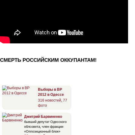
СМЕРТЬ РОССИЙСКИМ ОККУПАНТАМ!
Выборы в ВР
2012 в Одессе
316 новостей
,
77
фото
Дмитрий Барвиненко
бывший депутат Одесского
облсовета, член фракции
«Оппозиционный блок»