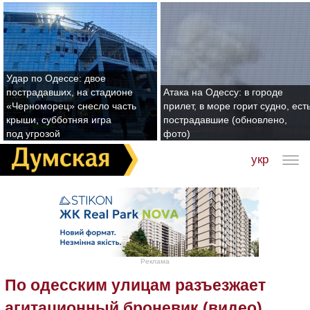
Удар по Одессе: двое
пострадавших, на стадионе
Атака на Одессу: в городе
«Черноморец» снесло часть
прилет, в море горит судно, ест
крыши, субботняя игра
пострадавшие (обновлено,
под угрозой
фото)
укр
Реклама
По одесским улицам разъезжает
агитационный броневик (видео)