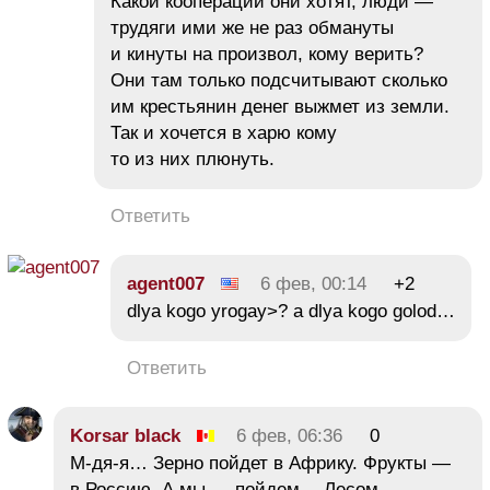
Какой кооперации они хотят, люди —
трудяги ими же не раз обмануты
и кинуты на произвол, кому верить?
Они там только подсчитывают сколько
им крестьянин денег выжмет из земли.
Так и хочется в харю кому
то из них плюнуть.
Ответить
agent007
6 фев, 00:14
+2
dlya kogo yrogay>? a dlya kogo golod…
Ответить
Korsar black
6 фев, 06:36
0
М-дя-я… Зерно пойдет в Африку. Фрукты —
в Россию. А мы — пойдем… Лесом.