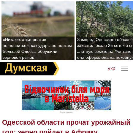
«Никаких альтернатив
Зампред Одесского облсове
не появится»: как удары по портам
захватил около 25 соток и с
Большой Одессы обрушили
элитную землю на Фонтане:
зерновой рынок
она оформлена на покойну
укр
Реклама
Одесской области прочат урожайный
год: зерно пойдет в Африку,