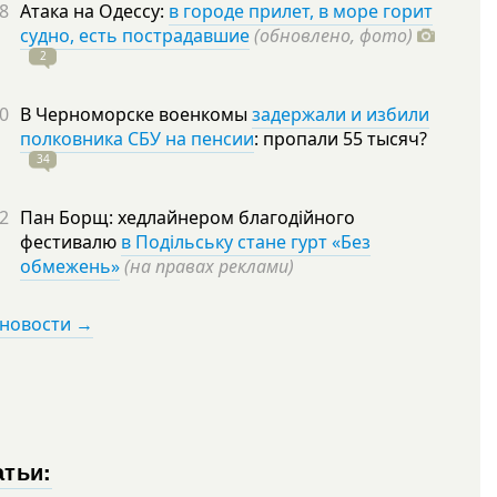
8
Атака на Одессу:
в городе прилет, в море горит
судно, есть пострадавшие
(обновлено, фото)
2
0
В Черноморске военкомы
задержали и избили
полковника СБУ на пенсии
: пропали 55
тысяч?
34
2
Пан Борщ: хедлайнером благодійного
фестивалю
в Подільську стане гурт «Без
обмежень»
(на правах реклами)
 новости →
атьи: