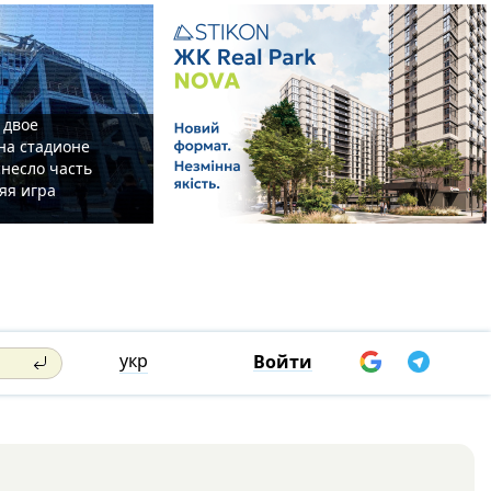
 двое
на стадионе
несло часть
яя игра
укр
Войти