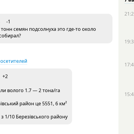
21:2
5
-1
 тонн семян подсолнуха это где-то около
 собирал?
19:3
посетителей
17:4
+2
и волого 1.7 — 2 тона/га
15:4
вський район це 5551, 6 км²
 з 1/10 Березівського району