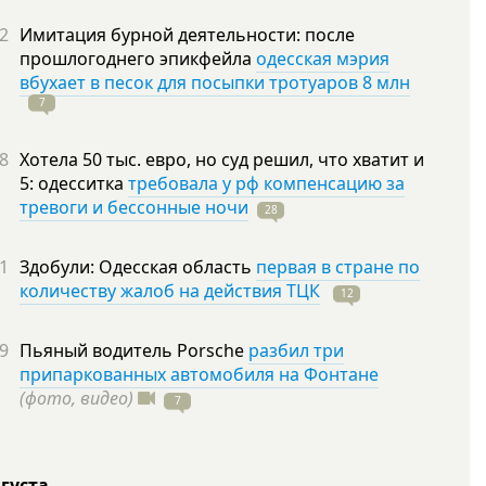
2
Имитация бурной деятельности: после
прошлогоднего эпикфейла
одесская мэрия
вбухает в песок для посыпки тротуаров 8 млн
7
8
Хотела 50 тыс. евро, но суд решил, что хватит и
5: одесситка
требовала у рф компенсацию за
тревоги и бессонные ночи
28
1
Здобули: Одесская область
первая в стране по
количеству жалоб на действия ТЦК
12
9
Пьяный водитель Porsche
разбил три
припаркованных автомобиля на Фонтане
(фото, видео)
7
вгуста