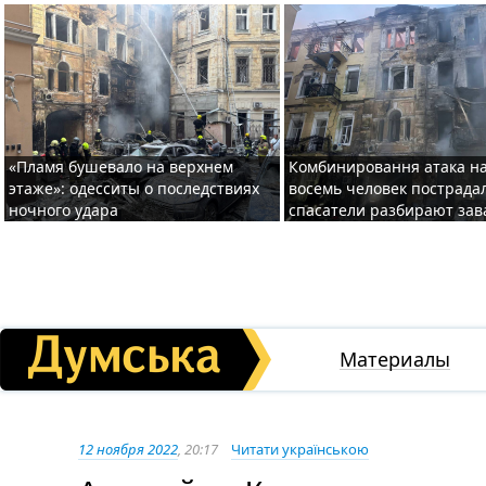
«Пламя бушевало на верхнем
Комбинировання атака на
этаже»: одесситы о последствиях
восемь человек пострада
ночного удара
спасатели разбирают за
Материалы
12 ноября 2022
, 20:17
Читати українською