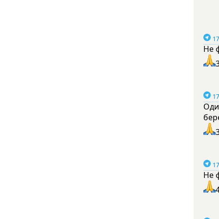
17
Не 
17
Оди
бер
17
Не 