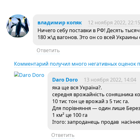
владимир копяк
12 ноября 2022, 22:1
Ничего себу поставки в РФ! Десять тысяч
180 ж\д вагонов. Это он со всей Украины
Ответить
Комментарий получил много негативных оценок 
Daro Doro
13 ноября 2022, 14:04
яка ще вся Україна?.
середня врожайність соняшника кол
10 тис тон це врожай з 5 тис га.
Для порівняння — один лише Березі
1 км² це 100 га
Ітого: запроданець продав насіння
Ответить