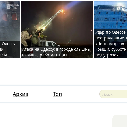
Удар по Одессе:
пострадавших, 
 Одессу:
«Черноморец» с
ли,
Атака на Одессу: в городе слышны
крыши, субботн
валы
взрывы, работает ПВО
под угрозой
Архив
Топ