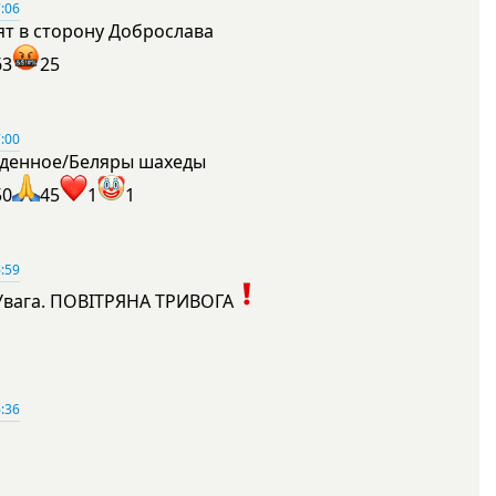
:06
ят в сторону Доброслава
63
25
:00
денное/Беляры шахеды
50
45
1
1
:59
Увага. ПОВІТРЯНА ТРИВОГА
1
:36