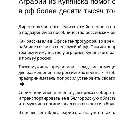
Аграрий из Купянска помог 
в рф более десяти тысяч то
Директору частного сельскохозяйственного п
о подозрении за пособничество российским о
Как рассказали в Офисе генпрокурора, во вре
рабочие связи со спецслужбой рф. Они догово
технику и имущество у аграриев Купянского р
в пользу россии.
Также мужчина предоставил складские помещ
для размещения там российских военных. Чтоб
предприниматель попросил установить своего
рф.
Своим подчиненным он отдал приказ собират
и транспортировать ее в Белгородскую област
что мужчина организовал вывоз в россию боле
В начале сентября аграрий стал на учет в так