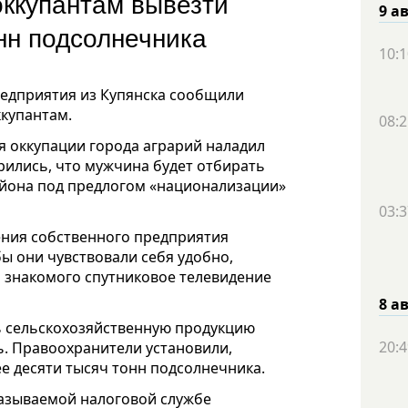
оккупантам вывезти
9 а
нн подсолнечника
10:1
редприятия из Купянска сообщили
ккупантам.
08:2
мя оккупации города аграрий наладил
рились, что мужчина будет отбирать
айона под предлогом «национализации»
03:3
ения собственного предприятия
ы они чувствовали себя удобно,
 знакомого спутниковое телевидение
8 а
ь сельскохозяйственную продукцию
20:4
ь. Правоохранители установили,
е десяти тысяч тонн подсолнечника.
 называемой налоговой службе