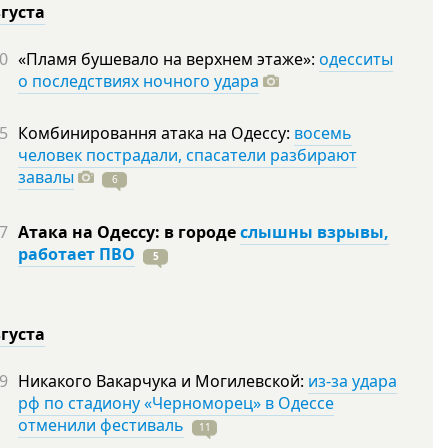
вгуста
0
«Пламя бушевало на верхнем этаже»:
одесситы
о последствиях ночного удара
5
Комбинировання атака на Одессу:
восемь
человек пострадали, спасатели разбирают
завалы
6
7
Атака на Одессу: в городе
слышны взрывы,
работает ПВО
5
вгуста
9
Никакого Вакарчука и Могилевской:
из-за удара
рф по стадиону «Черноморец» в Одессе
отменили фестиваль
11