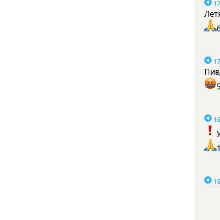
17
Лет
17
Пив
16
16