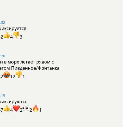
:32
фиксируется
32
4
3
:26
н в море летает рядом с
егом Пивденное/Фонтанка
32
12
1
:15
фиксируются
47
4
2
2
1