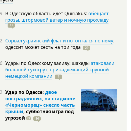
9
В Одесскую область идет Quiriakus:
обещает
грозы, штормовой ветер и ночную прохладу
11
2
Сорвал украинский флаг и потоптался по нему
:
одессит может сесть на три
года
29
6
Удары по Одесскому заливу: шахеды
атаковали
большой сухогруз, принадлежащий крупной
немецкой компании
7
2
Удар по Одессе:
двое
пострадавших, на стадионе
«Черноморец» снесло часть
крыши
, субботняя игра под
угрозой
14