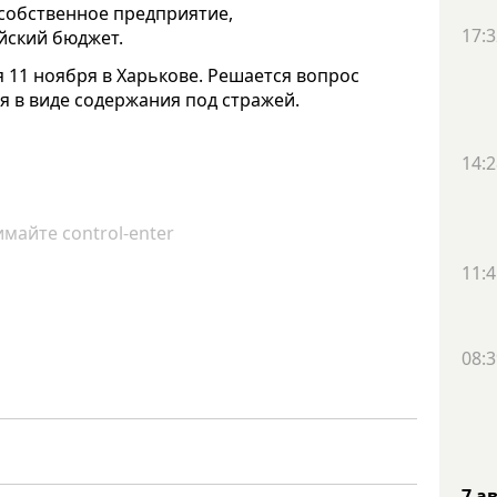
 собственное предприятие,
17:3
йский бюджет.
11 ноября в Харькове. Решается вопрос
 в виде содержания под стражей.
14:2
майте control-enter
11:4
08:3
7 а