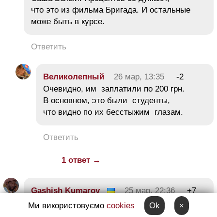
что это из фильма Бригада. И остальные
може быть в курсе.
Ответить
Великолепный
26 мар, 13:35
-2
Очевидно, им заплатили по 200 грн.
В основном, это были студенты,
что видно по их бесстыжим глазам.
Ответить
1 ответ →
Gashish Kumarov
25 мар, 22:36
+7
Ми використовуємо
cookies
Ok
×
Да быдлом был этот Белый.