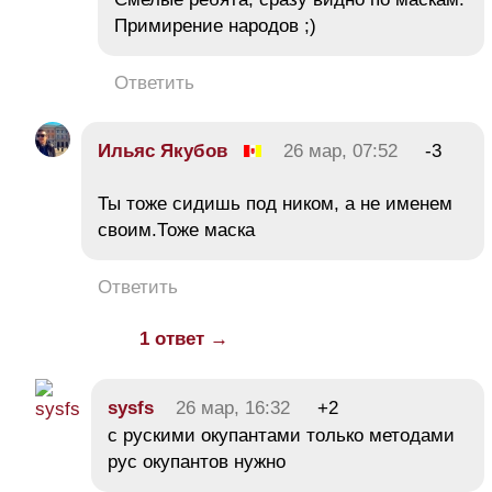
Примирение народов ;)
Ответить
Ильяс Якубов
26 мар, 07:52
-3
Ты тоже сидишь под ником, а не именем
своим.Тоже маска
Ответить
1 ответ →
sysfs
26 мар, 16:32
+2
с рускими окупантами только методами
рус окупантов нужно