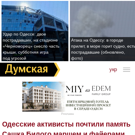
Удар по Одессе: двое
пострадавших, на стадионе
Атака на Одессу: в городе
«Черноморец» снесло часть
прилет, в море горит судно, ест
крыши, субботняя игра
пострадавшие (обновлено,
под угрозой
фото)
укр
Реклама
Одесские активисты почтили память
Сашка Билого маршем и файерами