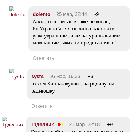
dolento
25 мар, 22:44
-9
Алла, твоє питання вже не конає,
бо Україна \вся\, повинна належати
усім українцям, а не натуралізованим
мокшанцям, яких ти представляєш!
Ответить
sysfs
26 мар, 16:33
+3
го хом Калла-окупант, на родину, на
расиюшку
Ответить
Трделник
25 мар, 22:18
+9
Смелые ребята, сразу видно по маскам.