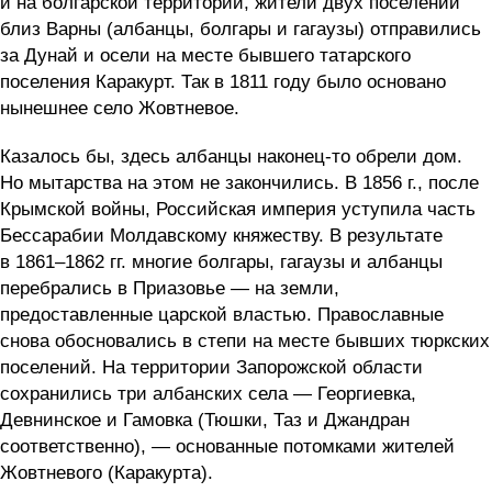
и на болгарской территории, жители двух поселений
близ Варны (албанцы, болгары и гагаузы) отправились
за Дунай и осели на месте бывшего татарского
поселения Каракурт. Так в 1811 году было основано
нынешнее село Жовтневое.
Казалось бы, здесь албанцы наконец-то обрели дом.
Но мытарства на этом не закончились. В 1856 г., после
Крымской войны, Российская империя уступила часть
Бессарабии Молдавскому княжеству. В результате
в 1861–1862 гг. многие болгары, гагаузы и албанцы
перебрались в Приазовье — на земли,
предоставленные царской властью. Православные
снова обосновались в степи на месте бывших тюркских
поселений. На территории Запорожской области
сохранились три албанских села — Георгиевка,
Девнинское и Гамовка (Тюшки, Таз и Джандран
соответственно), — основанные потомками жителей
Жовтневого (Каракурта).