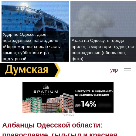
Удар по Одессе: двое
пострадавших, на стадионе
Атака на Одессу: в городе
«Черноморец» снесло часть
прилет, в море горит судно, ест
крыши, субботняя игра
пострадавшие (обновлено,
под угрозой
фото)
укр
Реклама
Албанцы Одесской области:
православие, гыл-гыл и красная