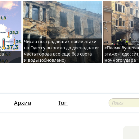
Число пострадавших после атаки
на Одессу выросло до двенадцати:
«Пламя бушева
са
часть города все еще без света
этаже»: одесси
и воды (обновлено)
ночного удара
Архив
Топ