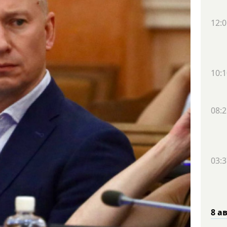
12:0
10:1
08:2
03:3
8 а