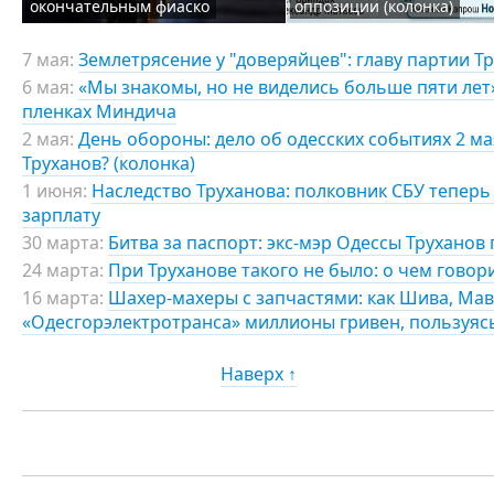
окончательным фиаско
оппозиции (колонка)
7 мая:
Землетрясение у "доверяйцев": главу партии Т
6 мая:
«Мы знакомы, но не виделись больше пяти лет»:
пленках Миндича
2 мая:
День обороны: дело об одесских событиях 2 мая
Труханов? (колонка)
1 июня:
Наследство Труханова: полковник СБУ теперь 
зарплату
30 марта:
Битва за паспорт: экс-мэр Одессы Труханов
24 марта:
При Труханове такого не было: о чем говор
16 марта:
Шахер-махеры с запчастями: как Шива, Мав
«Одесгорэлектротранса» миллионы гривен, пользуя
Наверх ↑