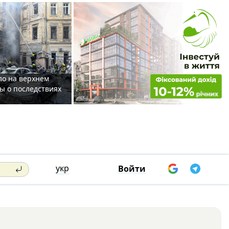
ло на верхнем
ты о последствиях
укр
Войти