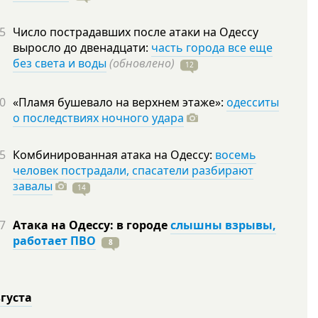
5
Число пострадавших после атаки на Одессу
выросло до двенадцати:
часть города все еще
без света и воды
(обновлено)
12
0
«Пламя бушевало на верхнем этаже»:
одесситы
о последствиях ночного удара
5
Комбинированная атака на Одессу:
восемь
человек пострадали, спасатели разбирают
завалы
14
7
Атака на Одессу: в городе
слышны взрывы,
работает ПВО
8
вгуста