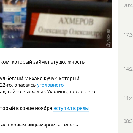
20:4
17:3
ком, который займет эту должность
14:2
нул беглый Михаил Кучук, который
22-го, опасаясь
уголовного
а», тайно выехал из Украины, после чего
11:4
оторый в конце ноября
вступил в ряды
08:3
тал первым вице-мэром, а теперь