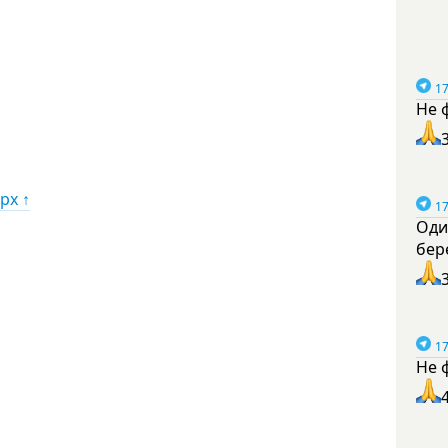
17
Не 
рх ↑
17
Оди
бер
17
Не 