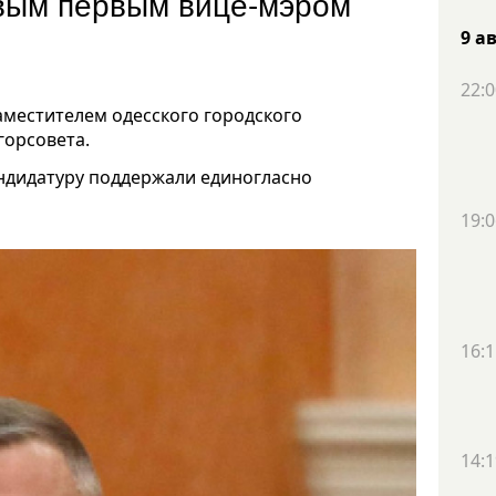
овым первым вице-мэром
9 а
22:0
аместителем одесского городского
горсовета.
андидатуру поддержали единогласно
19:0
16:1
14:1