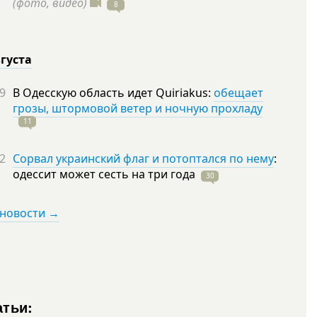
(фото, видео)
8
вгуста
9
В Одесскую область идет Quiriakus:
обещает
грозы, штормовой ветер и ночную прохладу
11
2
Сорвал украинский флаг и потоптался по нему
:
одессит может сесть на три
года
30
 новости →
атьи: