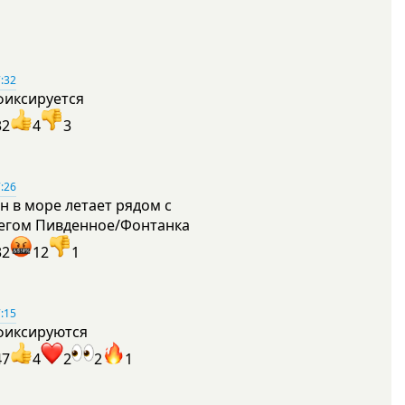
:32
фиксируется
32
4
3
:26
н в море летает рядом с
егом Пивденное/Фонтанка
32
12
1
:15
фиксируются
47
4
2
2
1