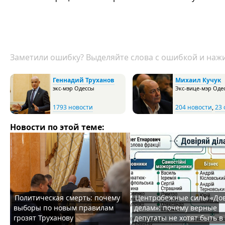
Заметили ошибку? Выделяйте слова с ошибкой и нажи
Геннадий Труханов
Михаил Кучук
экс-мэр Одессы
Экс-вице-мэр Оде
1793 новости
204 новости
,
23 
Новости по этой теме:
Политическая смерть: почему
Центробежные силы «До
выборы по новым правилам
делам»: почему верные
грозят Труханову
депутаты не хотят быть в