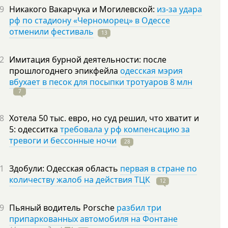
9
Никакого Вакарчука и Могилевской:
из-за удара
рф по стадиону «Черноморец» в Одессе
отменили фестиваль
13
2
Имитация бурной деятельности: после
прошлогоднего эпикфейла
одесская мэрия
вбухает в песок для посыпки тротуаров 8 млн
7
8
Хотела 50 тыс. евро, но суд решил, что хватит и
5: одесситка
требовала у рф компенсацию за
тревоги и бессонные ночи
28
1
Здобули: Одесская область
первая в стране по
количеству жалоб на действия ТЦК
12
9
Пьяный водитель Porsche
разбил три
припаркованных автомобиля на Фонтане