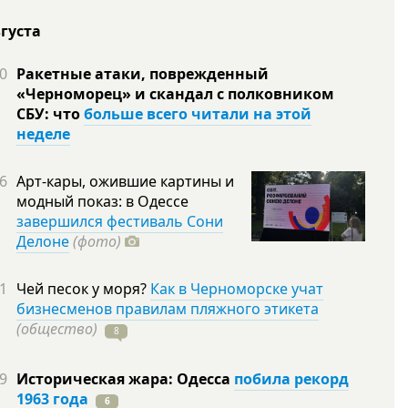
вгуста
0
Ракетные атаки, поврежденный
«Черноморец» и скандал с полковником
СБУ: что
больше всего читали на этой
неделе
6
Арт-кары, ожившие картины и
модный показ: в Одессе
завершился фестиваль Сони
Делоне
(фото)
1
Чей песок у моря?
Как в Черноморске учат
бизнесменов правилам пляжного этикета
(общество)
8
9
Историческая жара: Одесса
побила рекорд
1963 года
6