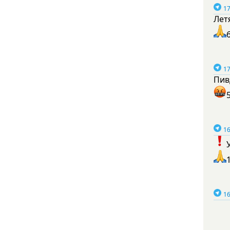
17
Лет
17
Пив
16
16