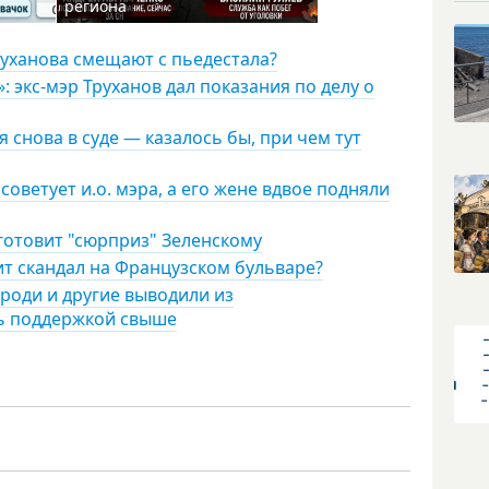
региона
руханова смещают с пьедестала?
 экс-мэр Труханов дал показания по делу о
 снова в суде — казалось бы, при чем тут
советует и.о. мэра, а его жене вдвое подняли
 готовит "сюрприз" Зеленскому
ит скандал на Французском бульваре?
роди и другие выводили из
сь поддержкой свыше