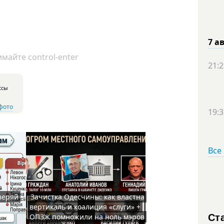
7 а
майте control-enter
21:2
ссы
фото
19:3
Все
веряй
Зачистка Одесчины: как властна
вертикаль и коалиция «слуги» +
Ст
ОПЗЖ помножили на ноль мэров