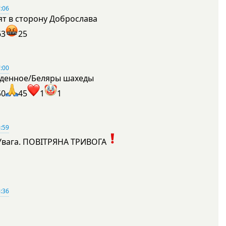
:06
ят в сторону Доброслава
63
25
:00
денное/Беляры шахеды
50
45
1
1
:59
Увага. ПОВІТРЯНА ТРИВОГА
1
:36