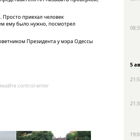
. Просто приехал человек
кем ему было нужно, посмотрел
08:3
Советником Президента у мэра Одессы
5 а
21:5
майте control-enter
21:3
19:0