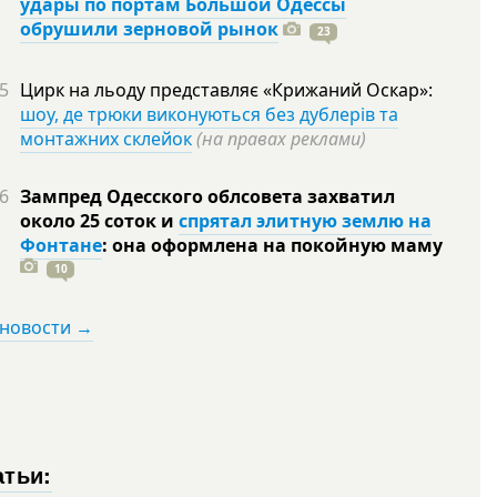
удары по портам Большой Одессы
обрушили зерновой рынок
23
5
Цирк на льоду представляє «Крижаний Оскар»:
шоу, де трюки виконуються без дублерів та
монтажних склейок
(на правах реклами)
6
Зампред Одесского облсовета захватил
около 25 соток и
спрятал элитную землю на
Фонтане
: она оформлена на покойную
маму
10
 новости →
атьи: