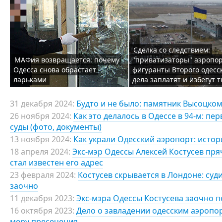
Сделка со следствием:
МАФия возвращается: почему
"приватизаторы" аэропор
Одесса снова обрастает
фигуранты Второго одесс
ларьками
дела заплатят и избегут
31 декабря 2024:
Будто и не было: памятник Высоцком
26 ноября 2024:
Как это делалось в Одессе в 94-м: п
суды (фото, документы)
13 ноября 2024:
Как украли Одесский аэропорт: исто
18 апреля 2024:
Экс-мэр Одессы Алексей Костусев пря
стал известен его адрес
23 февраля 2024:
Костусев скрывается в Лондоне: суди
заочно
11 декабря 2023:
Экс-мэра Одессы Костусева заочно 
16 октября 2023:
Дело о завладении одесским аэропо
меру пресечения