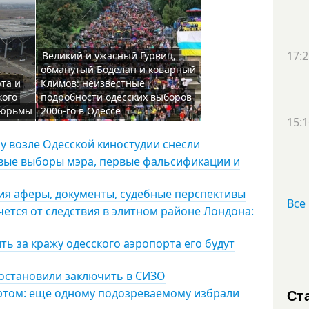
17:2
Великий и ужасный Гурвиц,
обманутый Боделан и коварный
та и
Климов: неизвестные
кого
подробности одесских выборов
 тюрьмы
2006-го в Одессе
15:1
у возле Одесской киностудии снесли
ервые выборы мэра, первые фальсификации и
рия аферы, документы, судебные перспективы
Все
чется от следствия в элитном районе Лондона:
ть за кражу одесского аэропорта его будут
постановили заключить в СИЗО
Ст
ртом: еще одному подозреваемому избрали