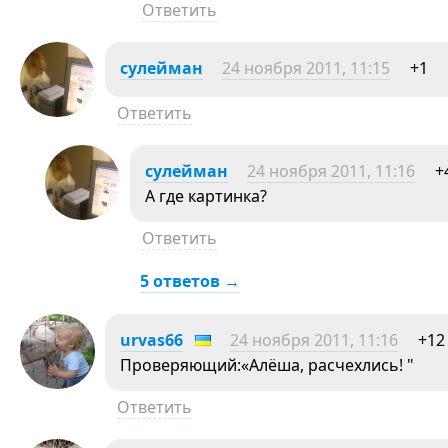
Ответить
сулейман
24 ноября 2011, 11:15
+1
Ответить
сулейман
24 ноября 2011, 11:16
+
А где картинка?
Ответить
5 ответов →
urvas66
24 ноября 2011, 11:16
+12
Проверяющий:«Алёша, расчехлись! "
Ответить