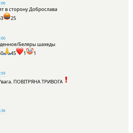
:06
ят в сторону Доброслава
63
25
:00
денное/Беляры шахеды
50
45
1
1
:59
Увага. ПОВІТРЯНА ТРИВОГА
1
:36