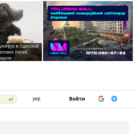
ухогруз в Одесской
еловек погиб,
адали
укр
Войти