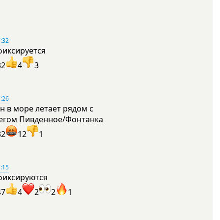
:32
фиксируется
32
4
3
:26
н в море летает рядом с
егом Пивденное/Фонтанка
32
12
1
:15
фиксируются
47
4
2
2
1