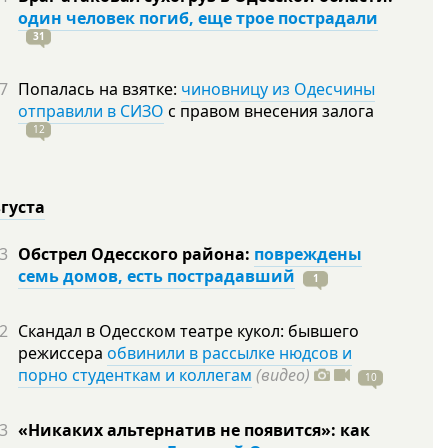
один человек погиб, еще трое пострадали
31
7
Попалась на взятке:
чиновницу из Одесчины
отправили в СИЗО
с правом внесения залога
12
вгуста
3
Обстрел Одесского района:
повреждены
семь домов, есть пострадавший
1
2
Скандал в Одесском театре кукол: бывшего
режиссера
обвинили в рассылке нюдсов и
порно студенткам и коллегам
(видео)
10
3
«Никаких альтернатив не появится»: как