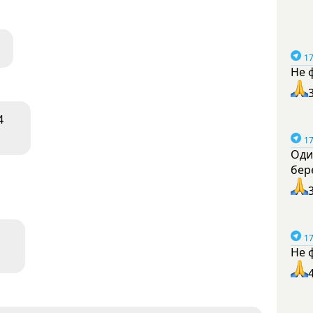
17
Не 
4
17
Оди
бер
17
Не 