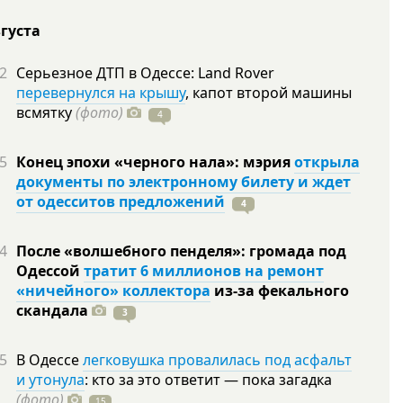
вгуста
2
Серьезное ДТП в Одессе: Land Rover
перевернулся на крышу
, капот второй машины
всмятку
(фото)
4
5
Конец эпохи «черного нала»: мэрия
открыла
документы по электронному билету и ждет
от одесситов предложений
4
4
После «волшебного пенделя»: громада под
Одессой
тратит 6 миллионов на ремонт
«ничейного» коллектора
из-за фекального
скандала
3
5
В Одессе
легковушка провалилась под асфальт
и утонула
: кто за это ответит — пока загадка
(фото)
15