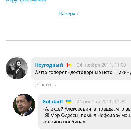
Наверх ↑
Неугодный
24 ноября 2011, 11:09
А что говорят «достоверные источники» 
Ответить
Goluboff
24 ноября 2011, 17:34
- Алексей Алексеевич, а правда, что
- Я! Мэр Одессы, помыл Нефедову машин
конечно посбивал…