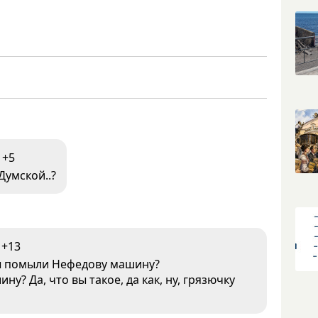
+5
Думской..?
+13
 вы помыли Нефедову машину?
у? Да, что вы такое, да как, ну, грязючку