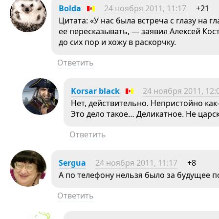
Bolda
24 ноября 2011, 11:17
+21
Цитата: «У нас была встреча с глазу на 
ее пересказывать, — заявил Алексей Кос
до сих пор и хожу в раскорчку.
Ответить
Korsar black
24 ноября 2011, 12:
Нет, действительно. Непристойно как
Это дело такое… Деликатное. Не царск
Ответить
Sergua
24 ноября 2011, 11:17
+8
А по телефону нельзя было за будущее 
Ответить