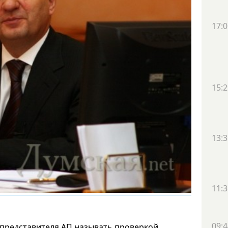
17:0
15:2
13:3
11:3
09:4
 представителя АП называть проверкой,