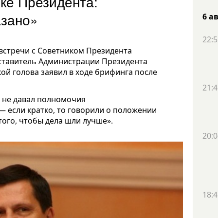
ке Президента:
азано»
6 а
22:5
 встречи с Советником Президента
дставитель Администрации Президента
кой голова заявил в ходе брифинга после
21:4
то не давал полномочия
 — если кратко, то говорили о положении
 того, чтобы дела шли лучше».
20:0
18:4