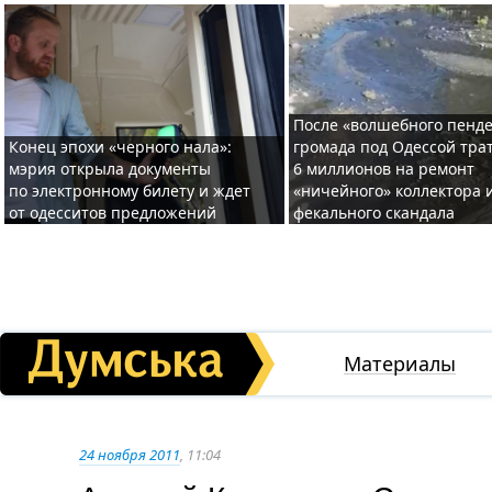
После «волшебного пенде
Конец эпохи «черного нала»:
громада под Одессой тра
мэрия открыла документы
6 миллионов на ремонт
по электронному билету и ждет
«ничейного» коллектора и
от одесситов предложений
фекального скандала
Материалы
24 ноября 2011
, 11:04