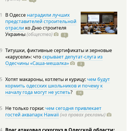
1
В Одессе
наградили лучших
представителей строительной
отрасли
ко Дню строителя
Украины
(общество)
3
9
Титушки, фиктивные сертификаты и зерновые
«карусели»: что
скрывает депутат-слуга из
Одесчины «Саша-мешалка»
3
5
Хотят макароны, котлеты и курицу:
чем будут
кормить одесских школьников и почему к
началу года могут не успеть
?
14
5
Не только горки:
чем сегодня привлекает
гостей аквапарк Hawaii
(на правах рекламы)
4
Враг атаковал сухогруз в Одесской области: