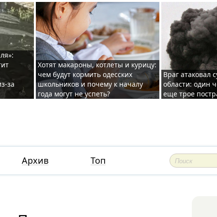
ля»:
тит
Хотят макароны, котлеты и курицу:
чем будут кормить одесских
Враг атаковал с
з-за
школьников и почему к началу
области: один ч
года могут не успеть?
еще трое постр
Архив
Топ