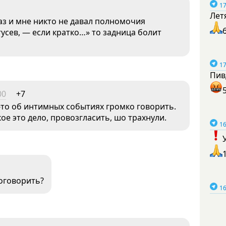
17
Лет
глаз и мне никто не давал полномочия
тусев, — если кратко…» то задница болит
17
Пив
00
+7
-то об интимных событиях громко говорить.
ое это дело, провозгласить, шо трахнули.
16
поговорить?
16