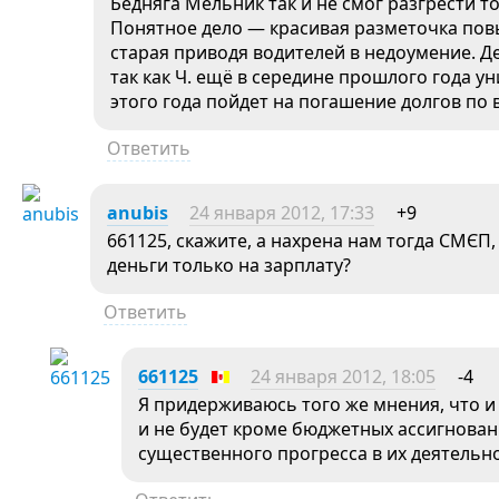
Бедняга Мельник так и не смог разгрести т
Понятное дело — красивая разметочка повы
старая приводя водителей в недоумение. Де
так как Ч. ещё в середине прошлого года 
этого года пойдет на погашение долгов по 
Ответить
anubis
24 января 2012, 17:33
+9
661125, скажите, а нахрена нам тогда СМЄП, 
деньги только на зарплату?
Ответить
661125
24 января 2012, 18:05
-4
Я придерживаюсь того же мнения, что и
и не будет кроме бюджетных ассигнова
существенного прогресса в их деятельн