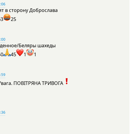
:06
ят в сторону Доброслава
63
25
:00
денное/Беляры шахеды
50
45
1
1
:59
Увага. ПОВІТРЯНА ТРИВОГА
1
:36