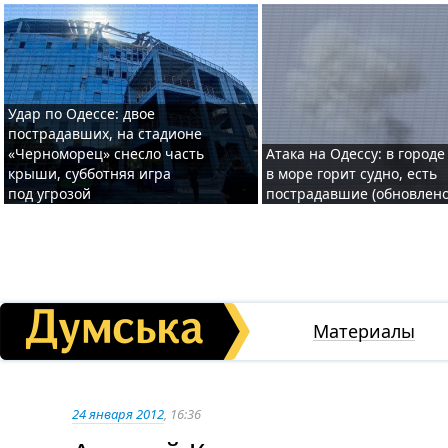
Удар по Одессе: двое
пострадавших, на стадионе
«Черноморец» снесло часть
Атака на Одессу: в городе
крыши, субботняя игра
в море горит судно, есть
под угрозой
пострадавшие (обновлено
Материалы
24 января 2012
, 16:36