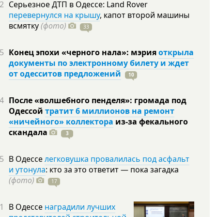
2
Серьезное ДТП в Одессе: Land Rover
перевернулся на крышу
, капот второй машины
всмятку
(фото)
33
5
Конец эпохи «черного нала»: мэрия
открыла
документы по электронному билету и ждет
от одесситов предложений
10
4
После «волшебного пенделя»: громада под
Одессой
тратит 6 миллионов на ремонт
«ничейного» коллектора
из-за фекального
скандала
3
5
В Одессе
легковушка провалилась под асфальт
и утонула
: кто за это ответит — пока загадка
(фото)
17
1
В Одессе
наградили лучших