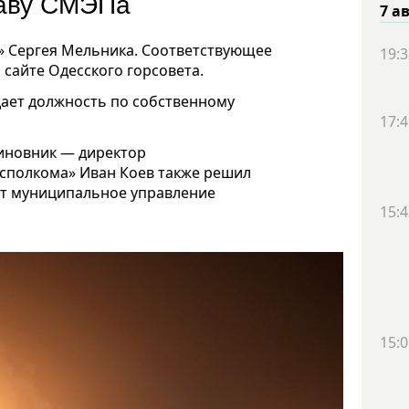
лаву СМЭПа
7 а
» Сергея Мельника. Соответствующее
19:3
 сайте Одесского горсовета.
дает должность по собственному
17:4
чиновник — директор
исполкома» Иван Коев также решил
ет муниципальное управление
15:4
15:0