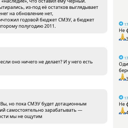
о «наследие», что оставил ему Чёрный.
тирались, из-под её остатков выглядывает
нег на обновление нет,
уничтожил годовой бюджет СМЭУ, а бюджет
17
второму полугодию 2011.
Не 
17
если оно ничего не делает? И у него есть
Оди
бер
17
 Вы, но пока СМЭУ будет дотационным
Не 
ний самостоятельно зарабатывать —
ости мы не ощутим