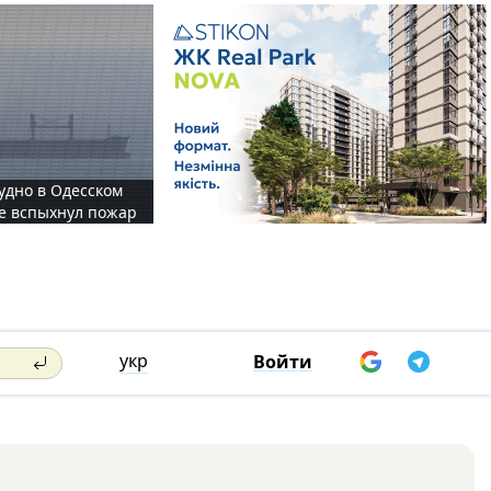
судно в Одесском
те вспыхнул пожар
укр
Войти