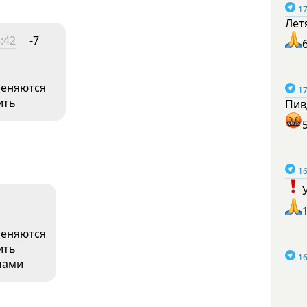
17
Лет
:42
-7
меняются
17
ить
Пив
16
меняются
ить
16
чами