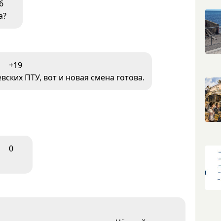
6
а?
+19
ских ПТУ, вот и новая смена готова.
0