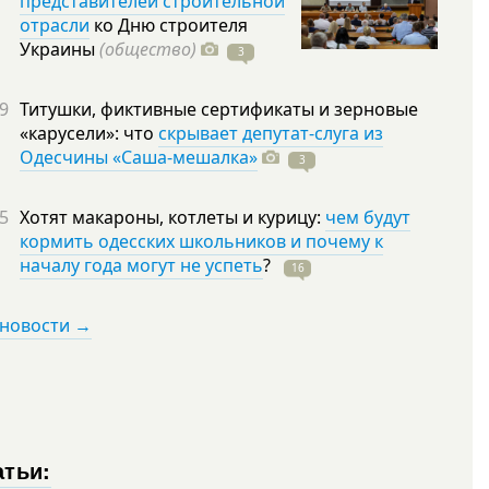
представителей строительной
отрасли
ко Дню строителя
Украины
(общество)
3
9
Титушки, фиктивные сертификаты и зерновые
«карусели»: что
скрывает депутат-слуга из
Одесчины «Саша-мешалка»
3
5
Хотят макароны, котлеты и курицу:
чем будут
кормить одесских школьников и почему к
началу года могут не успеть
?
16
 новости →
атьи: