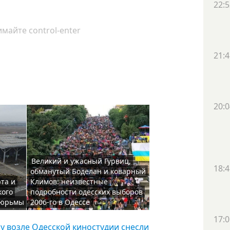
22:5
майте control-enter
21:4
20:0
Великий и ужасный Гурвиц,
18:4
обманутый Боделан и коварный
та и
Климов: неизвестные
кого
подробности одесских выборов
 тюрьмы
2006-го в Одессе
17:0
у возле Одесской киностудии снесли