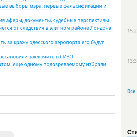
ервые выборы мэра, первые фальсификации и
рия аферы, документы, судебные перспективы
чется от следствия в элитном районе Лондона:
15:2
ть за кражу одесского аэропорта его будут
постановили заключить в СИЗО
13:3
ртом: еще одному подозреваемому избрали
Все
Ст