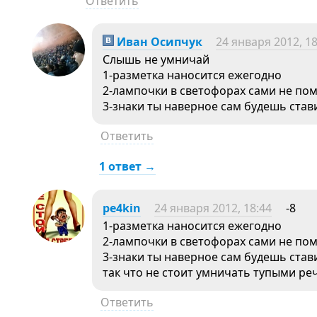
Ответить
Иван Осипчук
24 января 2012, 18
Слышь не умничай
1-разметка наносится ежегодно
2-лампочки в светофорах сами не по
3-знаки ты наверное сам будешь став
Ответить
1 ответ →
pe4kin
24 января 2012, 18:44
-8
1-разметка наносится ежегодно
2-лампочки в светофорах сами не по
3-знаки ты наверное сам будешь став
так что не стоит умничать тупыми ре
Ответить