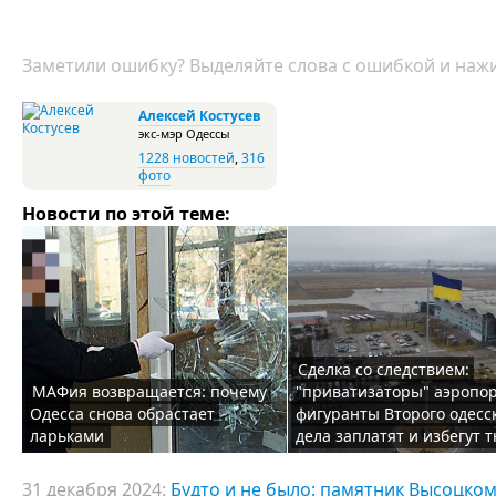
Заметили ошибку? Выделяйте слова с ошибкой и нажи
Алексей Костусев
экс-мэр Одессы
1228 новостей
,
316
фото
Новости по этой теме:
Сделка со следствием:
МАФия возвращается: почему
"приватизаторы" аэропор
Одесса снова обрастает
фигуранты Второго одесс
ларьками
дела заплатят и избегут
31 декабря 2024:
Будто и не было: памятник Высоцком