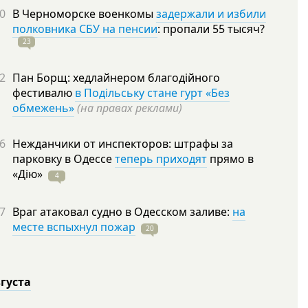
0
В Черноморске военкомы
задержали и избили
полковника СБУ на пенсии
: пропали 55
тысяч?
23
2
Пан Борщ: хедлайнером благодійного
фестивалю
в Подільську стане гурт «Без
обмежень»
(на правах реклами)
6
Нежданчики от инспекторов: штрафы за
парковку в Одессе
теперь приходят
прямо в
«Дію»
4
7
Враг атаковал судно в Одесском заливе:
на
месте вспыхнул пожар
20
вгуста