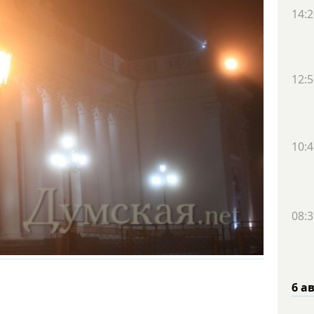
14:2
12:5
10:4
08:3
6 а