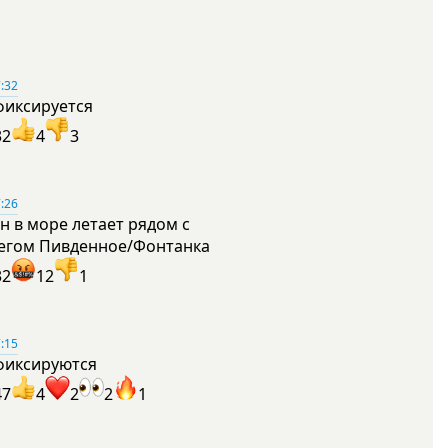
:32
фиксируется
32
4
3
:26
н в море летает рядом с
егом Пивденное/Фонтанка
32
12
1
:15
фиксируются
47
4
2
2
1