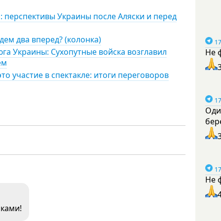
: перспективы Украины после Аляски и перед
дем два вперед? (колонка)
17
га Украины: Сухопутные войска возглавил
Не 
ем
то участие в спектакле: итоги переговоров
17
Оди
бер
17
Не 
сками!