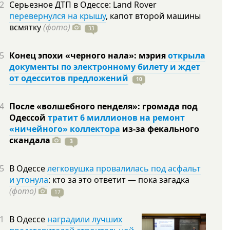
2
Серьезное ДТП в Одессе: Land Rover
перевернулся на крышу
, капот второй машины
всмятку
(фото)
33
5
Конец эпохи «черного нала»: мэрия
открыла
документы по электронному билету и ждет
от одесситов предложений
10
4
После «волшебного пенделя»: громада под
Одессой
тратит 6 миллионов на ремонт
«ничейного» коллектора
из-за фекального
скандала
3
5
В Одессе
легковушка провалилась под асфальт
и утонула
: кто за это ответит — пока загадка
(фото)
17
1
В Одессе
наградили лучших