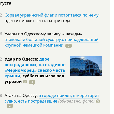
вгуста
2
Сорвал украинский флаг и потоптался по нему
:
одессит может сесть на три года
6
Удары по Одесскому заливу: «шахеды»
атаковали большой сухогруз, принадлежащий
крупной немецкой компании
2
2
Удар по Одессе:
двое
пострадавших, на стадионе
«Черноморец» снесло часть
крыши
, субботняя игра под
угрозой
3
8
Атака на Одессу:
в городе прилет, в море горит
судно, есть пострадавшие
(обновлено, фото)
2