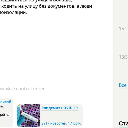
ыходить на улицу без документов, а люди
моизоляции.
15:2
13:3
Все
майте control-enter
енский
ны,
Эпидемия COVID-19
щий ВС
Ст
3917 новостей
,
17 фото