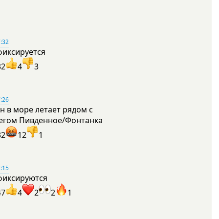
:32
фиксируется
32
4
3
:26
н в море летает рядом с
егом Пивденное/Фонтанка
32
12
1
:15
фиксируются
47
4
2
2
1