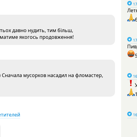
17
Лет
тьох давно нудить, тим більш,
 матиме якогось продовження!
17
Пив
) Сначала мусорков насадил на фломастер,
16
етителей
16