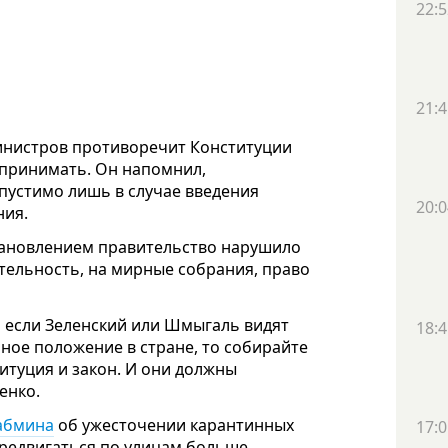
22:5
21:4
инистров противоречит Конституции
 принимать. Он напомнил,
пустимо лишь в случае введения
20:0
ния.
тановлением правительство нарушило
тельность, на мирные собрания, право
И если Зеленский или Шмыгаль видят
18:4
ное положение в стране, то собирайте
титуция и закон. И они должны
енко.
абмина
об ужесточении карантинных
17:0
ередвигаться по улицам больше,