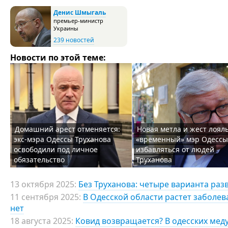
Денис Шмыгаль
премьер-министр
Украины
239 новостей
Новости по этой теме:
Домашний арест отменяется:
Новая метла и жест лоял
экс-мэра Одессы Труханова
«временный» мэр Одессы
освободили под личное
избавляться от людей
обязательство
Труханова
13 октября 2025:
Без Труханова: четыре варианта раз
11 сентября 2025:
В Одесской области растет заболе
нет
18 августа 2025:
Ковид возвращается? В одесских ме