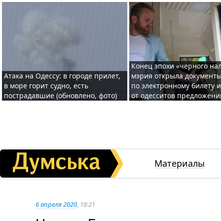
Конец эпохи «черного нал
Атака на Одессу: в городе прилет,
мэрия открыла документ
в море горит судно, есть
по электронному билету 
пострадавшие (обновлено, фото)
от одесситов предложени
Материалы
6 апреля 2020
, 18:21