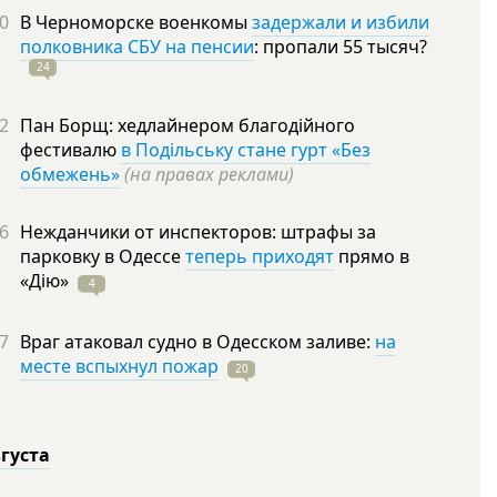
0
В Черноморске военкомы
задержали и избили
полковника СБУ на пенсии
: пропали 55
тысяч?
24
2
Пан Борщ: хедлайнером благодійного
фестивалю
в Подільську стане гурт «Без
обмежень»
(на правах реклами)
6
Нежданчики от инспекторов: штрафы за
парковку в Одессе
теперь приходят
прямо в
«Дію»
4
7
Враг атаковал судно в Одесском заливе:
на
месте вспыхнул пожар
20
вгуста