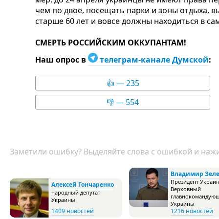
чем по двое, посещать парки и зоны отдыха, в
старше 60 лет и вовсе должны находиться в са
СМЕРТЬ РОССИЙСКИМ ОККУПАНТАМ!
Наш опрос в
телеграм-канале Думской
:
👍 — 235
👎 — 554
Заметили ошибку? Выделяйте слова с ошибкой и нажи
Владимир Зел
Президент Украи
Алексей Гончаренко
Верховный
народный депутат
главнокомандую
Украины
Украины
1409 новостей
1216 новостей