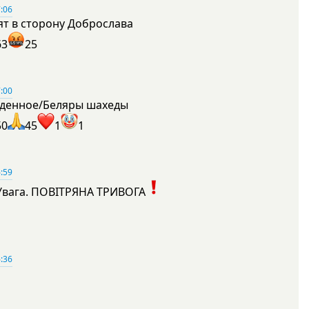
:06
ят в сторону Доброслава
63
25
:00
денное/Беляры шахеды
50
45
1
1
:59
Увага. ПОВІТРЯНА ТРИВОГА
1
:36