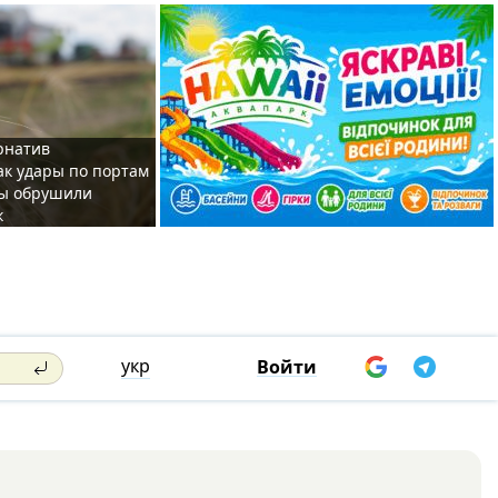
рнатив
как удары по портам
ы обрушили
к
укр
Войти