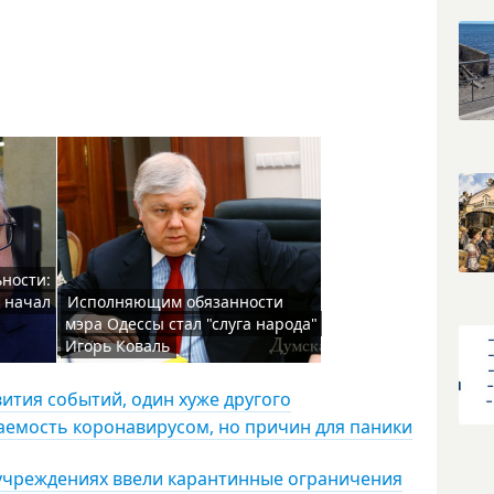
ьности:
 начал
Исполняющим обязанности
мэра Одессы стал "слуга народа"
Игорь Коваль
вития событий, один хуже другого
ваемость коронавирусом, но причин для паники
дучреждениях ввели карантинные ограничения