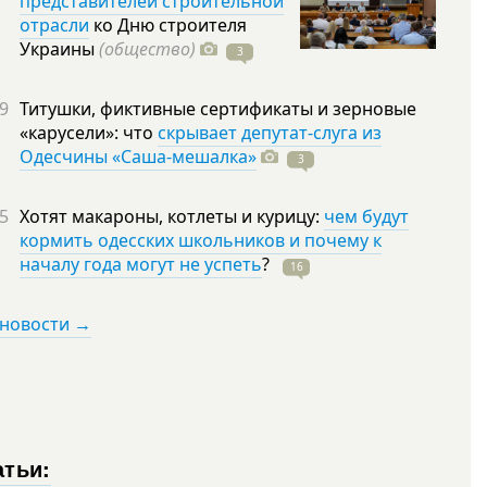
представителей строительной
отрасли
ко Дню строителя
Украины
(общество)
3
9
Титушки, фиктивные сертификаты и зерновые
«карусели»: что
скрывает депутат-слуга из
Одесчины «Саша-мешалка»
3
5
Хотят макароны, котлеты и курицу:
чем будут
кормить одесских школьников и почему к
началу года могут не успеть
?
16
 новости →
атьи: