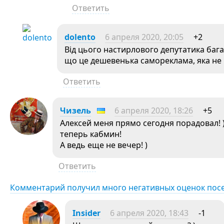
Ответить
dolento
6 апреля 2020, 20:05
+2
Від цього настирлового депутатика бага
що це дешевенька самореклама, яка не
Ответить
Чизель
6 апреля 2020, 18:26
+5
Алексей меня прямо сегодня порадовал! 
теперь кабмин!
А ведь еще не вечер! )
Ответить
Комментарий получил много негативных оценок пос
Insider
6 апреля 2020, 18:43
-1