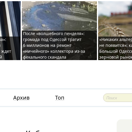
После «волшебного пенделя»:
а»:
громада под Одессой тратит
«Никаких альте
ы
6 миллионов на ремонт
не появится»: 
и ждет
«ничейного» коллектора из-за
Большой Одесс
й
фекального скандала
зерновой рыно
Архив
Топ