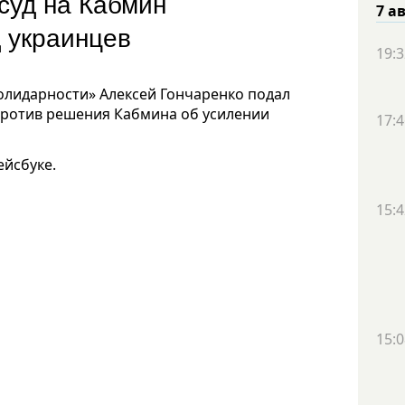
суд на Кабмин
7 а
д украинцев
19:3
олидарности» Алексей Гончаренко подал
против решения Кабмина об усилении
17:4
ейсбуке.
15:4
15:0