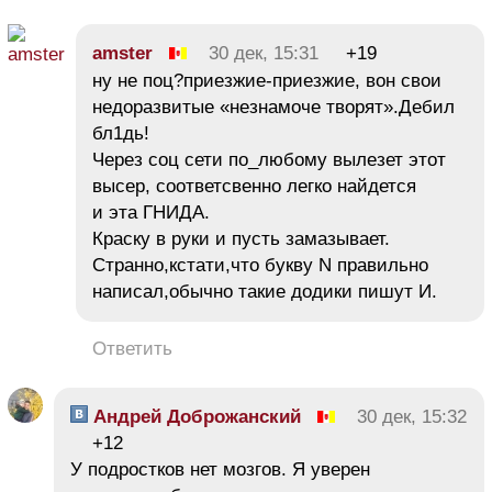
amster
30 дек, 15:31
+19
ну не поц?приезжие-приезжие, вон свои
недоразвитые «незнамоче творят».Дебил
бл1дь!
Через соц сети по_любому вылезет этот
высер, соответсвенно легко найдется
и эта ГНИДА.
Краску в руки и пусть замазывает.
Странно,кстати,что букву N правильно
написал,обычно такие додики пишут И.
Ответить
Андрей Доброжанский
30 дек, 15:32
+12
У подростков нет мозгов. Я уверен