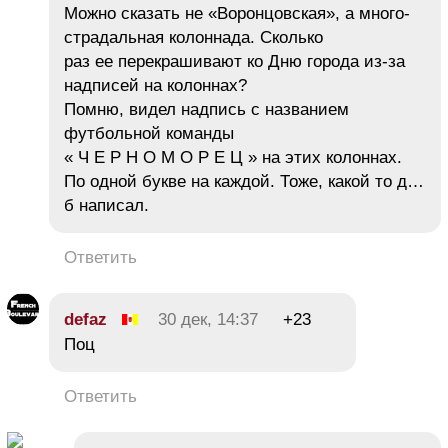
Можно сказать не «Воронцовская», а много-
страдальная колоннада. Сколько
раз ее перекрашивают ко Дню города из-за
надписей на колоннах?
Помню, видел надпись с названием
футбольной команды
« Ч Е Р Н О М О Р Е Ц » на этих колоннах.
По одной букве на каждой. Тоже, какой то д…
б написал.
Ответить
defaz
30 дек, 14:37
+23
Поц
Ответить