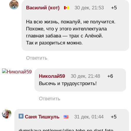
Василий (кот)
30 дек, 21:53
+5
На всю жизнь, пожалуй, не получится.
Похоже, что у этого интеллектуала
главная забава — трах с Алёной.
Так и разориться можно.
Ответить
Николай59
30 дек, 21:48
+6
Высечь и трудоустроить!
Ответить
Саня Тишкуль
31 дек, 01:44
+5
dumskaya.net/news/alina-tebe-ne-dast-foto-