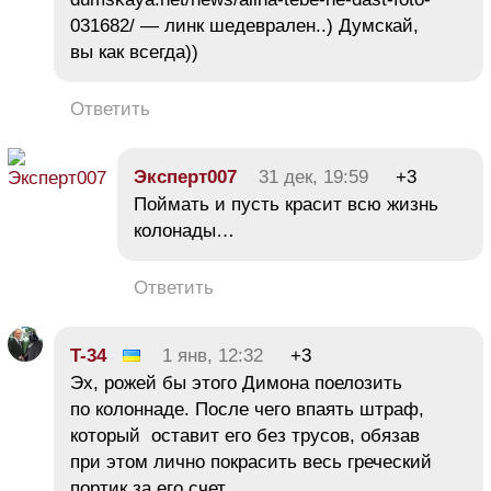
031682/ — линк шедеврален..) Думскай,
вы как всегда))
Ответить
Эксперт007
31 дек, 19:59
+3
Поймать и пусть красит всю жизнь
колонады…
Ответить
T-34
1 янв, 12:32
+3
Эх, рожей бы этого Димона поелозить
по колоннаде. После чего впаять штраф,
который оставит его без трусов, обязав
при этом лично покрасить весь греческий
портик за его счет.