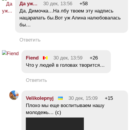
Да уж...
30 дек, 13:56
+58
Да, Димочка…На лбу твоем эту надпись
нацарапать бы.Вот уж Алина налюбовалась
бы…
Ответить
Fiend
30 дек, 13:59
+26
Что у людей в головах творится…
Ответить
Velikolepnyj
30 дек, 15:09
+15
Плохо мы еще воспитываем нашу
молодежь… (с)