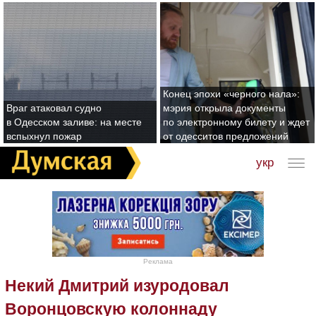
Конец эпохи «черного нала»:
Враг атаковал судно
мэрия открыла документы
в Одесском заливе: на месте
по электронному билету и ждет
вспыхнул пожар
от одесситов предложений
укр
Реклама
Некий Дмитрий изуродовал
Воронцовскую колоннаду