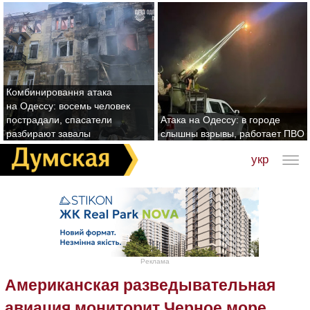
Комбинировання атака
на Одессу: восемь человек
пострадали, спасатели
Атака на Одессу: в городе
разбирают завалы
слышны взрывы, работает ПВО
укр
Реклама
Американская разведывательная
авиация мониторит Черное море