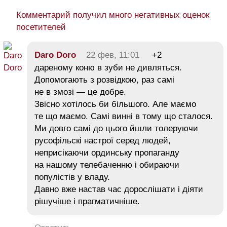
Комментарий получил много негативных оценок
посетителей
Daro Doro
22 фев, 11:01
+2
дареному коню в зуби не дивляться.
Допомогають з розвідкою, раз самі
не в змозі — це добре.
Звісно хотілось би більшого. Але маємо
те що маємо. Самі винні в тому що сталося.
Ми довго самі до цього йшли толеруючи
русофільскі настрої серед людей,
неприсікаючи ординську пропаганду
на нашому телебаченню і обираючи
популістів у владу.
Давно вже настав час дорослішати і діяти
рішучіше і прагматичніше.