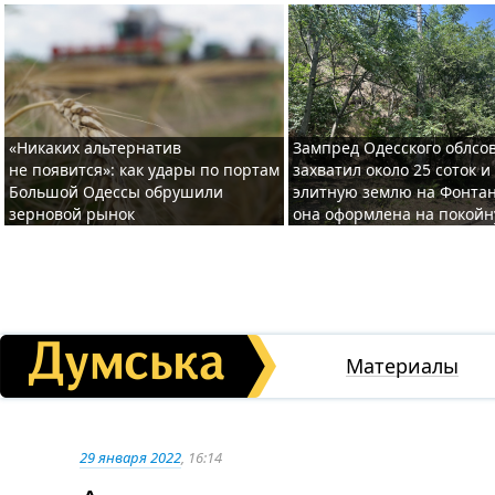
«Никаких альтернатив
Зампред Одесского облсо
не появится»: как удары по портам
захватил около 25 соток и
Большой Одессы обрушили
элитную землю на Фонтан
зерновой рынок
она оформлена на покой
Материалы
29 января 2022
, 16:14