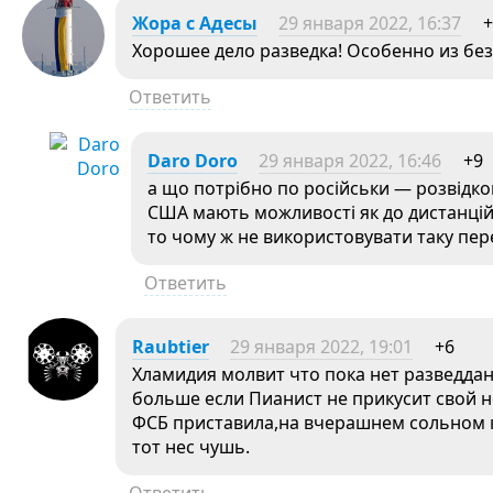
Жора с Адесы
29 января 2022, 16:37
+
Хорошее дело разведка! Особенно из без
Ответить
Daro Doro
29 января 2022, 16:46
+9
а що потрібно по російськи — розвідкою
США мають можливості як до дистанційно
то чому ж не використовувати таку пер
Ответить
Raubtier
29 января 2022, 19:01
+6
Хламидия молвит что пока нет разведдан
больше если Пианист не прикусит свой н
ФСБ приставила,на вчерашнем сольном к
тот нес чушь.