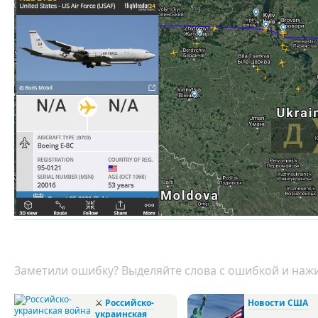
Заметили ошибку? Выделяйте слова с ошибкой и нажи
⚔
Российско-
Новости США
украинская