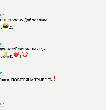
:06
ят в сторону Доброслава
63
25
:00
денное/Беляры шахеды
50
45
1
1
:59
Увага. ПОВІТРЯНА ТРИВОГА
1
:36