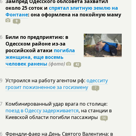
6
Зампред Одесского облсовета захватил
около 25 соток и
спрятал элитную землю на
Фонтане
: она оформлена на покойную
маму
9
6
Били по предприятию: в
Одесском районе из-за
российской атаки
погибла
женщина, еще восемь
человек ранены
(фото)
42
9
Устроился на работу агентом рф:
одесситу
грозит пожизненное за госизмену
7
7
Комбинированный удар врага по столице:
поезд в Одессу задерживается
, на станции в
Киевской области погибли
пассажиры
56
6
Френдли-фаер на День Святого Валентина: в