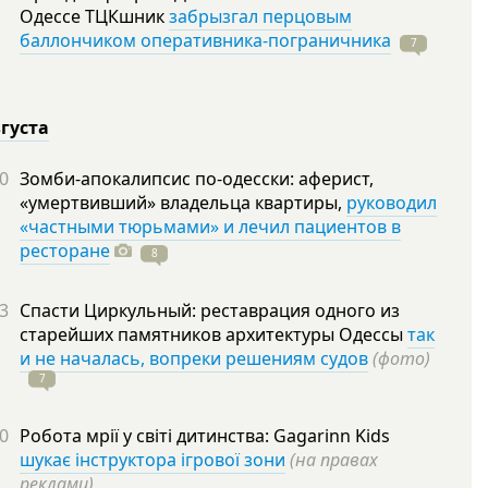
Одессе ТЦКшник
забрызгал перцовым
баллончиком оперативника-пограничника
7
вгуста
0
Зомби-апокалипсис по-одесски: аферист,
«умертвивший» владельца квартиры,
руководил
«частными тюрьмами» и лечил пациентов в
ресторане
8
3
Спасти Циркульный: реставрация одного из
старейших памятников архитектуры Одессы
так
и не началась, вопреки решениям судов
(фото)
7
0
Робота мрії у світі дитинства: Gagarinn Kids
шукає інструктора ігрової зони
(на правах
реклами)