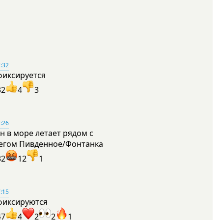
:32
фиксируется
32
4
3
:26
н в море летает рядом с
егом Пивденное/Фонтанка
32
12
1
:15
фиксируются
47
4
2
2
1