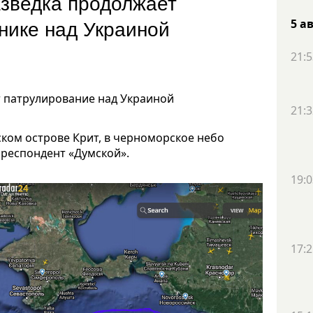
зведка продолжает
нике над Украиной
5 а
21:5
 патрулирование над Украиной
21:3
еском острове Крит, в черноморское небо
орреспондент «Думской».
19:0
17:2