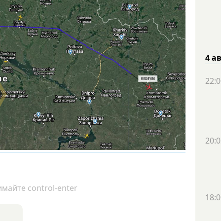
4 а
22:0
20:0
майте control-enter
18:0