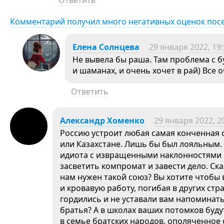
Ответить
Комментарий получил много негативных оценок пос
Елена Солнцева
29 января 2022, 19
Не вывела бы раша. Там проблема с 
и шаманах, и очень хочет в рай) Все 
Ответить
Александр Хоменко
29 января 2022, 2
Россию устроит любая самая конченная 
или Казахстане. Лишь бы был лояльным. 
идиота с извращенными наклонностями 
засветить компромат и завести дело. Ск
нам нужен такой союз? Вы хотите чтобы
и кровавую работу, погибая в других ст
гордились и не уставали вам напоминать
братья? А в школах ваших потомков буду
в семье братских народов, ополяченное 