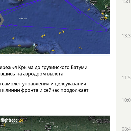
15:1
13:3
ережья Крыма до грузинского Батуми.
ившись на аэродром вылета.
11:5
 самолет управления и целеуказания
я к линии фронта и сейчас продолжает
10:0
08:4