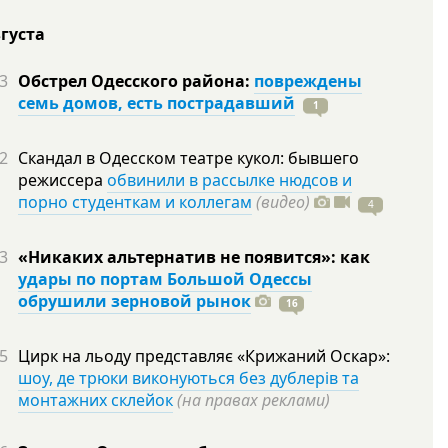
вгуста
3
Обстрел Одесского района:
повреждены
семь домов, есть пострадавший
1
2
Скандал в Одесском театре кукол: бывшего
режиссера
обвинили в рассылке нюдсов и
порно студенткам и коллегам
(видео)
4
3
«Никаких альтернатив не появится»: как
удары по портам Большой Одессы
обрушили зерновой рынок
16
5
Цирк на льоду представляє «Крижаний Оскар»:
шоу, де трюки виконуються без дублерів та
монтажних склейок
(на правах реклами)