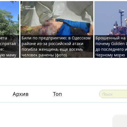
вета
Били по предприятию: в Одесском
Брошенный на 
 спрятал
районе из-за российской атаки
почему Golden 
е:
погибла женщина, еще восемь
до последнего и
ную маму
человек ранены (фото)
Черному морю
Архив
Топ