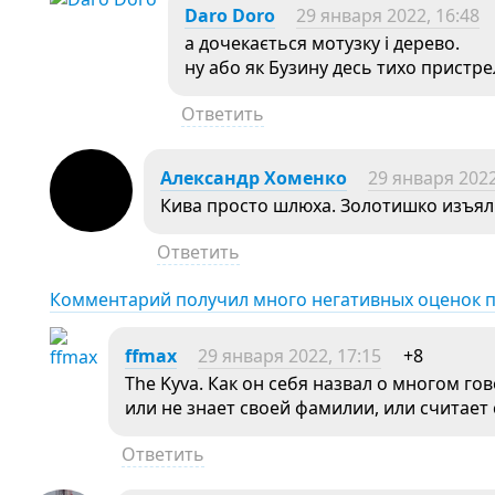
Daro Doro
29 января 2022, 16:48
а дочекається мотузку і дерево.
ну або як Бузину десь тихо пристр
Ответить
Александр Хоменко
29 января 2022
Кива просто шлюха. Золотишко изъяли
Ответить
Комментарий получил много негативных оценок 
ffmax
29 января 2022, 17:15
+8
The Kyva. Как он себя назвал о многом го
или не знает своей фамилии, или считае
Ответить