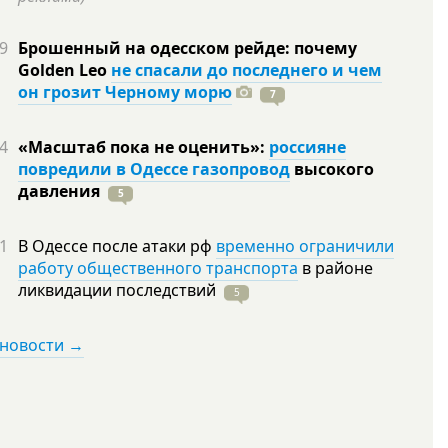
9
Брошенный на одесском рейде: почему
Golden Leo
не спасали до последнего и чем
он грозит Черному морю
7
4
«Масштаб пока не оценить»:
россияне
повредили в Одессе газопровод
высокого
давления
5
1
В Одессе после атаки рф
временно ограничили
работу общественного транспорта
в районе
ликвидации
последствий
5
 новости →