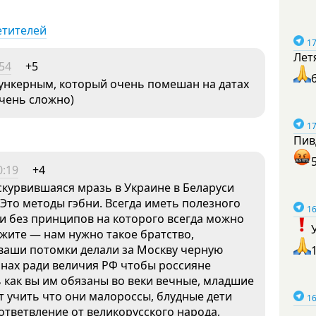
етителей
17
Лет
:54
+5
бункерным, который очень помешан на датах
очень сложно)
17
Пив
0:19
+4
скурвившаяся мразь в Украине в Беларуси
Это методы гэбни. Всегда иметь полезного
16
и без принципов на которого всегда можно
ажите — нам нужно такое братство,
 ваши потомки делали за Москву черную
ранах ради величия РФ чтобы россияне
 как вы им обязаны во веки вечные, младшие
т учить что они малороссы, блудные дети
16
ответвление от великорусского народа,