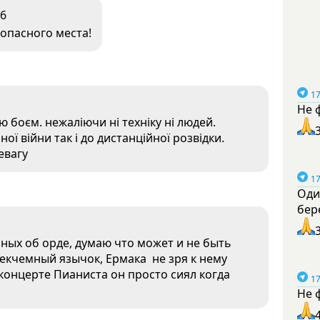
6
опасного места!
17
Не 
 боєм. нежаліючи ні техніку ні людей.
ї війни так і до дистанційної розвідки.
евагу
17
Оди
бер
ных об орде, думаю что может и не быть
екчемный язычок, Ермака не зря к нему
онцерте Пианиста он просто сиял когда
17
Не 