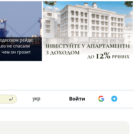
одесском рейде:
Leo не спасали
 чем он грозит
укр
Войти