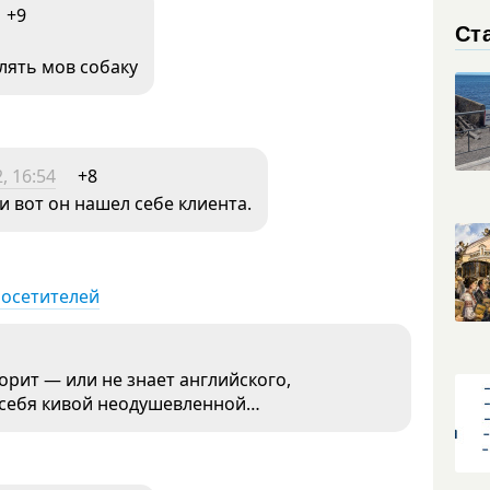
+9
Ст
елять мов собаку
, 16:54
+8
 вот он нашел себе клиента.
посетителей
ворит — или не знает английского,
т себя кивой неодушевленной…