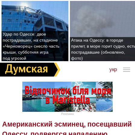
Удар по Одессе: двое
пострадавших, на стадионе
Атака на Одессу: в городе
«Черноморец» снесло часть
прилет, в море горит судно, ест
крыши, субботняя игра
пострадавшие (обновлено,
под угрозой
фото)
укр
Реклама
Американский эсминец, посещавший
Одессу, подвергся нападению