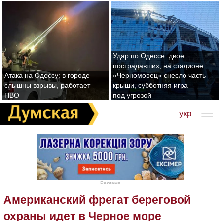
Удар по Одессе: двое
пострадавших, на стадионе
Атака на Одессу: в городе
«Черноморец» снесло часть
слышны взрывы, работает
крыши, субботняя игра
ПВО
под угрозой
укр
Реклама
Американский фрегат береговой
охраны идет в Черное море