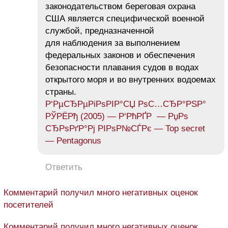
законодательством береговая охрана
США является специфической военной
службой, предназначенной
для наблюдения за выполнением
федеральных законов и обеспечения
безопасности плавания судов в водах
открытого моря и во внутренних водоемах
страны.
Р‘РµСЂРµРіРѕРІР°СЏ РѕС…СЂР°РЅР°
РЎРЁРђ (2005) — Р‘РћРҐР — РџРѕ
СЂРѕРґР°Рј РІРѕР№СЃРє — Top secret
— Pentagonus
Ответить
Комментарий получил много негативных оценок
посетителей
Комментарий получил много негативных оценок