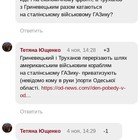
з Гриневецьким разом катаються
на сталінському військовому ГАЗику?
Ответить
Тетяна Ющенко
4 ноя, 14:28
+3
Гриневецький і Труханов перерізають шлях
американським військовим кораблям
на сталінському ГАЗику- приватизують
(невідомо кому в руки )порти Одеської
області.
https://od-news.com//den-pobedy-v-
od…
Ответить
Тетяна Ющенко
4 ноя, 14:29
-1