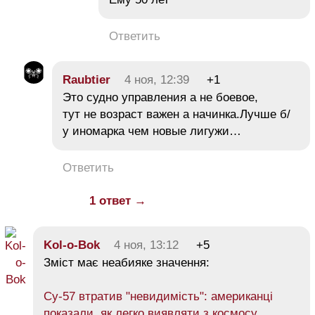
Ответить
Raubtier
4 ноя, 12:39
+1
Это судно управления а не боевое,
тут не возраст важен а начинка.Лучше б/
у иномарка чем новые лигужи…
Ответить
1 ответ →
Kol-o-Bok
4 ноя, 13:12
+5
Зміст має неабияке значення:
Су-57 втратив "невидимість": американці
показали, як легко виявляти з космосу