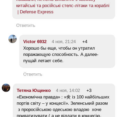
китайські та російські стелс-літаки та кораблі
| Defense Express
Ответить
Victor 6932
4 ноя, 21:24
+4
Хорошо бы еще, чтобы он утратил
поражающую способность. А далее-
пущай летает себе.
Ответить
Тетяна Ющенко
4 ноя, 14:02
+3
«Економічна правда» : »㑒 із 100 найбільших
портів світу – у концесії». Зеленський разом
з проросійською одеською владою хоче
приватизувати ( а не віддати в концесію,