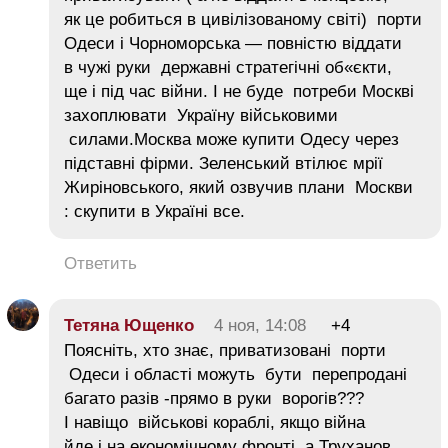
як це робиться в цивілізованому світі) порти
Одеси і Чорноморська — повністю віддати
в чужі руки державні стратегічні об«єкти,
ще і під час війни. І не буде потреби Москві
захоплювати Україну військовими
силами.Москва може купити Одесу через
підставні фірми. Зеленський втілює мрії
Жиріновського, який озвучив плани Москви
: скупити в Україні все.
Ответить
Тетяна Ющенко
4 ноя, 14:08
+4
Поясніть, хто знає, приватизовані порти
Одеси і області можуть бути перепродані
багато разів -прямо в руки ворогів???
І навіщо військові кораблі, якщо війна
йде і на економічному фронті, а Труханов