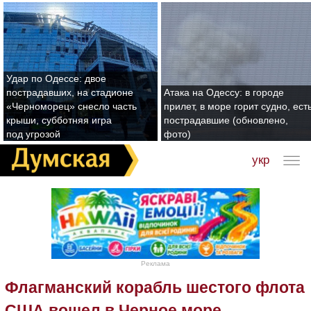
Удар по Одессе: двое
пострадавших, на стадионе
Атака на Одессу: в городе
«Черноморец» снесло часть
прилет, в море горит судно, ест
крыши, субботняя игра
пострадавшие (обновлено,
под угрозой
фото)
укр
Реклама
Флагманский корабль шестого флота
США вошел в Черное море