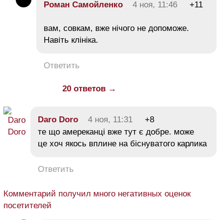
Роман Самойленко
4 ноя, 11:46
+11
вам, совкам, вже нічого не допоможе.
Навіть клініка.
Ответить
20 ответов →
Daro Doro
4 ноя, 11:31
+8
те що амереканці вже тут є добре. може
це хоч якось вплине на біснуватого карлика
Ответить
Комментарий получил много негативных оценок
посетителей