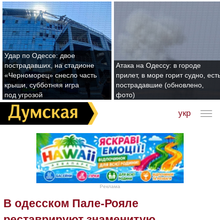
Удар по Одессе: двое
пострадавших, на стадионе
Атака на Одессу: в городе
«Черноморец» снесло часть
прилет, в море горит судно, ест
крыши, субботняя игра
пострадавшие (обновлено,
под угрозой
фото)
укр
Реклама
В одесском Пале-Рояле
реставрируют знаменитую