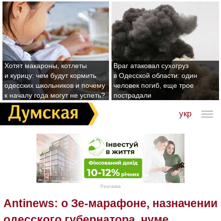
Хотят макароны, котлеты
Враг атаковал сухогруз
и курицу: чем будут кормить
в Одесской области: один
одесских школьников и почему
человек погиб, еще трое
к началу года могут не успеть?
пострадали
укр
Реклама
Antinews: о Зе-марафоне, назначении
одесского губернатора, чуме