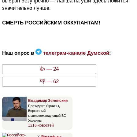
выбран безупречно — лапша на уши здесь ложится
значительно лучше.
СМЕРТЬ РОССИЙСКИМ ОККУПАНТАМ!
Наш опрос в
телеграм-канале Думской
:
👍 — 24
👎 — 62
Владимир Зеленский
Президент Украины,
Верховный
главнокомандующий ВС
Украины
1216 новостей
⚔
Российско-