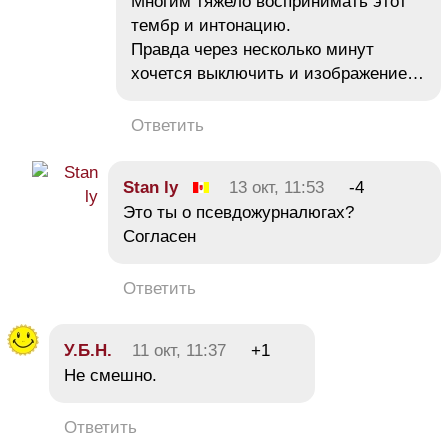
Многим тяжело воспринимать этот
тембр и интонацию.
Правда через несколько минут
хочется выключить и изображение…
Ответить
Stan ly
13 окт, 11:53
-4
Это ты о псевдожурналюгах?
Согласен
Ответить
У.Б.Н.
11 окт, 11:37
+1
Не смешно.
Ответить