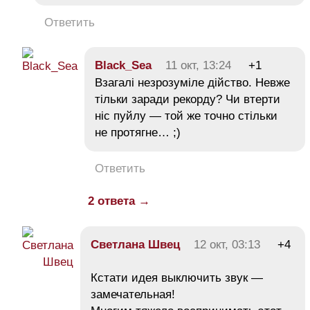
Ответить
Black_Sea
11 окт, 13:24
+1
Взагалі незрозуміле дійство. Невже
тільки заради рекорду? Чи втерти
ніс пуйлу — той же точно стільки
не протягне… ;)
Ответить
2 ответа →
Светлана Швец
12 окт, 03:13
+4
Кстати идея выключить звук —
замечательная!