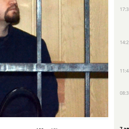
17:3
14:2
11:4
08:3
7 а