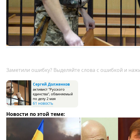
Заметили ошибку? Выделяйте слова с ошибкой и нажи
Сергей Долженков
активист "Русского
единства", обвиняемый
по делу 2 мая
61 новость
Новости по этой теме: