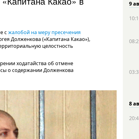
 «Капитана Какао» в
9 а
10:1
е с
жалобой на меру пресечения
гея Долженкова («Капитана Какао»),
08:2
территориальную целостность
орении ходатайства об отмене
ссы о содержании Долженкова
03:3
8 а
20:4