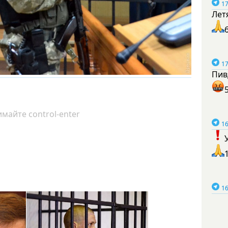
17
Лет
17
Пив
майте control-enter
16
16