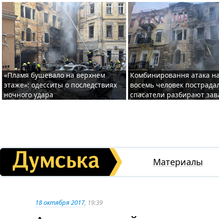
«Пламя бушевало на верхнем
Комбинировання атака на
этаже»: одесситы о последствиях
восемь человек пострада
ночного удара
спасатели разбирают за
Материалы
18 октября 2017
, 19:39