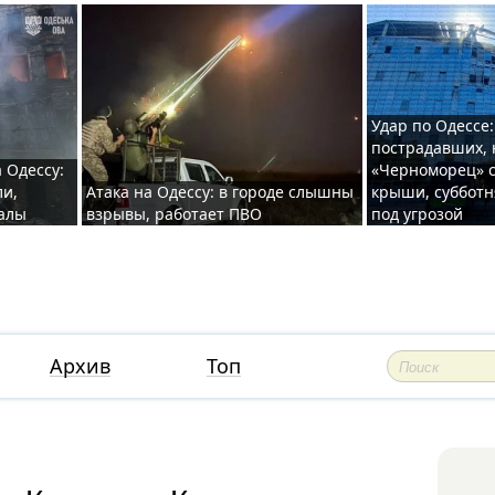
Удар по Одессе:
пострадавших, 
 Одессу:
«Черноморец» с
ли,
Атака на Одессу: в городе слышны
крыши, субботн
валы
взрывы, работает ПВО
под угрозой
Архив
Топ