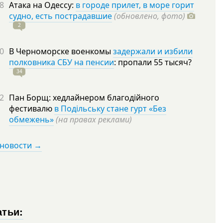
8
Атака на Одессу:
в городе прилет, в море горит
судно, есть пострадавшие
(обновлено, фото)
2
0
В Черноморске военкомы
задержали и избили
полковника СБУ на пенсии
: пропали 55
тысяч?
34
2
Пан Борщ: хедлайнером благодійного
фестивалю
в Подільську стане гурт «Без
обмежень»
(на правах реклами)
 новости →
атьи: