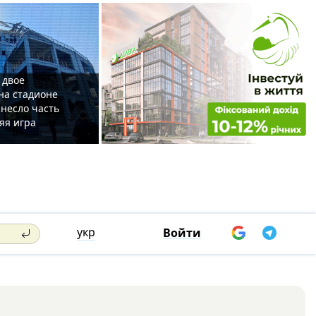
 двое
на стадионе
несло часть
яя игра
укр
Войти