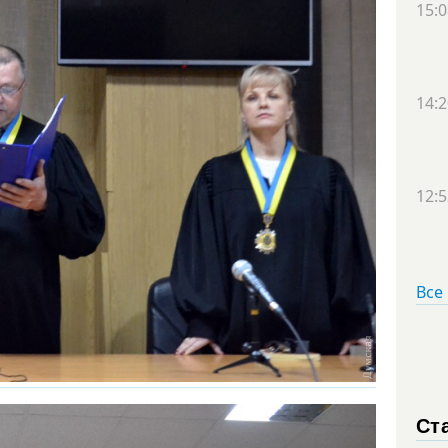
15:0
14:2
12:5
Все
Ст