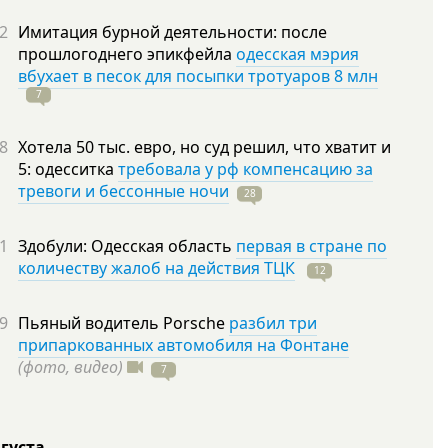
2
Имитация бурной деятельности: после
прошлогоднего эпикфейла
одесская мэрия
вбухает в песок для посыпки тротуаров 8 млн
7
8
Хотела 50 тыс. евро, но суд решил, что хватит и
5: одесситка
требовала у рф компенсацию за
тревоги и бессонные ночи
28
1
Здобули: Одесская область
первая в стране по
количеству жалоб на действия ТЦК
12
9
Пьяный водитель Porsche
разбил три
припаркованных автомобиля на Фонтане
(фото, видео)
7
вгуста