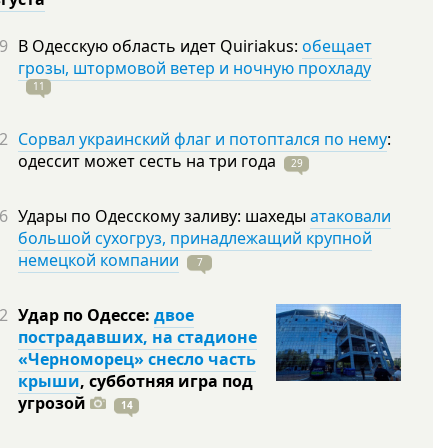
9
В Одесскую область идет Quiriakus:
обещает
грозы, штормовой ветер и ночную прохладу
11
2
Сорвал украинский флаг и потоптался по нему
:
одессит может сесть на три
года
29
6
Удары по Одесскому заливу: шахеды
атаковали
большой сухогруз, принадлежащий крупной
немецкой компании
7
2
Удар по Одессе:
двое
пострадавших, на стадионе
«Черноморец» снесло часть
крыши
, субботняя игра под
угрозой
14