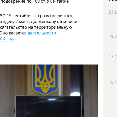
одозрение по 109 ст. УК и также
21:2
О 19 сентября — сразу после того,
о «делу 2 мая». Долженкову объявили
посягательство на территориальную
Оно касается
деятельности
19:3
14 года.
17:4
15:4