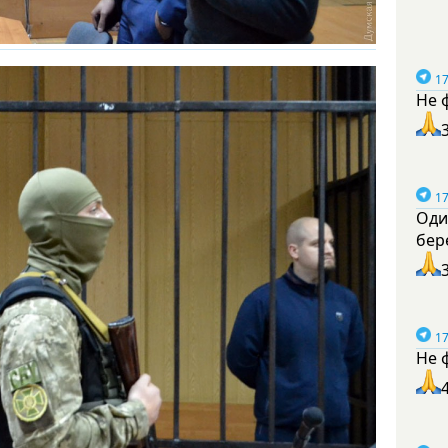
17
Не 
17
Оди
бер
17
Не 