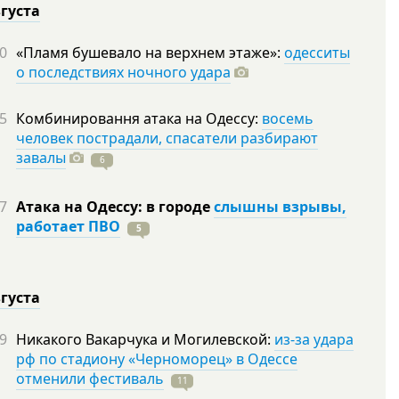
вгуста
0
«Пламя бушевало на верхнем этаже»:
одесситы
о последствиях ночного удара
5
Комбинировання атака на Одессу:
восемь
человек пострадали, спасатели разбирают
завалы
6
7
Атака на Одессу: в городе
слышны взрывы,
работает ПВО
5
вгуста
9
Никакого Вакарчука и Могилевской:
из-за удара
рф по стадиону «Черноморец» в Одессе
отменили фестиваль
11