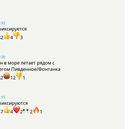
:32
фиксируется
32
4
3
:26
н в море летает рядом с
егом Пивденное/Фонтанка
32
12
1
:15
фиксируются
47
4
2
2
1