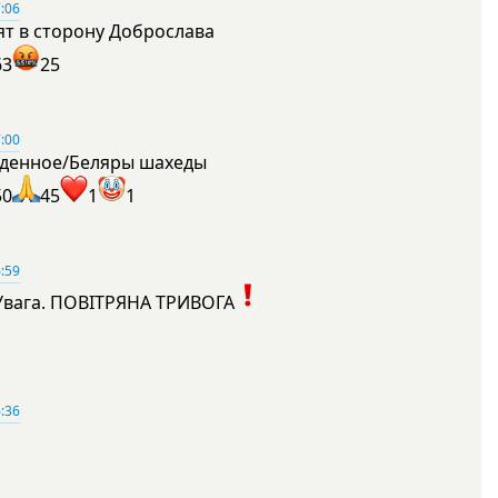
:06
ят в сторону Доброслава
63
25
:00
денное/Беляры шахеды
50
45
1
1
:59
Увага. ПОВІТРЯНА ТРИВОГА
1
:36