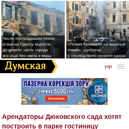
Число пострадавших после
атаки на Одессу выросло
«Пламя бушевало на верхнем
до девяти: часть города
этаже»: одесситы
все еще без света и воды
о последствиях ночного удара
укр
Реклама
Арендаторы Дюковского сада хотят
построить в парке гостиницу