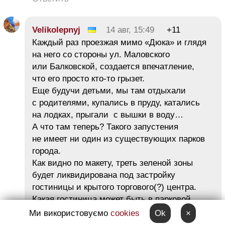
Velikolepnyj
14 авг, 15:49
+11
Каждый раз проезжая мимо «Дюка» и глядя
на него со стороны ул. Маловского
или Балковской, создается впечатление,
что его просто кто-то грызет.
Еще будучи детьми, мы там отдыхали
с родителями, купались в пруду, катались
на лодках, прыгали с вышки в воду…
А что там теперь? Такого запустения
не имеет ни один из существующих парков
города.
Как видно по макету, треть зеленой зоны
будет ликвидирована под застройку
гостиницы и крытого торгового(?) центра.
Какая гостиница может быть в парковой
зоне?
Ми використовуємо
cookies
Ok
×
А что будут там покупать в «торгово-