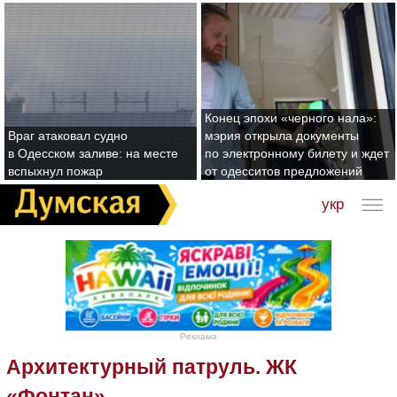
Конец эпохи «черного нала»:
Враг атаковал судно
мэрия открыла документы
в Одесском заливе: на месте
по электронному билету и ждет
вспыхнул пожар
от одесситов предложений
укр
Реклама
Архитектурный патруль. ЖК
«Фонтан»