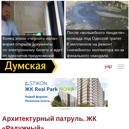
После «волшебного пенделя»:
Конец эпохи «черного нала»:
громада под Одессой тратит
мэрия открыла документы
6 миллионов на ремонт
по электронному билету и ждет
«ничейного» коллектора из-за
от одесситов предложений
фекального скандала
укр
Реклама
Архитектурный патруль. ЖК
«Радужный»