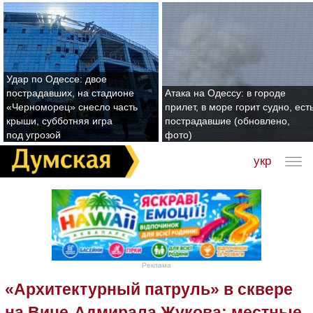
Удар по Одессе: двое
пострадавших, на стадионе
Атака на Одессу: в городе
«Черноморец» снесло часть
прилет, в море горит судно, ест
крыши, субботняя игра
пострадавшие (обновлено,
под угрозой
фото)
укр
Реклама
«Архитектурный патруль» в сквере
на Вице-Адмирала Жукова: местные