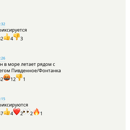
:32
фиксируется
32
4
3
:26
н в море летает рядом с
егом Пивденное/Фонтанка
32
12
1
:15
фиксируются
47
4
2
2
1