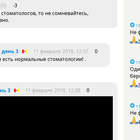
:05
-3
 стоматологов, то не сомневайтесь,
вно.
17
Не 
 день 3
11 февраля 2018, 12:37
0
 есть нормальные стоматологии! .
17
Оди
бер
нь 3
11 февраля 2018, 12:38
0
17
Не 