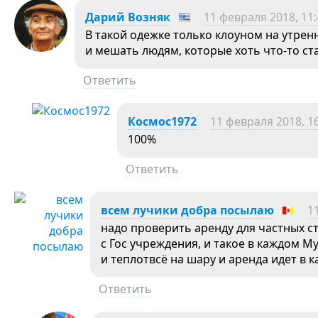
Дарий Возняк
11 февраля 2018, 11:
В такой одежке только клоуном на утренн
и мешать людям, которые хоть что-то ст
Ответить
Космос1972
11 февраля 2018, 1
100%
Ответить
всем лучики добра посылаю
1
надо проверить аренду для частных с
с Гос учреждения, и такое в каждом М
и теплотвсё на шару и аренда идет в к
Ответить