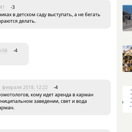
41
-3
иках в детском саду выступать, а не бегать
араются делать.
6:56
-4
1 февраля 2018, 12:22
-4
томотологов, кому идет аренда в карман
униципальном заведении, свет и вода
арман.