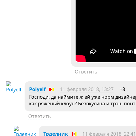
Ответить
Polyelf
11 февраля 2018, 13:27
+8
Господи, да наймите ж ей уже норм дизайне
как ряженый клоун? Безвкусица и трэш понт
Ответить
Трделник
11 февраля 2018, 22:41