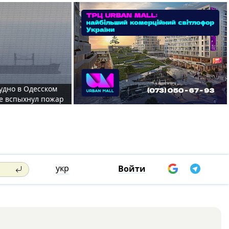
судно в Одесском
те вспыхнул пожар
укр
Войти