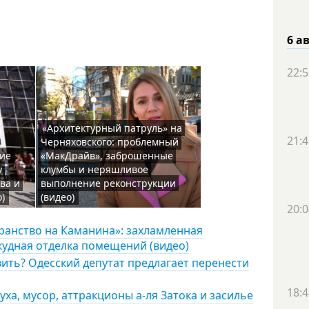
6 а
22:5
«Архитектурный патруль» на
21:4
Черняховского: проблемный
ние
«МакДрайв», заброшенные
у
клумбы и неряшливое
ва и
выполнение реконструкции
)
(видео)
20:0
ранство на Каманина»: захламленная
кудная отделка помещений (видео)
вить? Одесский депутат предлагает перенести
18:4
ха, мусор, аттракционы а-ля Затока и засилье