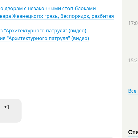
по дворам с незаконными стоп-блоками
ара Жванецкого: грязь, беспорядок, разбитая
17:0
 "Архитектурного патруля" (видео)
я "Архитектурного патруля" (видео)
15:2
Все
+1
Ст