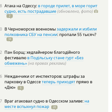
8
Атака на Одессу:
в городе прилет, в море горит
судно, есть пострадавшие
(обновлено, фото)
2
0
В Черноморске военкомы
задержали и избили
полковника СБУ на пенсии
: пропали 55
тысяч?
34
2
Пан Борщ: хедлайнером благодійного
фестивалю
в Подільську стане гурт «Без
обмежень»
(на правах реклами)
6
Нежданчики от инспекторов: штрафы за
парковку в Одессе
теперь приходят
прямо в
«Дію»
5
7
Враг атаковал судно в Одесском заливе:
на
месте вспыхнул пожар
20