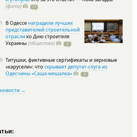
(фото)
17
1
В Одессе
наградили лучших
представителей строительной
отрасли
ко Дню строителя
Украины
(общество)
3
9
Титушки, фиктивные сертификаты и зерновые
«карусели»: что
скрывает депутат-слуга из
Одесчины «Саша-мешалка»
3
 новости →
атьи: