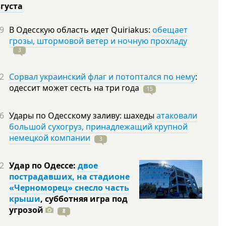
вгуста
9
В Одесскую область идет Quiriakus:
обещает
грозы, штормовой ветер и ночную прохладу
3
2
Сорвал украинский флаг и потоптался по нему
:
одессит может сесть на три
года
15
6
Удары по Одесскому заливу: шахеды
атаковали
большой сухогруз, принадлежащий крупной
немецкой компании
3
2
Удар по Одессе:
двое
пострадавших, на стадионе
«Черноморец» снесло часть
крыши
, субботняя игра под
угрозой
8