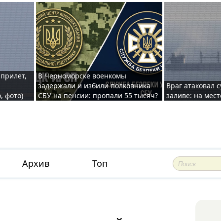
 прилет,
В Черноморске военкомы
задержали и избили полковника
Враг атаковал 
, фото)
СБУ на пенсии: пропали 55 тысяч?
заливе: на мес
Архив
Топ