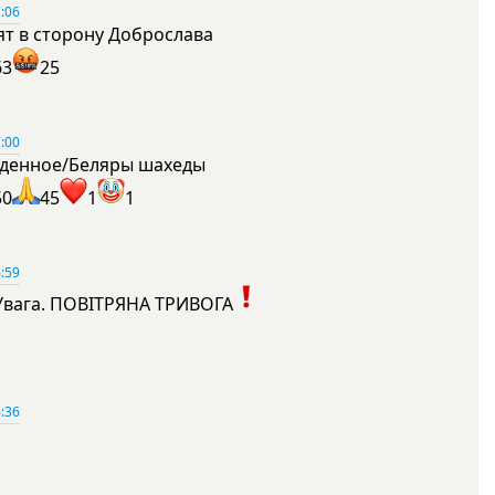
:06
ят в сторону Доброслава
63
25
:00
денное/Беляры шахеды
50
45
1
1
:59
Увага. ПОВІТРЯНА ТРИВОГА
1
:36