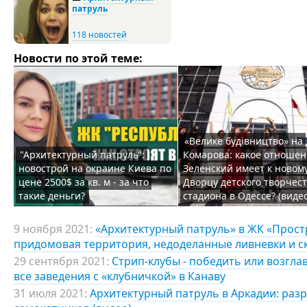
патруль
118 новостей
Новости по этой теме:
«Велике будівництво» на
"Архитектурный патруль":
Комарова: какое отноше
новострой на окраине Киева по
Зеленский имеет к новом
цене 2500$ за кв. м - за что
Дворцу детского творчест
такие деньги?
стадиона в Одессе? (видео
9 ноября 2021:
«Архитектурный патруль» в ЖК «Прост
придомовая территория, недоделанные ливневки и с
29 сентября 2021:
Стрип-клубы - победить или возгла
все заведения с «клубничкой» в Канаву
31 июля 2021:
Архитектурный патруль в Аркадии: разру