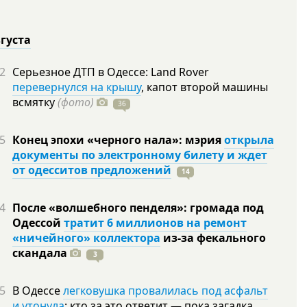
вгуста
2
Серьезное ДТП в Одессе: Land Rover
перевернулся на крышу
, капот второй машины
всмятку
(фото)
36
5
Конец эпохи «черного нала»: мэрия
открыла
документы по электронному билету и ждет
от одесситов предложений
14
4
После «волшебного пенделя»: громада под
Одессой
тратит 6 миллионов на ремонт
«ничейного» коллектора
из-за фекального
скандала
3
5
В Одессе
легковушка провалилась под асфальт
и утонула
: кто за это ответит — пока загадка