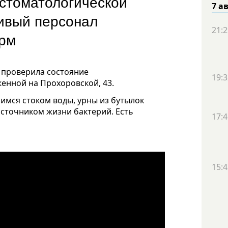
 стоматологической
7 а
ивый персонал
21:2
орм
 проверила состояние
19:3
енной на Прохоровской, 43.
имся стоком воды, урны из бутылок
источником жизни бактерий. Есть
17:4
15:4