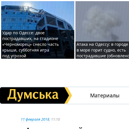
Удар по Одессе: двое
пострадавших, на стадионе
«Черноморец» снесло часть
Атака на Одессу: в городе
крыши, субботняя игра
в море горит судно, есть
под угрозой
пострадавшие (обновлено
Материалы
11 февраля 2018
, 11:10