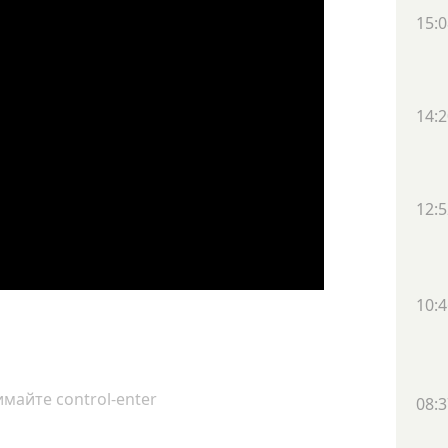
15:0
14:2
12:5
10:4
майте control-enter
08:3