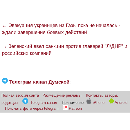
← Эвакуация украинцев из Газы пока не началась -
ждали завершения боевых действий
→ Зеленский ввел санкции против главарей "Л/ДНР" и
российских компаний
Телеграм канал Думской
:
Полная версия сайта
Размещение рекламы
Контакты, авторы,
редакция
Telegram-канал
Приложение:
iPhone
Android
Прислать фото через telegram
Patreon