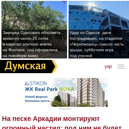
Зампред Одесского облсовета
Удар по Одессе: двое
захватил около 25 соток
пострадавших, на стадионе
и спрятал элитную землю
«Черноморец» снесло часть
на Фонтане: она оформлена
крыши, субботняя игра
на покойную маму
под угрозой
укр
Реклама
На песке Аркадии монтируют
огромный настил: под ним не будет