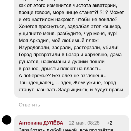
как от этого изменится чистота акватории,
проще говоря, море чище станет?! ?! ? Может
и его настилом накроют, чтобы не воняло?
Хочется проснуться, задолбал этот кошмар,
ущипните меня, разбудите, чур меня, чур!
Моя Аркадия, мой любимый пляж!
Изуродовали, засрали, растерзали, убили!
Город превратили в базар и харчевню, дама
рушатся, наркоманы и дурики пошли
в разнос, дрысты плюют на власть.
А побережье? Без слез не взглянешь.
Трындец,капец, …здец Жемчужине, город
станут называть Задрыщинск, и будут правы.
Ответить
Антонина ДУЛЁВА
22 мая, 08:28
+2
Заработать любой ценой, всё продаётся…