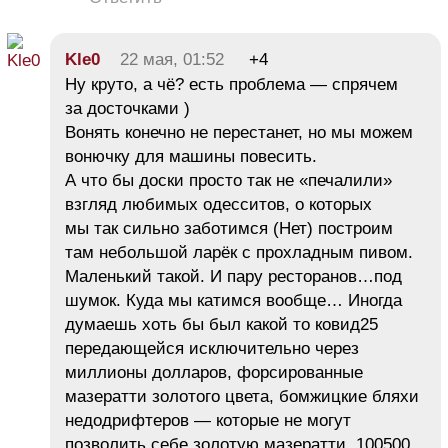
Kle0
22 мая, 01:52
+4
Ну круто, а чё? есть проблема — спрячем
за досточками )
Вонять конечно не перестанет, но мы можем
вонючку для машины повесить.
А что бы доски просто так не «печалили»
взгляд любимых одесситов, о которых
мы так сильно заботимся (Нет) построим
там небольшой ларёк с прохладным пивом.
Маленький такой. И пару ресторанов…под
шумок. Куда мы катимся вообще… Иногда
думаешь хоть бы был какой то ковид25
передающейся исключительно через
миллионы долларов, форсированные
мазератти золотого цвета, бомжицкие бляхи
недодрифтеров — которые не могут
позволить себе золотую мазератти, 100500