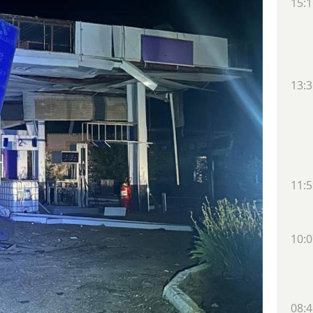
15:1
13:3
11:5
10:0
08:4