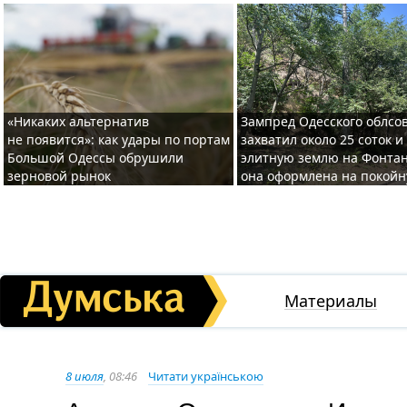
«Никаких альтернатив
Зампред Одесского облсо
не появится»: как удары по портам
захватил около 25 соток и
Большой Одессы обрушили
элитную землю на Фонтан
зерновой рынок
она оформлена на покой
Материалы
8 июля
, 08:46
Читати українською