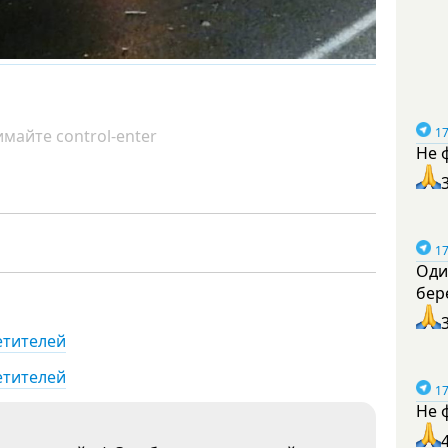
17
майте control-enter
Не 
17
Оди
бер
етителей
етителей
17
Не 