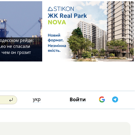
одесском рейде:
Leo не спасали
 чем он грозит
укр
Войти