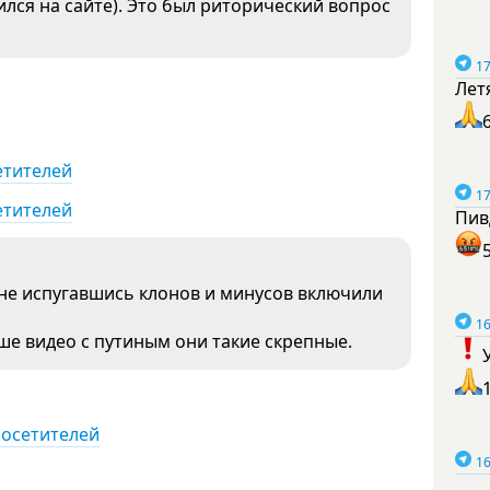
ился на сайте). Это был риторический вопрос
17
Лет
етителей
17
етителей
Пив
 не испугавшись клонов и минусов включили
16
е видео с путиным они такие скрепные.
посетителей
16