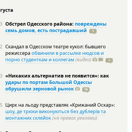
вгуста
3
Обстрел Одесского района:
повреждены
семь домов, есть пострадавший
1
2
Скандал в Одесском театре кукол: бывшего
режиссера
обвинили в рассылке нюдсов и
порно студенткам и коллегам
(видео)
4
3
«Никаких альтернатив не появится»: как
удары по портам Большой Одессы
обрушили зерновой рынок
16
5
Цирк на льоду представляє «Крижаний Оскар»:
шоу, де трюки виконуються без дублерів та
монтажних склейок
(на правах реклами)