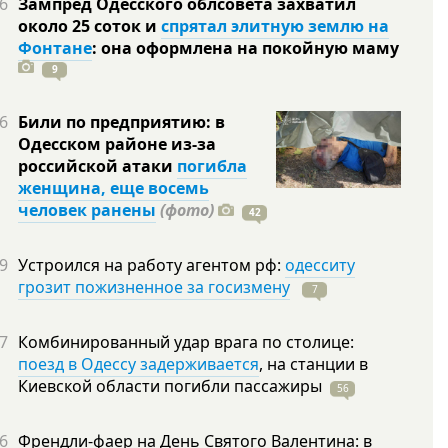
6
Зампред Одесского облсовета захватил
около 25 соток и
спрятал элитную землю на
Фонтане
: она оформлена на покойную
маму
9
6
Били по предприятию: в
Одесском районе из-за
российской атаки
погибла
женщина, еще восемь
человек ранены
(фото)
42
9
Устроился на работу агентом рф:
одесситу
грозит пожизненное за госизмену
7
7
Комбинированный удар врага по столице:
поезд в Одессу задерживается
, на станции в
Киевской области погибли
пассажиры
56
6
Френдли-фаер на День Святого Валентина: в