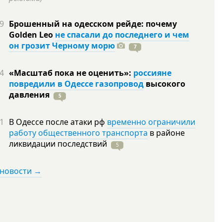
9
Брошенный на одесском рейде: почему
Golden Leo
не спасали до последнего и чем
он грозит Черному морю
7
4
«Масштаб пока не оценить»:
россияне
повредили в Одессе газопровод
высокого
давления
5
1
В Одессе после атаки рф
временно ограничили
работу общественного транспорта
в районе
ликвидации
последствий
5
 новости →