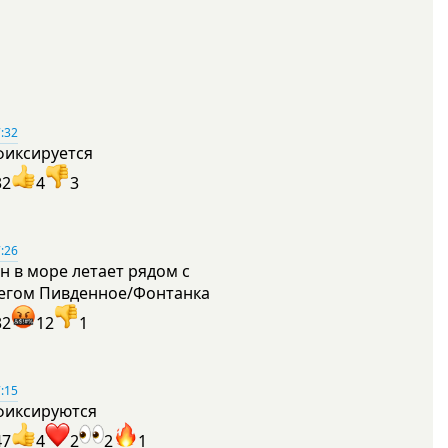
:32
фиксируется
32
4
3
:26
н в море летает рядом с
егом Пивденное/Фонтанка
32
12
1
:15
фиксируются
47
4
2
2
1