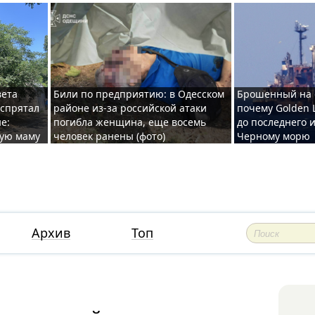
вета
Били по предприятию: в Одесском
Брошенный на 
 спрятал
районе из-за российской атаки
почему Golden 
е:
погибла женщина, еще восемь
до последнего и
ную маму
человек ранены (фото)
Черному морю
Архив
Топ