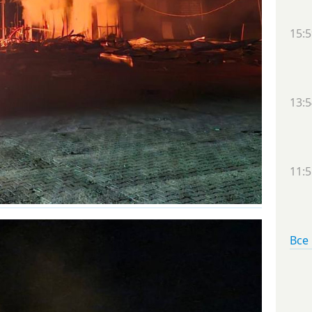
15:5
13:5
11:5
Все