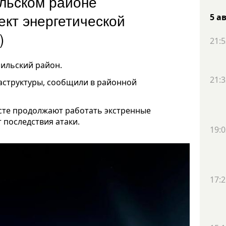
ильском районе
ект энергетической
5 а
)
21:5
ильский район.
21:3
аструктуры, сообщили в районной
есте продолжают работать экстренные
 последствия атаки.
19:0
17:2