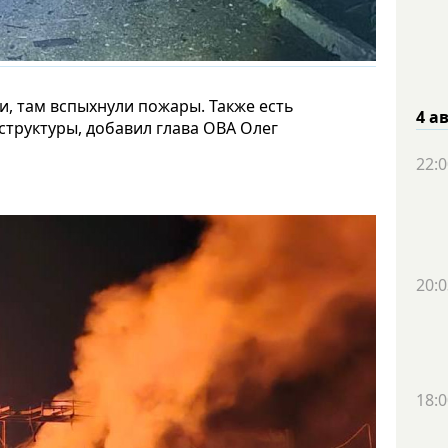
, там вспыхнули пожары. Также есть
4 а
труктуры, добавил глава ОВА Олег
22:0
20:0
18:0