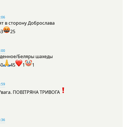
:06
ят в сторону Доброслава
63
25
:00
денное/Беляры шахеды
50
45
1
1
:59
Увага. ПОВІТРЯНА ТРИВОГА
1
:36