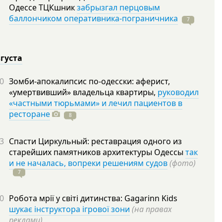
Одессе ТЦКшник
забрызгал перцовым
баллончиком оперативника-пограничника
7
вгуста
0
Зомби-апокалипсис по-одесски: аферист,
«умертвивший» владельца квартиры,
руководил
«частными тюрьмами» и лечил пациентов в
ресторане
8
3
Спасти Циркульный: реставрация одного из
старейших памятников архитектуры Одессы
так
и не началась, вопреки решениям судов
(фото)
7
0
Робота мрії у світі дитинства: Gagarinn Kids
шукає інструктора ігрової зони
(на правах
реклами)