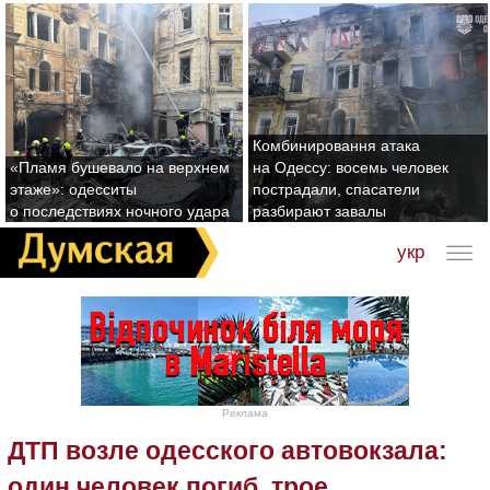
Комбинировання атака
«Пламя бушевало на верхнем
на Одессу: восемь человек
этаже»: одесситы
пострадали, спасатели
о последствиях ночного удара
разбирают завалы
укр
Реклама
ДТП возле одесского автовокзала:
один человек погиб, трое