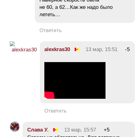
не 60, а 62…Как же надо было
лететь…
Ответить
alexkras30
13 мар, 15:51
-5
Ответить
Cлaва У.
13 мар, 15:57
+5