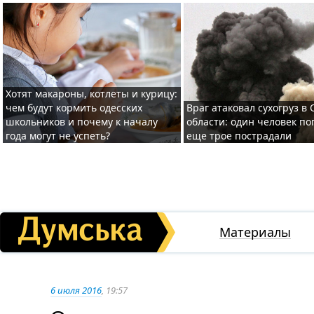
Хотят макароны, котлеты и курицу:
чем будут кормить одесских
Враг атаковал сухогруз в
школьников и почему к началу
области: один человек по
года могут не успеть?
еще трое пострадали
Материалы
6 июля 2016
, 19:57