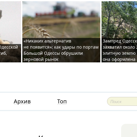
«Никаких альтернатив
Зампред Одесск
 Одесской
не появится»: как удары по портам
захватил около 
гиб,
Большой Одессы обрушили
элитную землю 
зерновой рынок
она оформлена 
Архив
Топ