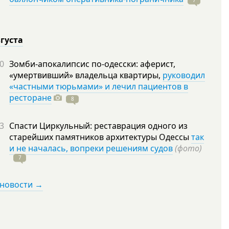
7
вгуста
0
Зомби-апокалипсис по-одесски: аферист,
«умертвивший» владельца квартиры,
руководил
«частными тюрьмами» и лечил пациентов в
ресторане
8
3
Спасти Циркульный: реставрация одного из
старейших памятников архитектуры Одессы
так
и не началась, вопреки решениям судов
(фото)
7
 новости →