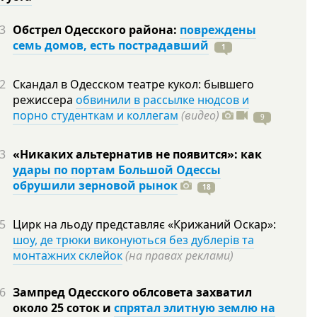
3
Обстрел Одесского района:
повреждены
семь домов, есть пострадавший
1
2
Скандал в Одесском театре кукол: бывшего
режиссера
обвинили в рассылке нюдсов и
порно студенткам и коллегам
(видео)
9
3
«Никаких альтернатив не появится»: как
удары по портам Большой Одессы
обрушили зерновой рынок
18
5
Цирк на льоду представляє «Крижаний Оскар»:
шоу, де трюки виконуються без дублерів та
монтажних склейок
(на правах реклами)
6
Зампред Одесского облсовета захватил
около 25 соток и
спрятал элитную землю на