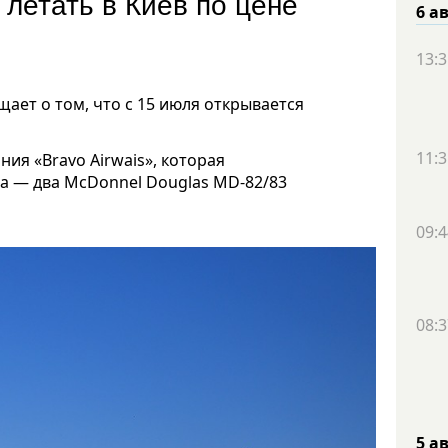
летать в Киев по цене
6 а
13:3
ет о том, что с 15 июля открывается
11:3
ия «Bravo Airwais», которая
а — два McDonnel Douglas MD-82/83
09:4
08:3
5 а