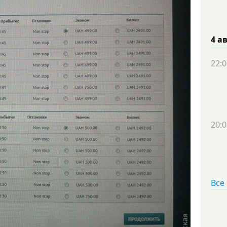
4 а
22:0
20:0
Все