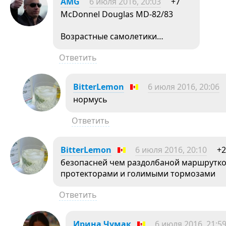
AMG
6 июля 2016, 20:03
+7
McDonnel Douglas MD-82/83
Возрастные самолетики…
Ответить
BitterLemon
6 июля 2016, 20:06
нормусь
Ответить
BitterLemon
6 июля 2016, 20:10
+2
безопасней чем раздолбаной маршрутко
протекторами и голимыми тормозами
Ответить
Ирина Чумак
6 июля 2016, 21:5