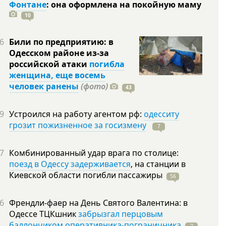
Фонтане
: она оформлена на покойную
маму
10
6
Били по предприятию: в
Одесском районе из-за
российской атаки
погибла
женщина, еще восемь
человек ранены
(фото)
43
9
Устроился на работу агентом рф:
одесситу
грозит пожизненное за госизмену
7
7
Комбинированный удар врага по столице:
поезд в Одессу задерживается
, на станции в
Киевской области погибли
пассажиры
56
6
Френдли-фаер на День Святого Валентина: в
Одессе ТЦКшник
забрызгал перцовым
баллончиком оперативника-пограничника