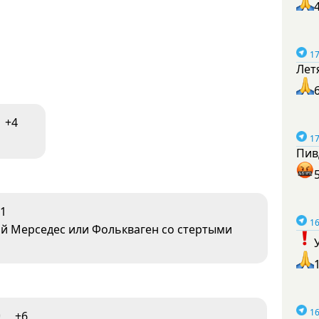
17
Лет
+4
17
Пив
1
16
й Мерседес или Фолькваген со стертыми
16
9
+6