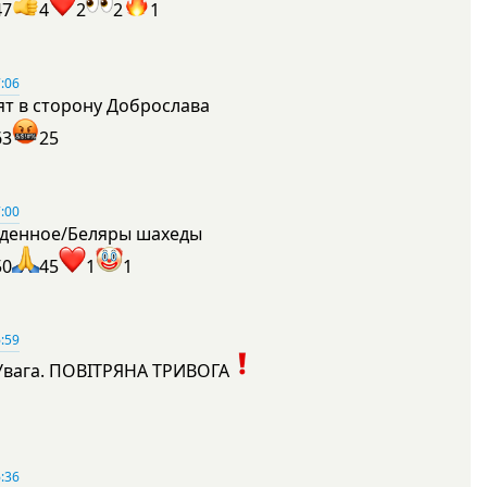
47
4
2
2
1
:06
ят в сторону Доброслава
63
25
:00
денное/Беляры шахеды
50
45
1
1
:59
Увага. ПОВІТРЯНА ТРИВОГА
1
:36