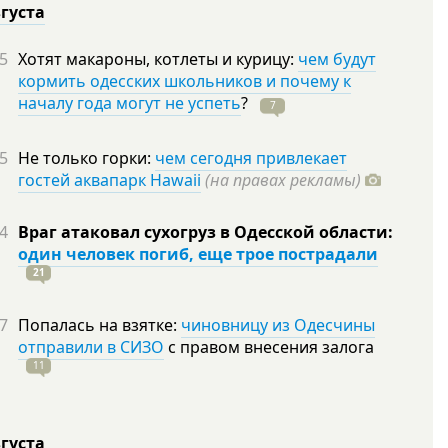
вгуста
5
Хотят макароны, котлеты и курицу:
чем будут
кормить одесских школьников и почему к
началу года могут не успеть
?
7
5
Не только горки:
чем сегодня привлекает
гостей аквапарк Hawaii
(на правах рекламы)
4
Враг атаковал сухогруз в Одесской области:
один человек погиб, еще трое пострадали
21
7
Попалась на взятке:
чиновницу из Одесчины
отправили в СИЗО
с правом внесения залога
11
вгуста