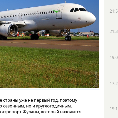
21:5
21:3
19:0
17:2
е страны уже не первый год, поэтому
ко сезонным, но и круглогодичным.
15:1
 аэропорт Жуляны, который находится