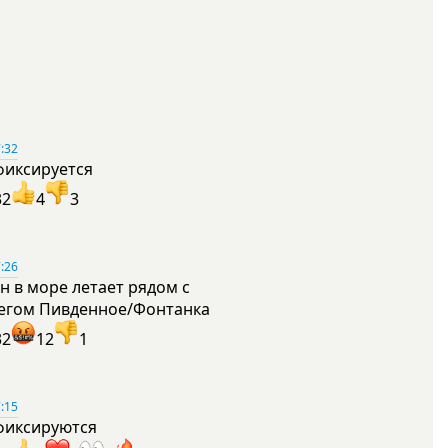
:32
фиксируется
32
4
3
:26
н в море летает рядом с
егом Пивденное/Фонтанка
32
12
1
:15
фиксируются