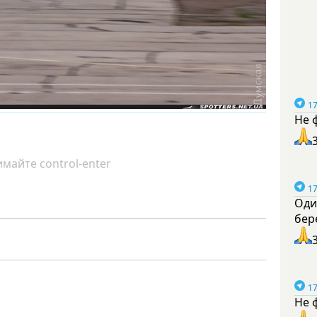
17
Не 
майте control-enter
17
Оди
бер
17
Не 