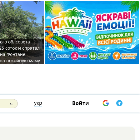
ого облсовета
25 соток и спрятал
на Фонтане:
на покойную маму
укр
Войти