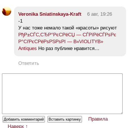
Veronika Sniatinskaya-Kraft
6 авг, 19:26
-1
У нас тоже немало такой «красоты» рисуют
РђР±СЃС‚СЂР°РєСРёСЏ — СЃРїРёСЃРѕРє
Р°СѓРєСРёРѕРЅРѕРІ — В«VIOLITYВ»
Antiques
Но раз публике нравится…
Ответить
Правила
Наверх ↑