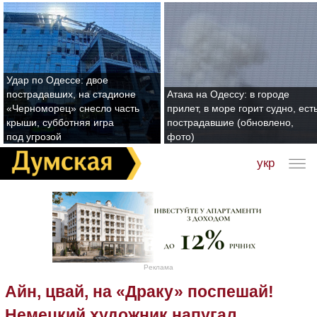
Удар по Одессе: двое
пострадавших, на стадионе
Атака на Одессу: в городе
«Черноморец» снесло часть
прилет, в море горит судно, ест
крыши, субботняя игра
пострадавшие (обновлено,
под угрозой
фото)
укр
Реклама
Айн, цвай, на «Драку» поспешай!
Немецкий художник напугал