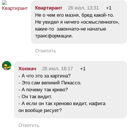
Квартирант
26 июл, 13:31
+1
Не о чем его мазня, бред какой-то.
Не увидел я ничего «осмысленного»,
какие-то закончато-не начатые
трансформации.
Ответить
Хохмач
26 июл, 18:17
+1
- А что это за картина?
- Это сам великий Пикассо.
- А почему так криво?
- Он так видит.
- А если он так хреново видит, нафига
он вообще рисует?
Ответить