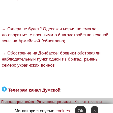
← Сквера не будет? Одесская мэрия не смогла
договориться с военными о благоустройстве зеленой
зоны на Армейской (обновлено)
→ Обострение на Донбассе: боевики обстреляли
наблюдательный пункт одной из бригад, ранены
семеро украинских воинов
Телеграм канал Думской
:
Полная версия сайта
Размещение рекламы
Контакты, авторы,
редакция
Telegram-канал
Приложение:
iPhone
Android
Ми використовуємо
cookies
Ok
×