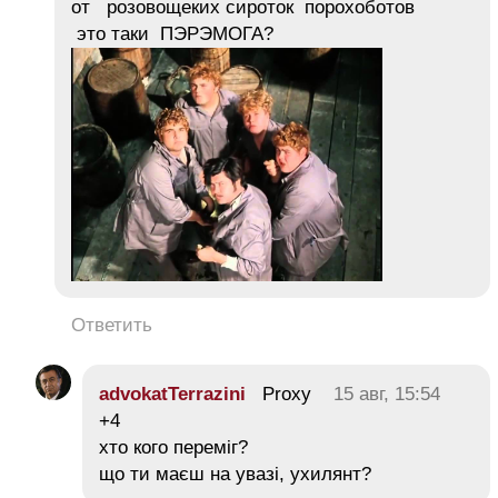
от розовощеких сироток порохоботов
это таки ПЭРЭМОГА?
Ответить
advokatTerrazini
Proxy
15 авг, 15:54
+4
хто кого переміг?
що ти маєш на увазі, ухилянт?