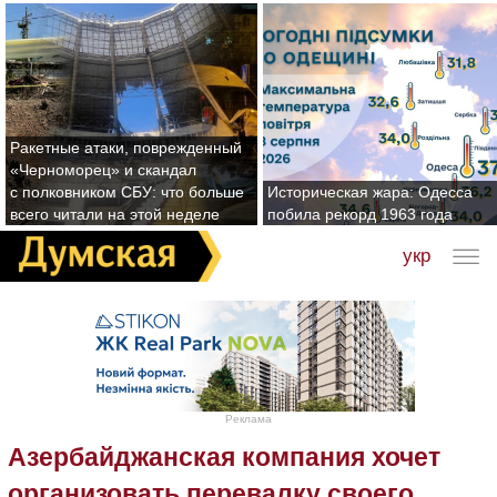
Ракетные атаки, поврежденный
«Черноморец» и скандал
с полковником СБУ: что больше
Историческая жара: Одесса
всего читали на этой неделе
побила рекорд 1963 года
укр
Реклама
Азербайджанская компания хочет
организовать перевалку своего