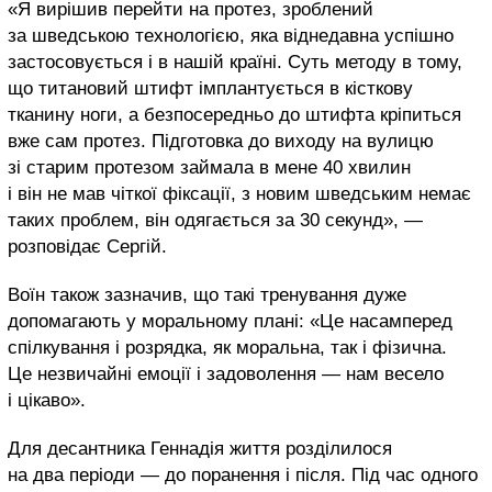
«Я вирішив перейти на протез, зроблений
за шведською технологією, яка віднедавна успішно
застосовується і в нашій країні. Суть методу в тому,
що титановий штифт імплантується в кісткову
тканину ноги, а безпосередньо до штифта кріпиться
вже сам протез. Підготовка до виходу на вулицю
зі старим протезом займала в мене 40 хвилин
і він не мав чіткої фіксації, з новим шведським немає
таких проблем, він одягається за 30 секунд», —
розповідає Сергій.
Воїн також зазначив, що такі тренування дуже
допомагають у моральному плані: «Це насамперед
спілкування і розрядка, як моральна, так і фізична.
Це незвичайні емоції і задоволення — нам весело
і цікаво».
Для десантника Геннадія життя розділилося
на два періоди — до поранення і після. Під час одного