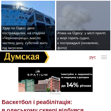
Удар по Одесі: двоє
постраждалих, на стадіоні
Атака на Одесу: у місті приліт,
«Чорноморець» знесло
у морі горить судно,
частину даху, суботній матч
є постраждалі (оновлено,
під загрозою
фото)
рус
Реклама
Баскетбол і реабілітація:
в одеському сквері відбувся