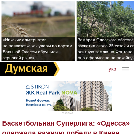
«Никаких альтернатив
Зампред Одесского облсове
не появится»: как удары по портам
захватил около 25 соток и с
Большой Одессы обрушили
элитную землю на Фонтане:
зерновой рынок
она оформлена на покойну
укр
Реклама
Баскетбольная Суперлига: «Одесса»
одержала важную победу в Киеве