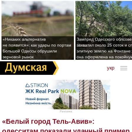
«Никаких альтернатив
Зампред Одесского облсове
не появится»: как удары по портам
захватил около 25 соток и с
Большой Одессы обрушили
элитную землю на Фонтане:
зерновой рынок
она оформлена на покойну
укр
Реклама
«Белый город Тель-Авив»:
одесситам показали удачный пример