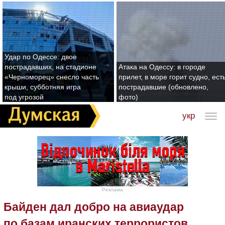
Удар по Одессе: двое
пострадавших, на стадионе
Атака на Одессу: в городе
«Черноморец» снесло часть
прилет, в море горит судно, ест
крыши, субботняя игра
пострадавшие (обновлено,
под угрозой
фото)
укр
Реклама
Байден дал добро на авиаудар
по базам иранских террористов