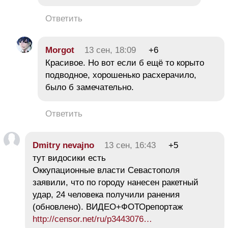
Ответить
Morgot
13 сен, 18:09
+6
Красивое. Но вот если б ещё то корыто
подводное, хорошенько расхерачило,
было б замечательно.
Ответить
Dmitry nevajno
13 сен, 16:43
+5
тут видосики есть
Оккупационные власти Севастополя
заявили, что по городу нанесен ракетный
удар, 24 человека получили ранения
(обновлено). ВИДЕО+ФОТОрепортаж
http://censor.net/ru/p3443076…