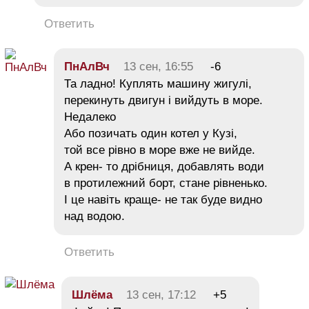
Ответить
ПнАлВч
13 сен, 16:55
-6
Та ладно! Куплять машину жигулі,
перекинуть двигун і вийдуть в море.
Недалеко
Або позичать один котел у Кузі,
той все рівно в море вже не вийде.
А крен- то дрібниця, добавлять води
в протилежний борт, стане рівненько.
І це навіть краще- не так буде видно
над водою.
Ответить
Шлёма
13 сен, 17:12
+5