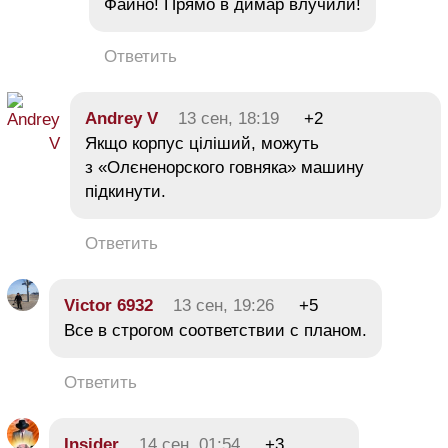
Файно! Прямо в димар влучили!
Ответить
Andrey V
13 сен, 18:19
+2
Якщо корпус ціліший, можуть
з «Олєненорского говняка» машину
підкинути.
Ответить
Victor 6932
13 сен, 19:26
+5
Все в строгом соответствии с планом.
Ответить
Insider
14 сен, 01:54
+3