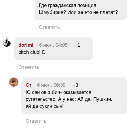
Где гражданская позиция
Шмубирия? Или за это не платят?
Ответить
dorimi
6 июл, 04:05
+1
bitch club! D
Ответить
Ст
6 июл, 06:39
+3
Ю сан ов э бич- оказывается
ругательство. А у нас: Ай да, Пушкин,
ай да сукин сын!
Ответить