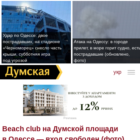
Удар по Одессе: двое
пострадавших, на стадионе
Атака на Одессу: в городе
«Черноморец» снесло часть
прилет, в море горит судно, ест
крыши, субботняя игра
пострадавшие (обновлено,
под угрозой
фото)
укр
Реклама
Beach club на Думской площади
в Одессе — вход свободен (фото)