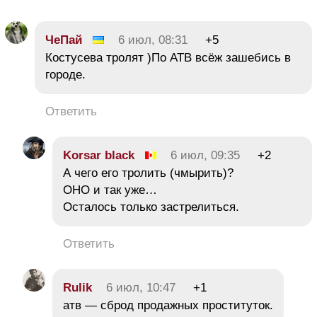
ЧеПай
6 июл, 08:31
+5
Костусева тролят )По АТВ всёж зашебись в
городе.
Ответить
Korsar black
6 июл, 09:35
+2
А чего его тролить (чмырить)?
ОНО и так уже…
Осталось только застрелиться.
Ответить
Rulik
6 июл, 10:47
+1
атв — сброд продажных проституток.