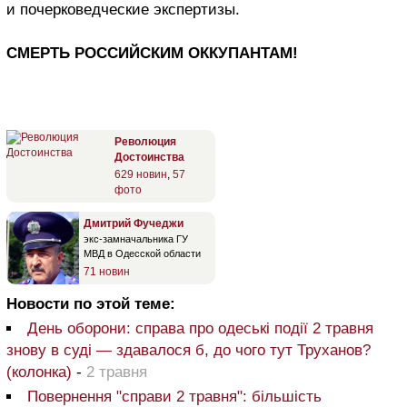
и почерковедческие экспертизы.
СМЕРТЬ РОССИЙСКИМ ОККУПАНТАМ!
Революция
Достоинства
629 новин
,
57
фото
Дмитрий Фучеджи
экс-замначальника ГУ
МВД в Одесской области
71 новин
Новости по этой теме:
День оборони: справа про одеські події 2 травня
знову в суді — здавалося б, до чого тут Труханов?
(колонка)
-
2 травня
Повернення "справи 2 травня": більшість