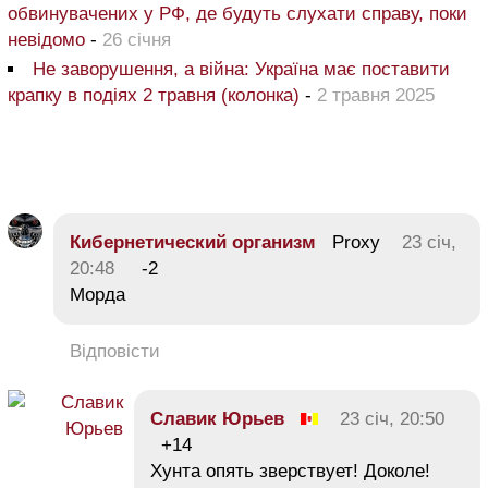
обвинувачених у РФ, де будуть слухати справу, поки
невідомо
-
26 січня
Не заворушення, а війна: Україна має поставити
крапку в подіях 2 травня (колонка)
-
2 травня 2025
Кибернетический организм
Proxy
23 січ,
20:48
-2
Морда
Відповісти
Славик Юрьев
23 січ, 20:50
+14
Хунта опять зверствует! Доколе!