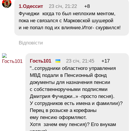
1.Одессит
23 січ, 21:22
+8
Фучеджи когда то был неплохим ментом,
пока не связался с Марковской шушерой
и не попал под их влияние.Итог- скурвился!
Відповісти
Гость101
23 січ, 21:45
+17
"..сотрудники областного управления
МВД подали в Пенсионный фонд
документы для назначения пенсии
с собственноручными подписями
Дмитрия Фучеджи..» -просто песня).
У сотрудников есть имена и фамилии)?
Перец в розыске а корефаны
ему пенсию оформляют.
Хотя зачем ему пенсия)? Его внукам