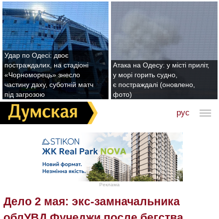
Удар по Одесі: двоє
постраждалих, на стадіоні
Атака на Одесу: у місті приліт,
«Чорноморець» знесло
у морі горить судно,
частину даху, суботній матч
є постраждалі (оновлено,
під загрозою
фото)
рус
Реклама
Дело 2 мая: экс-замначальника
облУВД Фучеджи после бегства