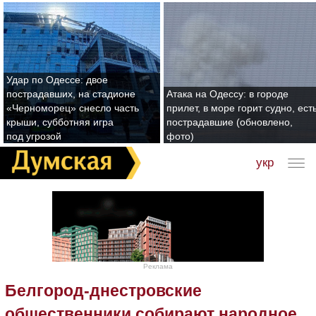
Удар по Одессе: двое
пострадавших, на стадионе
Атака на Одессу: в городе
«Черноморец» снесло часть
прилет, в море горит судно, ест
крыши, субботняя игра
пострадавшие (обновлено,
под угрозой
фото)
укр
Реклама
Белгород-днестровские
общественники собирают народное