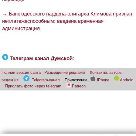
→ Банк одесского нардепа-олигарха Климова признан
неплатежеспособным: введена временная
администрация
Телеграм канал Думской
:
Полная версия сайта
Размещение рекламы
Контакты, авторы,
редакция
Telegram-канал
Приложение:
iPhone
Android
Прислать фото через telegram
Patreon