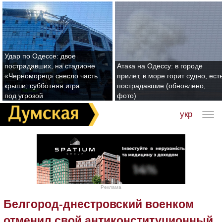
Удар по Одессе: двое
пострадавших, на стадионе
Атака на Одессу: в городе
«Черноморец» снесло часть
прилет, в море горит судно, ест
крыши, субботняя игра
пострадавшие (обновлено,
под угрозой
фото)
укр
Реклама
Белгород-днестровский военком
отменил свой антиконституционный