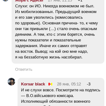
Жора с Адесы
27 янв, 21:15
+1
Слухи: он ИО. Никогда военкомом не был.
Из мобилизованных. Предыдущий военком
и его зам уволились (комисовались
по здоровью). Основная причина- то, к чему
они так привыкли (…) стало очень опасным
деянием. А тем, кто с этим борется, очень
нужны показатели и показательные
задержания. Иначе их самих отправят
на восток. Вывод: на кой оно мне надо,
я на беззаботную жизнь насобирал.
Ответить
Korsar black
28 янв, 05:12
-3
И не слухи вовсе. Посмотрите на подпись
— В.О.військового комісара.
Исполняющий обязанности военного