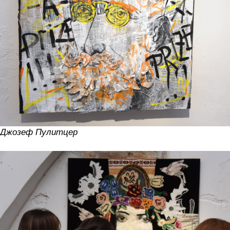
Джозеф Пулитцер