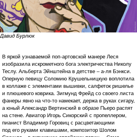
Давид Бурлюк
В яркой узнаваемой поп-артовской манере Леся
изобразила искрометного бога электричества Николу
Теслу. Альберта Эйнштейна в детстве – а-ля Бэнкси.
Оперную певицу Соломию Крушельницкую воплотила
в коллаже с элементами вышивки, салфеток ришелье
и плюшевого коврика. Зигмунд Фрейд со своего листа
фанеры явно на что-то намекает, держа в руках сигару,
а юный Александр Вертинский в образе Пьеро распят
на стене. Авиатор Игорь Сикорский с пропеллером,
пианист Владимир Горовиц с расцветающими
под его руками клавишами, композитор Шолом