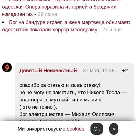
одесская Опера поразила историей о бродячих
комедиантах
-
29 июня
Бог на бандуре играет, а жена мертвеца обнимает:
одесситам показали хоррор-мелодраму
-
27 июня
Девятый Неизвестный
31 мая, 15:48
+2
спасибо за статью и за выставку!
но не могу не заметить, что Никола Тесла —
авантюрист, мутный тип и маньяк
( это не точно ).
бог электричества — Михаил Осипович
Доливо-Добровольский!!!
Ми використовуємо
cookies
Ok
×