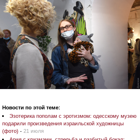
Новости по этой теме:
Эзотерика пополам с эротизмом: одесскому музею
подарили произведения израильской художницы
(фото)
-
21 июля
Ария с клизмами, стрельба и разбитый бокал: