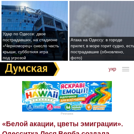
Удар по Одессе: двое
пострадавших, на стадионе
Атака на Одессу: в городе
«Черноморец» снесло часть
прилет, в море горит судно, ест
крыши, субботняя игра
пострадавшие (обновлено,
под угрозой
фото)
укр
Реклама
«Белой акации, цветы эмиграции».
Одесситка Леся Верба создала