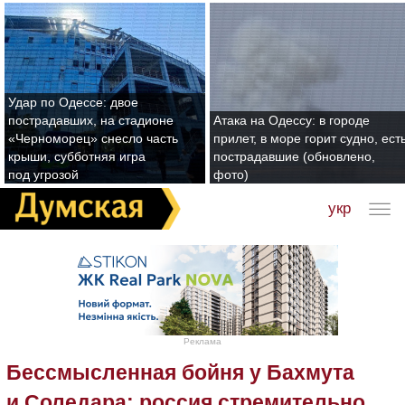
Удар по Одессе: двое
пострадавших, на стадионе
Атака на Одессу: в городе
«Черноморец» снесло часть
прилет, в море горит судно, ест
крыши, субботняя игра
пострадавшие (обновлено,
под угрозой
фото)
укр
Реклама
Бессмысленная бойня у Бахмута
и Соледара: россия стремительно