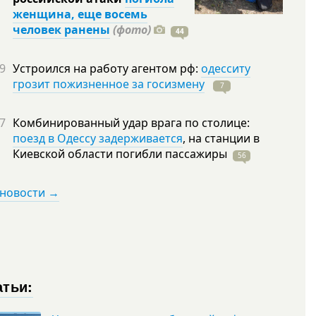
женщина, еще восемь
человек ранены
(фото)
44
9
Устроился на работу агентом рф:
одесситу
грозит пожизненное за госизмену
7
7
Комбинированный удар врага по столице:
поезд в Одессу задерживается
, на станции в
Киевской области погибли
пассажиры
56
 новости →
атьи: