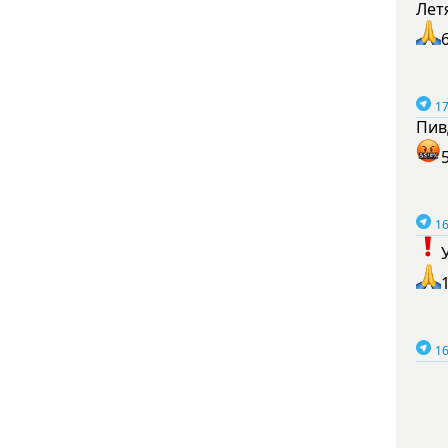
Лет
17
Пив
16
16