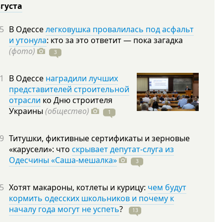
вгуста
5
В Одессе
легковушка провалилась под асфальт
и утонула
: кто за это ответит — пока загадка
(фото)
3
1
В Одессе
наградили лучших
представителей строительной
отрасли
ко Дню строителя
Украины
(общество)
1
9
Титушки, фиктивные сертификаты и зерновые
«карусели»: что
скрывает депутат-слуга из
Одесчины «Саша-мешалка»
3
5
Хотят макароны, котлеты и курицу:
чем будут
кормить одесских школьников и почему к
началу года могут не успеть
?
13