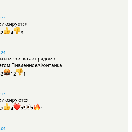
:32
фиксируется
32
4
3
:26
н в море летает рядом с
егом Пивденное/Фонтанка
32
12
1
:15
фиксируются
47
4
2
2
1
:06