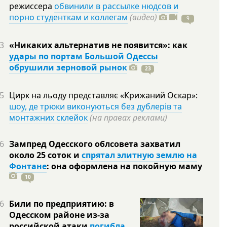
режиссера
обвинили в рассылке нюдсов и
порно студенткам и коллегам
(видео)
9
3
«Никаких альтернатив не появится»: как
удары по портам Большой Одессы
обрушили зерновой рынок
23
5
Цирк на льоду представляє «Крижаний Оскар»:
шоу, де трюки виконуються без дублерів та
монтажних склейок
(на правах реклами)
6
Зампред Одесского облсовета захватил
около 25 соток и
спрятал элитную землю на
Фонтане
: она оформлена на покойную
маму
10
6
Били по предприятию: в
Одесском районе из-за
российской атаки
погибла