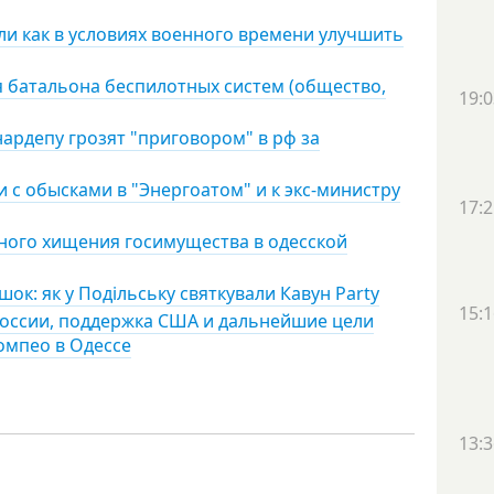
ли как в условиях военного времени улучшить
 батальона беспилотных систем (общество,
19:0
ардепу грозят "приговором" в рф за
 с обысками в "Энергоатом" и к экс-министру
17:2
ного хищения госимущества в одесской
ішок: як у Подільську святкували Кавун Party
15:1
россии, поддержка США и дальнейшие цели
омпео в Одессе
13:3