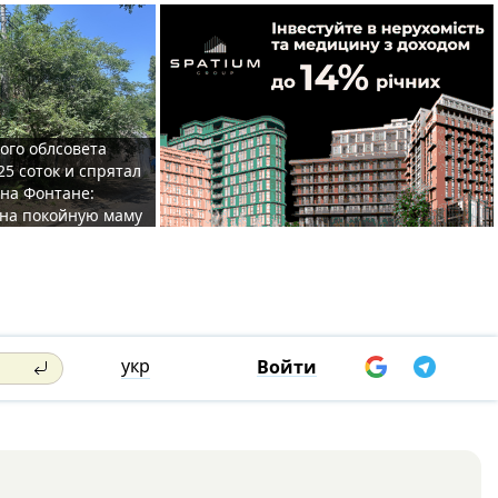
ого облсовета
25 соток и спрятал
на Фонтане:
на покойную маму
укр
Войти