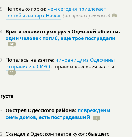
5
Не только горки:
чем сегодня привлекает
гостей аквапарк Hawaii
(на правах рекламы)
4
Враг атаковал сухогруз в Одесской области:
один человек погиб, еще трое пострадали
30
7
Попалась на взятке:
чиновницу из Одесчины
отправили в СИЗО
с правом внесения залога
11
вгуста
3
Обстрел Одесского района:
повреждены
семь домов, есть пострадавший
1
2
Скандал в Одесском театре кукол: бывшего