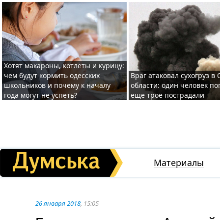
Хотят макароны, котлеты и курицу:
чем будут кормить одесских
Враг атаковал сухогруз в
школьников и почему к началу
области: один человек по
года могут не успеть?
еще трое пострадали
Материалы
26 января 2018
, 15:05