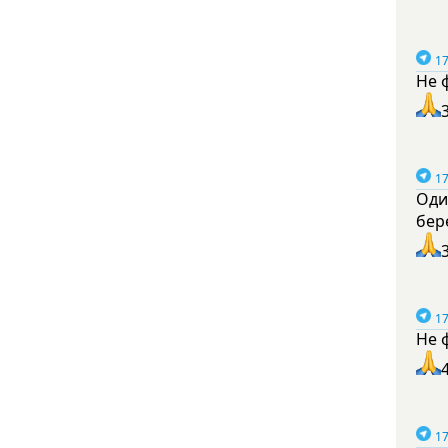
17
Не 
17
Оди
бер
17
Не 
17