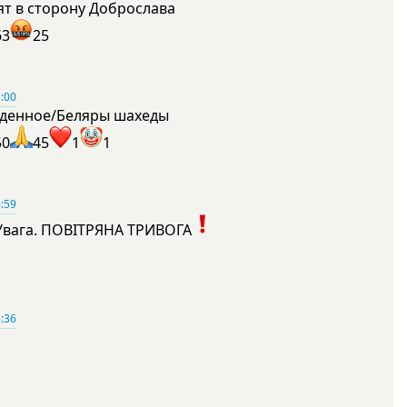
ят в сторону Доброслава
63
25
:00
денное/Беляры шахеды
50
45
1
1
:59
Увага. ПОВІТРЯНА ТРИВОГА
1
:36