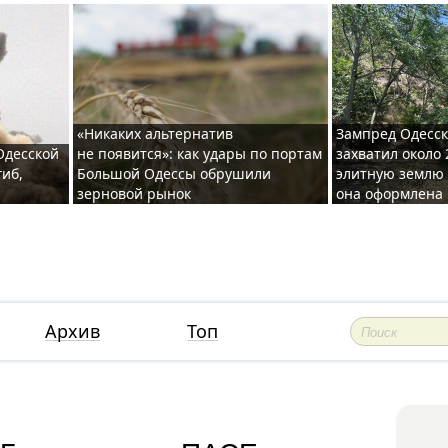
«Никаких альтернатив
Зампред Одесск
 Одесской
не появится»: как удары по портам
захватил около 
гиб,
Большой Одессы обрушили
элитную землю 
зерновой рынок
она оформлена 
Архив
Топ