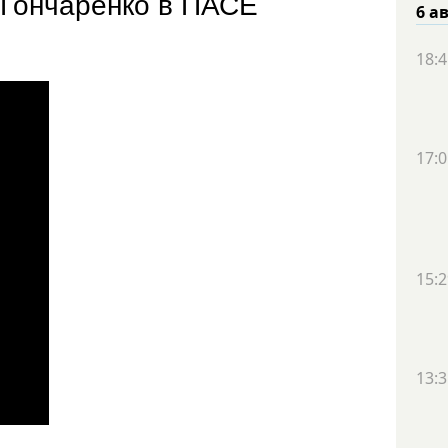
 Гончаренко в ПАСЕ
6 а
18:4
17:0
15:2
13:3