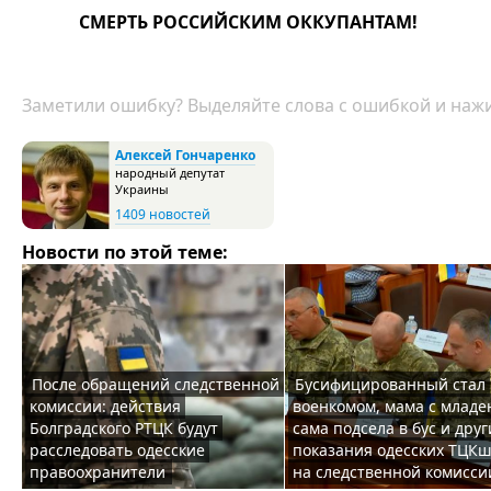
СМЕРТЬ РОССИЙСКИМ ОККУПАНТАМ!
Заметили ошибку? Выделяйте слова с ошибкой и нажи
Алексей Гончаренко
народный депутат
Украины
1409 новостей
Новости по этой теме:
После обращений следственной
Бусифицированный стал
комиссии: действия
военкомом, мама с млад
Болградского РТЦК будут
сама подсела в бус и друг
расследовать одесские
показания одесских ТЦК
правоохранители
на следственной комисси