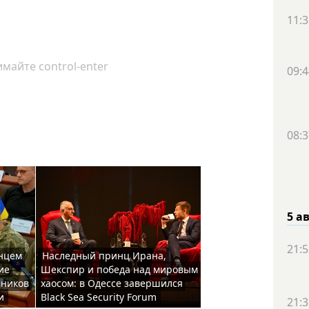
11:3
майте control-enter
09:4
08:3
5 а
21:5
енцем
Наследный принц Ирана,
ие
Шекспир и победа над мировым
шников
хаосом: в Одессе завершился
и
Black Sea Security Forum
21:3